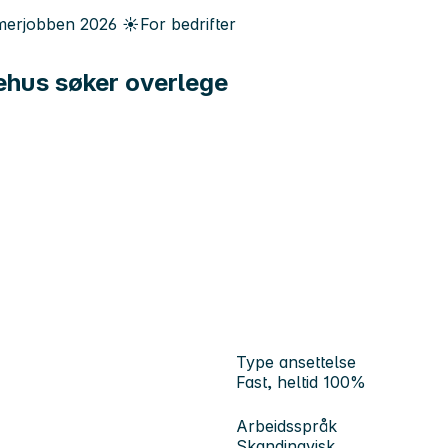
erjobben
2026
☀️
For bedrifter
ehus søker overlege
Type ansettelse
Fast, heltid 100%
Arbeidsspråk
Skandinavisk