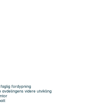
faglig fordypning
e avdelingens videre utvikling
ntor
att