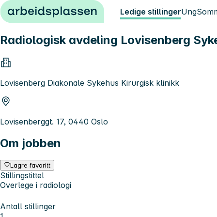
Hopp til innhold
Ledige stillinger
Ung
Somm
Radiologisk avdeling Lovisenberg Syk
Lovisenberg Diakonale Sykehus Kirurgisk klinikk
Lovisenberggt. 17, 0440 Oslo
Om jobben
Lagre favoritt
Stillingstittel
Overlege i radiologi
Antall stillinger
1