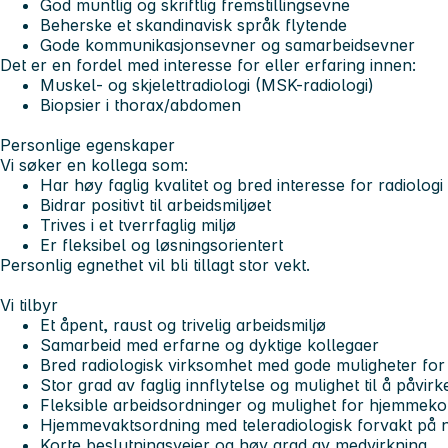
God muntlig og skriftlig fremstillingsevne
Beherske et skandinavisk språk flytende
Gode kommunikasjonsevner og samarbeidsevner
Det er en fordel med interesse for eller erfaring innen:
Muskel- og skjelettradiologi (MSK-radiologi)
Biopsier i thorax/abdomen
Personlige egenskaper
Vi søker en kollega som:
Har høy faglig kvalitet og bred interesse for radiologi
Bidrar positivt til arbeidsmiljøet
Trives i et tverrfaglig miljø
Er fleksibel og løsningsorientert
Personlig egnethet vil bli tillagt stor vekt.
Vi tilbyr
Et åpent, raust og trivelig arbeidsmiljø
Samarbeid med erfarne og dyktige kollegaer
Bred radiologisk virksomhet med gode muligheter for 
Stor grad av faglig innflytelse og mulighet til å påvirk
Fleksible arbeidsordninger og mulighet for hjemmeko
Hjemmevaktsordning med teleradiologisk forvakt på n
Korte beslutningsveier og høy grad av medvirkning