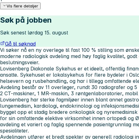
Vis flere detaljer
Søk på jobben
Søk senest lørdag 15. august
Gå til søknad
Vi søker nå en ny overlege til fast 100 % stilling som ønsker
moderne radiologisk avdeling med høy faglig kvalitet, godt 
beslutningsveier.
Lovisenberg Diakonale Sykehus er et ideelt, offentlig fin
ansatte. Sykehuset er lokalsykehus for flere bydeler i Osl
helsevern og rusbehandling, og har i tillegg omfattende ele
Avdeling består av 11 overleger, rundt 30 radiografer og 5
2 CT-maskiner, 1 MR-maskin, 3 røntgenlaboratorier, mobil 
Lovisenberg har sterke fagmiljøer innen blant annet gastro
lungemedisin, kardiologi, endokrinologi og infeksjonsmedis
bygget opp et stadig bredere onkologisk og nyremedisinsk 
for sin omfattende elektive virksomhet innen ortopedi og Ø
avdeling et variert og faglig spennende pasientgrunnlag me
spesialiteter.
Avdelingen utfører et bredt spekter av generell radiologi i