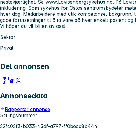
nestekjærlighet. Se www.Lovisenbergsykehus.no. På Lovis
inkludering. Som sykehus for Oslos sentrumsbydeler møter
hver dag. Medarbeidere med ulik kompetanse, bakgrunn, liv
gode forutsetninger til å ta vare på hver enkelt pasient og 
Vi håper du vil bli en av oss!
Sektor
Privat
Del annonsen
Annonsedata
Rapporter annonse
Stillingsnummer
22fc02f3-b033-43df-a797-ff0becc8b444