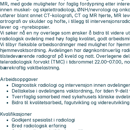
MR, med gode muligheter for faglig fordypning etter interess
innen muskel- og skjelettradiologi, ØNH/nevrologi og onkol
utfører blant annet CT-kolografi, CT og MR hjerte, MR le
artrografi av skulder og hofte, i tillegg til intervensjonsr
lever og -nyrebiopsier.
Vi søker nå en ny overlege som ønsker å bidra til videre u
radiologisk avdeling med høy faglig kvalitet, godt arbeidsmi
Vi tilbyr fleksible arbeidsordninger med mulighet for hjem
hjemmevaktsordning. Avdelingen har døgnkontinuerlig rad
tilstedeværende radiograf på kveld og natt. Overlegene de
teleradiologisk forvakt (TMC) i tidsrommet 22.00–07.00, no
bærekraftig vaktbelastning.
Arbeidsoppgaver
Diagnostisk radiologi og intervensjon innen avdelinge
Deltakelse i avdelingens vaktordning, for tiden 9-delt 
Tverrfaglig samarbeid med sykehusets kliniske avdeli
Bidra til kvalitetsarbeid, fagutvikling og videreutviklin
Kvalifikasjoner
Godkjent spesialist i radiologi
Bred radiologisk erfaring