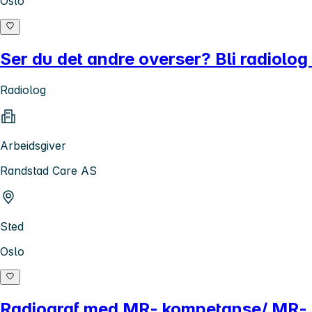
Oslo
Ser du det andre overser? Bli radiolo
Radiolog
Arbeidsgiver
Randstad Care AS
Sted
Oslo
Radiograf med MR- kompetanse/ MR- fag