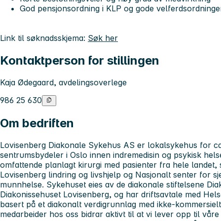
God pensjonsordning i KLP og gode velferdsordninge
Link til søknadsskjema:
Søk her
Kontaktperson for stillingen
Kaja Ødegaard, avdelingsoverlege
986 25 630
Om bedriften
Lovisenberg Diakonale Sykehus AS er lokalsykehus for ca.
sentrumsbydeler i Oslo innen indremedisin og psykisk hel
omfattende planlagt kirurgi med pasienter fra hele landet,
Lovisenberg lindring og livshjelp og Nasjonalt senter for s
munnhelse. Sykehuset eies av de diakonale stiftelsene Di
Diakonissehuset Lovisenberg, og har driftsavtale med Hel
basert på et diakonalt verdigrunnlag med ikke-kommersielt
medarbeider hos oss bidrar aktivt til at vi lever opp til våre