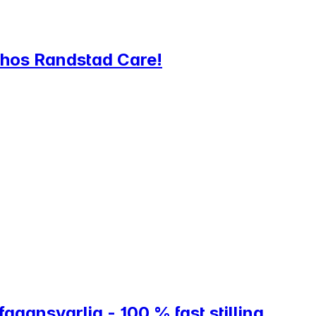
g hos Randstad Care!
ansvarlig - 100 % fast stilling