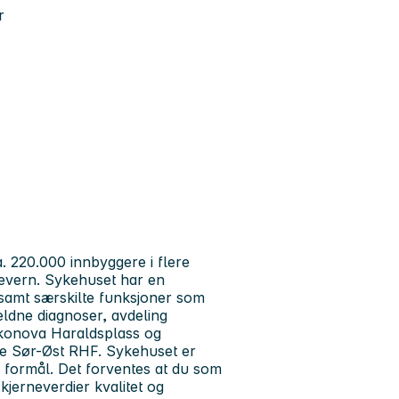
r
 220.000 innbyggere i flere
severn. Sykehuset har en
 samt særskilte funksjoner som
jeldne diagnoser, avdeling
akonova Haraldsplass og
se Sør-Øst RHF. Sykehuset er
 formål. Det forventes at du som
 kjerneverdier kvalitet og