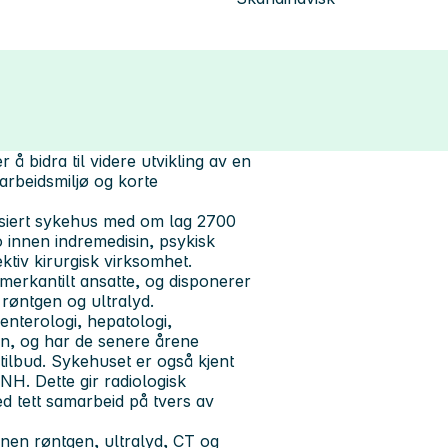
 å bidra til videre utvikling av en
arbeidsmiljø og korte
ansiert sykehus med om lag 2700
o innen indremedisin, psykisk
ktiv kirurgisk virksomhet.
 merkantilt ansatte, og disponerer
røntgen og ultralyd.
enterologi, hepatologi,
in, og har de senere årene
tilbud. Sykehuset er også kjent
NH. Dette gir radiologisk
d tett samarbeid på tvers av
nnen røntgen, ultralyd, CT og