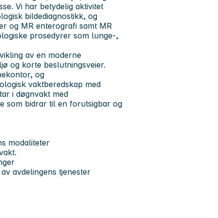
e. Vi har betydelig aktivitet
ogisk bildediagnostikk, og
ver og MR enterografi samt MR
adiologiske prosedyrer som lunge-,
tvikling av en moderne
ljø og korte beslutningsveier.
mekontor, og
iologisk vaktberedskap med
ltar i døgnvakt med
e som bidrar til en forutsigbar og
ns modaliteter
vakt.
nger
g av avdelingens tjenester