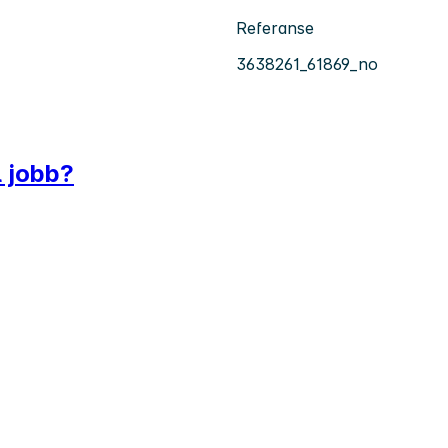
Referanse
3638261_61869_no
l jobb?