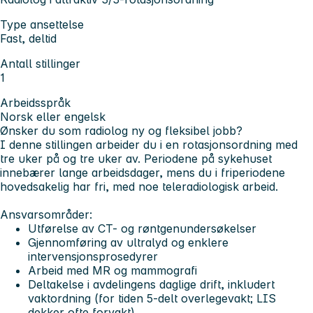
Type ansettelse
Fast, deltid
Antall stillinger
1
Arbeidsspråk
Norsk eller engelsk
Ønsker du som radiolog ny og fleksibel jobb?
I denne stillingen arbeider du i en rotasjonsordning med
tre uker på og tre uker av. Periodene på sykehuset
innebærer lange arbeidsdager, mens du i friperiodene
hovedsakelig har fri, med noe teleradiologisk arbeid.
Ansvarsområder:
Utførelse av CT- og røntgenundersøkelser
Gjennomføring av ultralyd og enklere
intervensjonsprosedyrer
Arbeid med MR og mammografi
Deltakelse i avdelingens daglige drift, inkludert
vaktordning (for tiden 5-delt overlegevakt; LIS
dekker ofte forvakt)