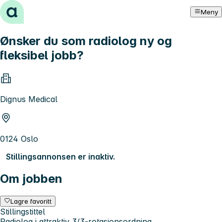
Hopp til innhold
Meny
Ønsker du som radiolog ny og
fleksibel jobb?
Dignus Medical
0124 Oslo
Stillingsannonsen er inaktiv.
Om jobben
Lagre favoritt
Stillingstittel
Radiolog i attraktiv 3/3-rotasjonsordning