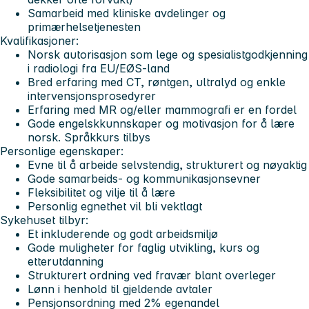
Samarbeid med kliniske avdelinger og
primærhelsetjenesten
Kvalifikasjoner:
Norsk autorisasjon som lege og spesialistgodkjenning
i radiologi fra EU/EØS-land
Bred erfaring med CT, røntgen, ultralyd og enkle
intervensjonsprosedyrer
Erfaring med MR og/eller mammografi er en fordel
Gode engelskkunnskaper og motivasjon for å lære
norsk. Språkkurs tilbys
Personlige egenskaper:
Evne til å arbeide selvstendig, strukturert og nøyaktig
Gode samarbeids- og kommunikasjonsevner
Fleksibilitet og vilje til å lære
Personlig egnethet vil bli vektlagt
Sykehuset tilbyr:
Et inkluderende og godt arbeidsmiljø
Gode muligheter for faglig utvikling, kurs og
etterutdanning
Strukturert ordning ved fravær blant overleger
Lønn i henhold til gjeldende avtaler
Pensjonsordning med 2% egenandel