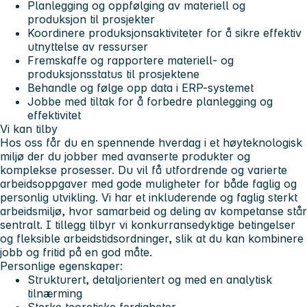
Planlegging og oppfølging av materiell og
produksjon til prosjekter
Koordinere produksjonsaktiviteter for å sikre effektiv
utnyttelse av ressurser
Fremskaffe og rapportere materiell- og
produksjonsstatus til prosjektene
Behandle og følge opp data i ERP-systemet
Jobbe med tiltak for å forbedre planlegging og
effektivitet
Vi kan tilby
Hos oss får du en spennende hverdag i et høyteknologisk
miljø der du jobber med avanserte produkter og
komplekse prosesser. Du vil få utfordrende og varierte
arbeidsoppgaver med gode muligheter for både faglig og
personlig utvikling. Vi har et inkluderende og faglig sterkt
arbeidsmiljø, hvor samarbeid og deling av kompetanse står
sentralt. I tillegg tilbyr vi konkurransedyktige betingelser
og fleksible arbeidstidsordninger, slik at du kan kombinere
jobb og fritid på en god måte.
Personlige egenskaper:
Strukturert, detaljorientert og med en analytisk
tilnærming
Sterke teoretiske ferdigheter