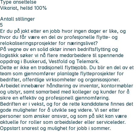
Type ansettelse
Vikariat, heltid 100%
Antall stillinger
5
Er du på jakt etter en jobb hvor ingen dager er like, og
hvor du får være en del av profesjonelle flytte- og
relokaliseringsprosjekter for næringslivet?
På vegne av en solid aktør innen bedriftsflytting og
logistikk søker vi nå flere medarbeidere til spennende
oppdrag i Buskerud, Vestfold og Telemark.
Dette er ikke en tradisjonell flyttejobb. Du blir en del av et
team som gjennomfører planlagte flytteprosjekter for
bedrifter, offentlige virksomheter og organisasjoner.
Arbeidet innebærer håndtering av inventar, kontormøbler
og utstyr, samt samarbeid med kolleger og kunder for å
sikre en effektiv og profesjonell gjennomføring.
Bedriften er i vekst, og for de rette kandidatene finnes det
gode muligheter for å utvikle seg videre. Vi ser etter
personer som ønsker ansvar, og som på sikt kan være
aktuelle for roller som arbeidsleder eller serviceleder.
Oppstart snarest og mulighet for jobb i sommer.