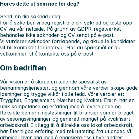
Høres dette ut som noe for deg?
Send inn din søknad i dag!
For å søke ber vi deg registrere din søknad og laste opp
CV via vår nettside. På grunn av GDPR-regelverket
behandles ikke søknader og CV sendt på e-post.
Vi vurderer søknader fortløpende, og aktuelle kandidater
vil bli kontaktet for intervju. Har du spørsmål er du
velkommen til å kontakte oss på e-post.
Om bedriften
Vår visjon er å skape en ledende spesialist av
bemanningstjenester, og gjennom våre verdier skape gode
løsninger og trygge vilkår i alle ledd. Våre verdier er:
Trygghet, Engasjement, Nærhet og Kvalitet. Eterni har en
unik kompetanse og erfaring med å levere gode og
fleksible bemanningsløsninger til bransjer som er preget
av sesongsvingninger og generell mangel på kvalifisert
arbeidskraft. I tillegg til å tiltrekke oss lokal arbeidskraft,
har Eterni god erfaring med rekruttering fra utlandet. Vi
arbeider hver dag med å engasjere oss i hverandres