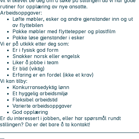
vil vi likevel be deg om å søke på stillingen da vi har gode
rutiner for opplæring av nye ansatte.
Arbeidsoppgaver:
Løfte møbler, esker og andre gjenstander inn og ut
av flyttebilen
Pakke møbler med flyttetepper og plastfilm
Pakke løse gjenstander i esker
Vi er på utkikk etter deg som:
Er i fysisk god form
Snakker norsk eller engelsk
Liker å jobbe i team
Er blid (viktig)
Erfaring er en fordel (ikke et krav)
Vi kan tilby:
Konkurransedyktig lønn
Et hyggelig arbeidsmiljø
Fleksibel arbeidstid
Varierte arbeidsoppgaver
God opplæring
Er du interessert i jobben, eller har spørsmål rundt
stillingen? Da er det bare å ta kontakt!
________________________________________________________________
__