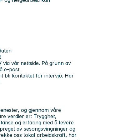
daten
!
 via vår nettside. På grunn av
å e-post.
 bli kontaktet for intervju. Har
.
tjenester, og gjennom våre
åre verdier er: Trygghet,
etanse og erfaring med å levere
 preget av sesongsvingninger og
ltrekke oss lokal arbeidskraft, har