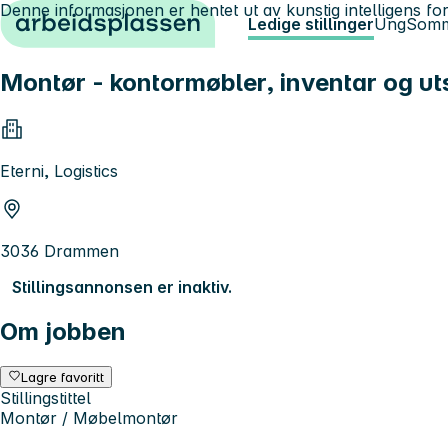
Denne informasjonen er hentet ut av kunstig intelligens for
Hopp til innhold
Ledige stillinger
Ung
Somm
Montør - kontormøbler, inventar og ut
Eterni, Logistics
3036 Drammen
Stillingsannonsen er inaktiv.
Om jobben
Lagre favoritt
Stillingstittel
Montør / Møbelmontør