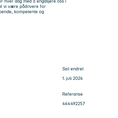
der hver dag med å engasjere oss i
l vi være pådrivere for
skapende, kompetente og
Sist endret
1. juli 2026
Referanse
464492257