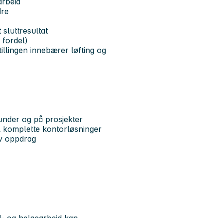
arbeid
dre
 sluttresultat
 fordel)
tillingen innebærer løfting og
under og på prosjekter
il komplette kontorløsninger
av oppdrag
d- og helgearbeid kan