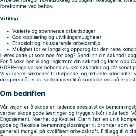
forekomme ved behov.
Vi tilbyr
Varierte og spennende arbeidsdager
God opplæring og utviklingsmuligheter
Et sosialt og inkluderende arbeidsmiljø
Mulighet for et langsiktig oppdrag for den rette kandi
Høres dette ut som noe for deg? Send inn din søknad i dag
For å søke ber vi deg registrere din søknad og laste opp CV
GDPR-regelverket behandles ikke søknader og CV sendt p
Vi vurderer søknader fortløpende, og aktuelle kandidater vil
du spørsmål er du velkommen til å kontakte oss på e-post
Om bedriften
Vår visjon er å skape en ledende spesialist av bemannings
verdier skape gode løsninger og trygge vilkår i alle ledd. V
Engasjement, Nærhet og Kvalitet. Eterni har en unik komp
gode og fleksible bemanningsløsninger til bransjer som er
generell mangel på kvalifisert arbeidskraft. I tillegg til å ti