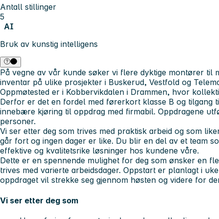
Antall stillinger
5
AI
Bruk av kunstig intelligens
På vegne av vår kunde søker vi flere dyktige montører til
inventar på ulike prosjekter i Buskerud, Vestfold og Telem
Oppmøtested er i Kobbervikdalen i Drammen, hvor kollekti
Derfor er det en fordel med førerkort klasse B og tilgang ti
innebære kjøring til oppdrag med firmabil. Oppdragene utfø
personer.
Vi ser etter deg som trives med praktisk arbeid og som li
går fort og ingen dager er like. Du blir en del av et team
effektive og kvalitetsrike løsninger hos kundene våre.
Dette er en spennende mulighet for deg som ønsker en fleksi
trives med varierte arbeidsdager. Oppstart er planlagt i uke 
oppdraget vil strekke seg gjennom høsten og videre for den
Vi ser etter deg som