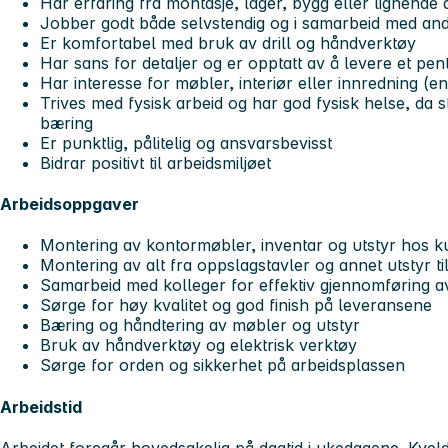
Har erfaring fra montasje, lager, bygg eller lignende 
Jobber godt både selvstendig og i samarbeid med an
Er komfortabel med bruk av drill og håndverktøy
Har sans for detaljer og er opptatt av å levere et pent
Har interesse for møbler, interiør eller innredning (en
Trives med fysisk arbeid og har god fysisk helse, da s
bæring
Er punktlig, pålitelig og ansvarsbevisst
Bidrar positivt til arbeidsmiljøet
Arbeidsoppgaver
Montering av kontormøbler, inventar og utstyr hos k
Montering av alt fra oppslagstavler og annet utstyr t
Samarbeid med kolleger for effektiv gjennomføring 
Sørge for høy kvalitet og god finish på leveransene
Bæring og håndtering av møbler og utstyr
Bruk av håndverktøy og elektrisk verktøy
Sørge for orden og sikkerhet på arbeidsplassen
Arbeidstid
Arbeidet foregår hovedsakelig på dagtid i ukedagene. Kvel