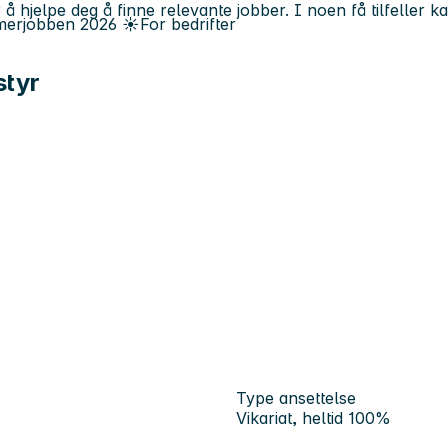
 å hjelpe deg å finne relevante jobber. I noen få tilfeller 
erjobben
2026
☀️
For bedrifter
styr
Type ansettelse
Vikariat, heltid 100%