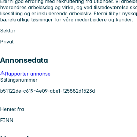
Eterni god erfaring med rekruttering fra utlandet. Vi arbei
hverandres arbeidsdag og virke, og ved tilstedeværelse ska
likestilling og et inkluderende arbeidsliv. Eterni tilbyr ny
bærekraftige løsninger for våre medarbeidere og kunder.
Sektor
Privat
Annonsedata
Rapporter annonse
Stillingsnummer
b51122de-c619-4e09-abe1-f25882d1523d
Hentet fra
FINN