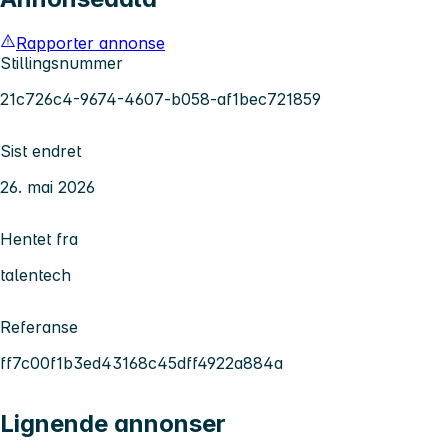
Rapporter annonse
Stillingsnummer
21c726c4-9674-4607-b058-af1bec721859
Sist endret
26. mai 2026
Hentet fra
talentech
Referanse
ff7c00f1b3ed43168c45dff4922a884a
Lignende annonser