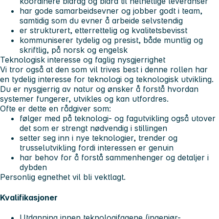
koordinere bidrag og bidra til helhetlige leveranser
har gode samarbeidsevner og jobber godt i team,
samtidig som du evner å arbeide selvstendig
er strukturert, etterrettelig og kvalitetsbevisst
kommuniserer tydelig og presist, både muntlig og
skriftlig, på norsk og engelsk
Teknologisk interesse og faglig nysgjerrighet
Vi tror også at den som vil trives best i denne rollen har
en tydelig interesse for teknologi og teknologisk utvikling.
Du er nysgjerrig av natur og ønsker å forstå hvordan
systemer fungerer, utvikles og kan utfordres.
Ofte er dette en rådgiver som:
følger med på teknologi- og fagutvikling også utover
det som er strengt nødvendig i stillingen
setter seg inn i nye teknologier, trender og
trusselutvikling fordi interessen er genuin
har behov for å forstå sammenhenger og detaljer i
dybden
Personlig egnethet vil bli vektlagt.
Kvalifikasjoner
Utdanning innen teknologifagene (ingeniør-,