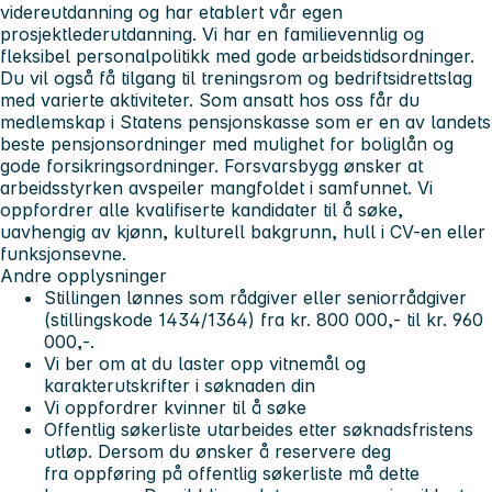
videreutdanning og har etablert vår egen
prosjektlederutdanning. Vi har en familievennlig og
fleksibel personalpolitikk med gode arbeidstidsordninger.
Du vil også få tilgang til treningsrom og bedriftsidrettslag
med varierte aktiviteter. Som ansatt hos oss får du
medlemskap i Statens pensjonskasse som er en av landets
beste pensjonsordninger med mulighet for boliglån og
gode forsikringsordninger. Forsvarsbygg ønsker at
arbeidsstyrken avspeiler mangfoldet i samfunnet. Vi
oppfordrer alle kvalifiserte kandidater til å søke,
uavhengig av kjønn, kulturell bakgrunn, hull i CV-en eller
funksjonsevne.
Andre opplysninger
Stillingen lønnes som rådgiver eller seniorrådgiver
(stillingskode 1434/1364) fra kr. 800 000,- til kr. 960
000,-.
Vi ber om at du laster opp vitnemål og
karakterutskrifter i søknaden din
Vi oppfordrer kvinner til å søke
Offentlig søkerliste utarbeides etter søknadsfristens
utløp. Dersom du ønsker å reservere deg
fra oppføring på offentlig søkerliste må dette