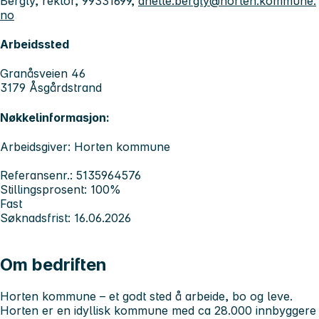
Bergly, rektor, 99331699,
anette.bergly@horten.kommune.
no
Arbeidssted
Granåsveien 46
3179 Åsgårdstrand
Nøkkelinformasjon:
Arbeidsgiver: Horten kommune
Referansenr.: 5135964576
Stillingsprosent: 100%
Fast
Søknadsfrist: 16.06.2026
Om bedriften
Horten kommune – et godt sted å arbeide, bo og leve.
Horten er en idyllisk kommune med ca 28.000 innbyggere