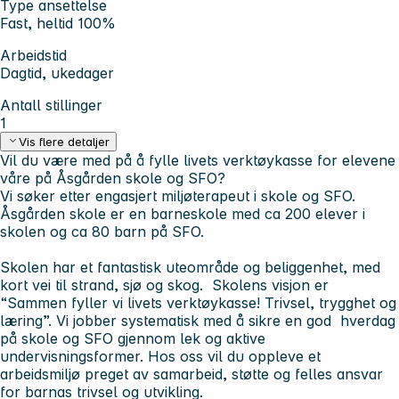
Type ansettelse
Fast, heltid 100%
Arbeidstid
Dagtid, ukedager
Antall stillinger
1
Vis flere detaljer
Vil du være med på å fylle livets verktøykasse for elevene
våre på Åsgården skole og SFO?
Vi søker etter engasjert miljøterapeut i skole og SFO.
Åsgården skole er en barneskole med ca 200 elever i
skolen og ca 80 barn på SFO.
Skolen har et fantastisk uteområde og beliggenhet, med
kort vei til strand, sjø og skog. Skolens visjon er
“Sammen fyller vi livets verktøykasse! Trivsel, trygghet og
læring”. Vi jobber systematisk med å sikre en god hverdag
på skole og SFO gjennom lek og aktive
undervisningsformer. Hos oss vil du oppleve et
arbeidsmiljø preget av samarbeid, støtte og felles ansvar
for barnas trivsel og utvikling.