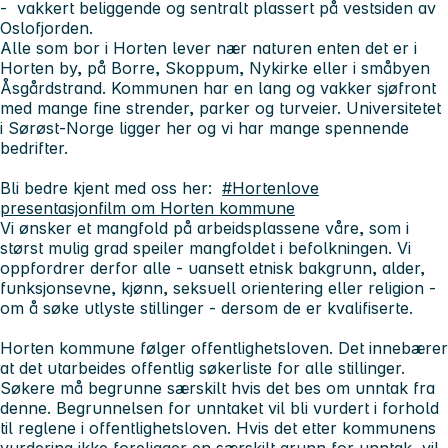
- vakkert beliggende og sentralt plassert på vestsiden av
Oslofjorden.
Alle som bor i Horten lever nær naturen enten det er i
Horten by, på Borre, Skoppum, Nykirke eller i småbyen
Åsgårdstrand. Kommunen har en lang og vakker sjøfront
med mange fine strender, parker og turveier. Universitetet
i Sørøst-Norge ligger her og vi har mange spennende
bedrifter.
Bli bedre kjent med oss her:
#Hortenlove
presentasjonfilm om Horten kommune
Vi ønsker et mangfold på arbeidsplassene våre, som i
størst mulig grad speiler mangfoldet i befolkningen. Vi
oppfordrer derfor alle - uansett etnisk bakgrunn, alder,
funksjonsevne, kjønn, seksuell orientering eller religion -
om å søke utlyste stillinger - dersom de er kvalifiserte.
Horten kommune følger offentlighetsloven. Det innebærer
at det utarbeides offentlig søkerliste for alle stillinger.
Søkere må begrunne særskilt hvis det bes om unntak fra
denne. Begrunnelsen for unntaket vil bli vurdert i forhold
til reglene i offentlighetsloven. Hvis det etter kommunens
vurdering ikke foreligger en særskilt grunn for unntak, vil