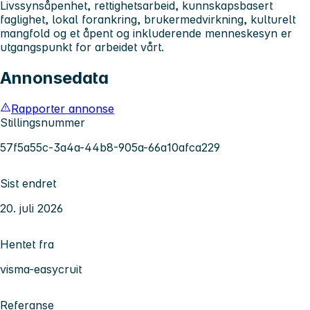
Livssynsåpenhet, rettighetsarbeid, kunnskapsbasert
faglighet, lokal forankring, brukermedvirkning, kulturelt
mangfold og et åpent og inkluderende menneskesyn er
utgangspunkt for arbeidet vårt.
Annonsedata
Rapporter annonse
Stillingsnummer
57f5a55c-3a4a-44b8-905a-66a10afca229
Sist endret
20. juli 2026
Hentet fra
visma-easycruit
Referanse