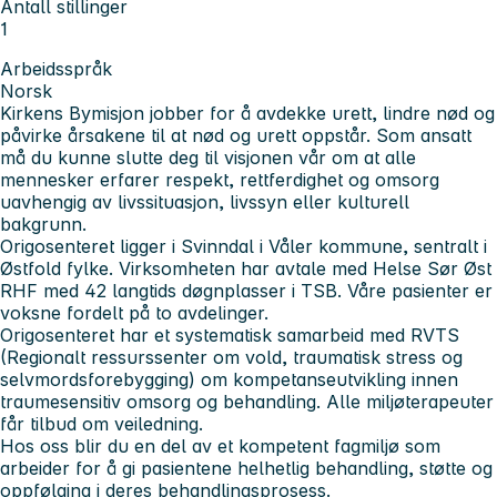
Antall stillinger
1
Arbeidsspråk
Norsk
Kirkens Bymisjon jobber for å avdekke urett, lindre nød og
påvirke årsakene til at nød og urett oppstår. Som ansatt
må du kunne slutte deg til visjonen vår om at alle
mennesker erfarer respekt, rettferdighet og omsorg
uavhengig av livssituasjon, livssyn eller kulturell
bakgrunn.
Origosenteret ligger i Svinndal i Våler kommune, sentralt i
Østfold fylke. Virksomheten har avtale med Helse Sør Øst
RHF med 42 langtids døgnplasser i TSB. Våre pasienter er
voksne fordelt på to avdelinger.
Origosenteret har et systematisk samarbeid med RVTS
(Regionalt ressurssenter om vold, traumatisk stress og
selvmordsforebygging) om kompetanseutvikling innen
traumesensitiv omsorg og behandling. Alle miljøterapeuter
får tilbud om veiledning.
Hos oss blir du en del av et kompetent fagmiljø som
arbeider for å gi pasientene helhetlig behandling, støtte og
oppfølging i deres behandlingsprosess.