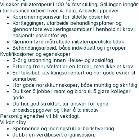
Vi søker miljøterapeut i 100 % fast stilling. Stillingen inngår
i turnus med arbeid hver 4. helg.
Arbeidsoppgaver
Koordineringsansvar for tildelte pasienter
Kartlegginger, utarbeide behandlingsplaner og
gjennomføre evalueringssamtaler i henhold til krav i
nasjonalt pasientforløp
Gjennomføre målrettede miljøterapeutiske tiltak
Behandlingsarbeid, både individuelt og i grupper
Kvalifikasjoner og egenskaper
3-årig utdanning innen Helse- og sosialfag
Erfaring fra rusfeltet er en fordel, men ikke et krav
Er fleksibel, utviklingsorientert og har gode evner til
samarbeid
Har gode norskkunnskaper, både muntlig og skriftlig
Du liker å jobbe i team og bidra til å gjøre kolleger
gode
Du har god struktur, tar ansvar for egne
arbeidsoppgaver og liker å ta initiativ
Personlig egnethet vil bli vektlagt.
Vi kan tilby
Spennende og meningsfull arbeidshverdag.
Jobb i en verdibasert organisasjon.