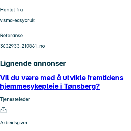
Hentet fra
visma-easycruit
Referanse
3632933_210861_no
Lignende annonser
Vil du være med å utvikle fremtidens
hjemmesykepleie i Tønsberg?
Tjenesteleder
Arbeidsgiver