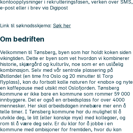
kontoopplysninger i rekrutteringsfasen, verken over SMS,
e-post eller i brev via Digipost
Link til søknadsskjema:
Søk her
Om bedriften
Velkommen til Tønsberg, byen som har holdt koken siden
vikingtiden. Dette er byen som vet hvordan vi kombinerer
historie, skjærgård og kulturliv, noe som er en uslåelig
kombinasjon. Selv med vår sentrale plassering på
Østlandet (en time fra Oslo og 20 minutter til Torp
flyplass), kan du fortsatt kalle naturen for «nabo» og nyte
en kaffepause med utsikt mot Oslofjorden. Tønsberg
kommune er ikke bare en kommune som rommer 59 000
innbyggere. Det er også en arbeidsplass for over 4000
mennesker. Her skal arbeidsdagen innebære mer enn å
telle timer. I Tønsberg kommune har du mulighet til å
utvikle deg, le litt (eller kanskje mye) med kollegaer, og
rom til å være deg selv. Er du klar for å jobbe i en
kommune med ambisjoner for fremtiden, hvor du kan