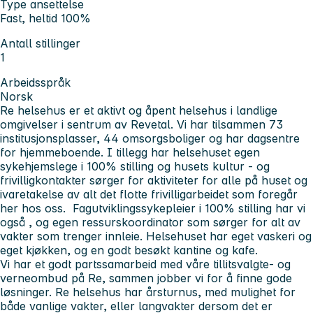
Type ansettelse
Fast, heltid 100%
Antall stillinger
1
Arbeidsspråk
Norsk
Re helsehus er et aktivt og åpent helsehus i landlige
omgivelser i sentrum av Revetal. Vi har tilsammen 73
institusjonsplasser, 44 omsorgsboliger og har dagsentre
for hjemmeboende. I tillegg har helsehuset egen
sykehjemslege i 100% stilling og husets kultur - og
frivilligkontakter sørger for aktiviteter for alle på huset og
ivaretakelse av alt det flotte frivilligarbeidet som foregår
her hos oss. Fagutviklingssykepleier i 100% stilling har vi
også , og egen ressurskoordinator som sørger for alt av
vakter som trenger innleie. Helsehuset har eget vaskeri og
eget kjøkken, og en godt besøkt kantine og kafe.
Vi har et godt partssamarbeid med våre tillitsvalgte- og
verneombud på Re, sammen jobber vi for å finne gode
løsninger. Re helsehus har årsturnus, med mulighet for
både vanlige vakter, eller langvakter dersom det er