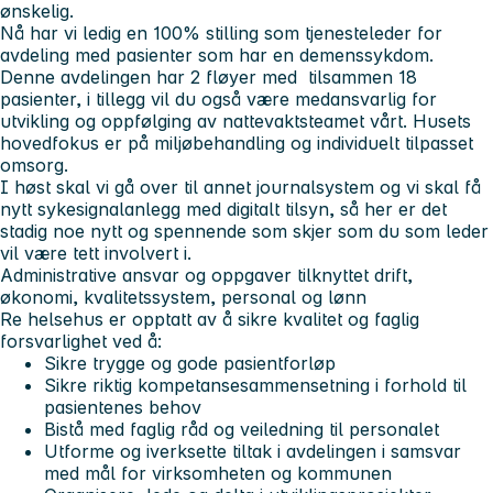
ønskelig.
Nå har vi ledig en 100% stilling som tjenesteleder for
avdeling med pasienter som har en demenssykdom.
Denne avdelingen har 2 fløyer med tilsammen 18
pasienter, i tillegg vil du også være medansvarlig for
utvikling og oppfølging av nattevaktsteamet vårt. Husets
hovedfokus er på miljøbehandling og individuelt tilpasset
omsorg.
I høst skal vi gå over til annet journalsystem og vi skal få
nytt sykesignalanlegg med digitalt tilsyn, så her er det
stadig noe nytt og spennende som skjer som du som leder
vil være tett involvert i.
Administrative ansvar og oppgaver tilknyttet drift,
økonomi, kvalitetssystem, personal og lønn
Re helsehus er opptatt av å sikre kvalitet og faglig
forsvarlighet ved å:
Sikre trygge og gode pasientforløp
Sikre riktig kompetansesammensetning i forhold til
pasientenes behov
Bistå med faglig råd og veiledning til personalet
Utforme og iverksette tiltak i avdelingen i samsvar
med mål for virksomheten og kommunen