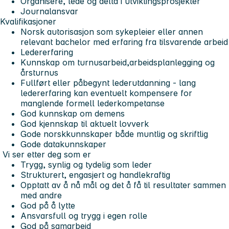
Organisere, lede og delta i utviklingsprosjekter
Journalansvar
Kvalifikasjoner
Norsk autorisasjon som sykepleier eller annen
relevant bachelor med erfaring fra tilsvarende arbeid
Ledererfaring
Kunnskap om turnusarbeid,arbeidsplanlegging og
årsturnus
Fullført eller påbegynt lederutdanning - lang
ledererfaring kan eventuelt kompensere for
manglende formell lederkompetanse
God kunnskap om demens
God kjennskap til aktuelt lovverk
Gode norskkunnskaper både muntlig og skriftlig
Gode datakunnskaper
Vi ser etter deg som er
Trygg, synlig og tydelig som leder
Strukturert, engasjert og handlekraftig
Opptatt av å nå mål og det å få til resultater sammen
med andre
God på å lytte
Ansvarsfull og trygg i egen rolle
God på samarbeid