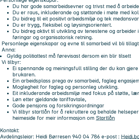
Personlege eigenskapar:
Du har gode samarbeidsevner og trivst med å arbeide
Du er raus, inkluderande og støttande i møte med ko
Du bidreg til eit positivt arbeidsmiljø og tek medansvar
Du er trygg, fleksibel og løysingsorientert.
Du bidreg aktivt til utvikling av tenestene og arbeider
føringar og organisatorisk retning.
Personlege eigenskapar og evne til samarbeid vil bli tillagt
Anna:
Gyldig politiattest må førevisast dersom ein blir tilsett
Vi tilbyr:
Ei spennande og meiningsfull stilling der du kan gjere e
brukaren.
Ein arbeidsplass prega av samarbeid, fagleg engasjem
Moglegheit for fagleg og personleg utvikling.
Eit inkluderande arbeidsmiljø med fokus på støtte, lær
Løn etter gjeldande tariffavtale,
Gode pensjons og forsikringsordningar
Vi tilbyr startlån for å rekruttere og behalde helsep
heimeside for meir informasjon om
Startlån
Kontakt:
Avdelingsleiar: Heidi Børresen 940 04 786 e-post :
Heidi.