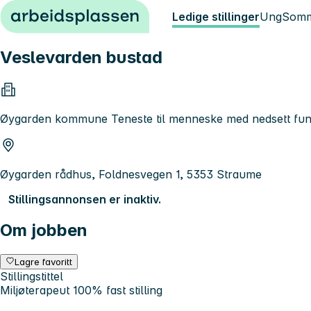
Hopp til innhold
Ledige stillinger
Ung
Somm
Veslevarden bustad
Øygarden kommune Teneste til menneske med nedsett fu
Øygarden rådhus, Foldnesvegen 1, 5353 Straume
Stillingsannonsen er inaktiv.
Om jobben
Lagre favoritt
Stillingstittel
Miljøterapeut 100% fast stilling