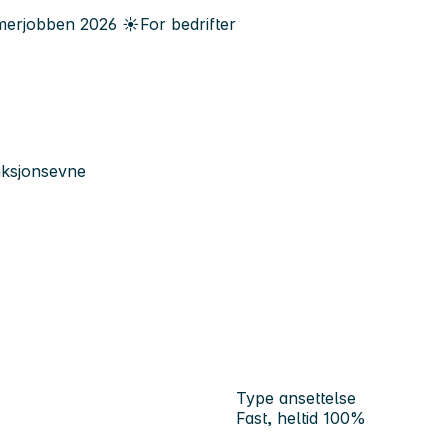
erjobben
2026
☀️
For bedrifter
nksjonsevne
Type ansettelse
Fast, heltid 100%