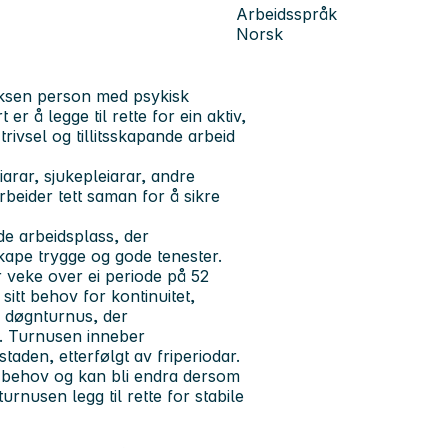
Arbeidsspråk
Norsk
vaksen person med psykisk
 å legge til rette for ein aktiv,
trivsel og tillitsskapande arbeid
arar, sjukepleiarar, andre
beider tett saman for å sikre
de arbeidsplass, der
kape trygge og gode tenester.
r veke over ei periode på 52
itt behov for kontinuitet,
 i døgnturnus, der
n. Turnusen inneber
aden, etterfølgt av friperiodar.
ne behov og kan bli endra dersom
urnusen legg til rette for stabile