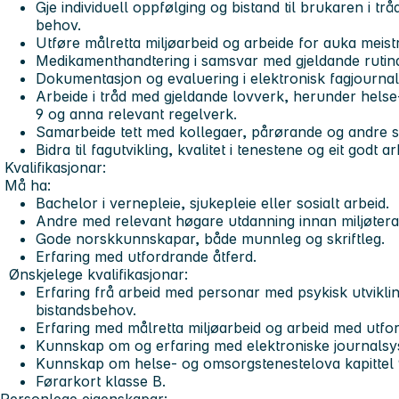
Gje individuell oppfølging og bistand til brukaren i tr
behov.
Utføre målretta miljøarbeid og arbeide for auka meistri
Medikamenthandtering i samsvar med gjeldande rutina
Dokumentasjon og evaluering i elektronisk fagjournal
Arbeide i tråd med gjeldande lovverk, herunder helse
9 og anna relevant regelverk.
Samarbeide tett med kollegaer, pårørande og andre 
Bidra til fagutvikling, kvalitet i tenestene og eit godt ar
Kvalifikasjonar:
Må ha:
Bachelor i vernepleie, sjukepleie eller sosialt arbeid.
Andre med relevant høgare utdanning innan miljøterap
Gode norskkunnskapar, både munnleg og skriftleg.
Erfaring med utfordrande åtferd.
Ønskjelege kvalifikasjonar:
Erfaring frå arbeid med personar med psykisk utvikl
bistandsbehov.
Erfaring med målretta miljøarbeid og arbeid med utfo
Kunnskap om og erfaring med elektroniske journalsy
Kunnskap om helse- og omsorgstenestelova kapittel 9
Førarkort klasse B.