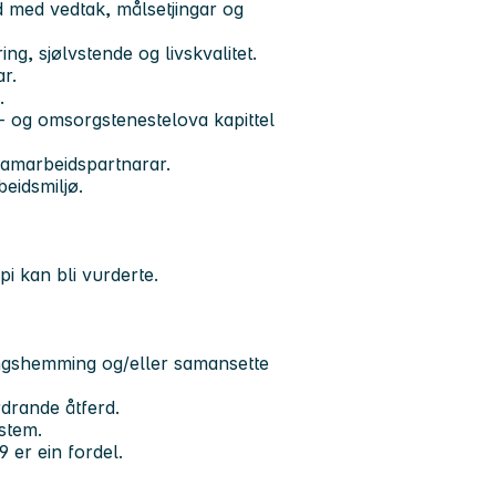
åd med vedtak, målsetjingar og
ng, sjølvstende og livskvalitet.
r.
.
- og omsorgstenestelova kapittel
samarbeidspartnarar.
beidsmiljø.
i kan bli vurderte.
ingshemming og/eller samansette
rdrande åtferd.
stem.
 er ein fordel.