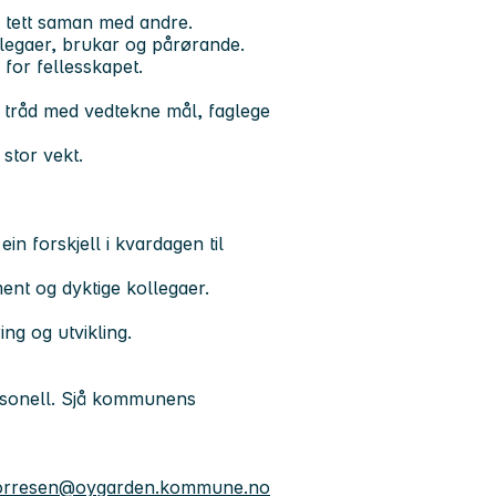
 tett saman med andre.
llegaer, brukar og pårørande.
 for fellesskapet.
 i tråd med vedtekne mål, faglege
 stor vekt.
in forskjell i kvardagen til
ent og dyktige kollegaer.
ing og utvikling.
ersonell. Sjå kommunens
borresen@oygarden.kommune.no