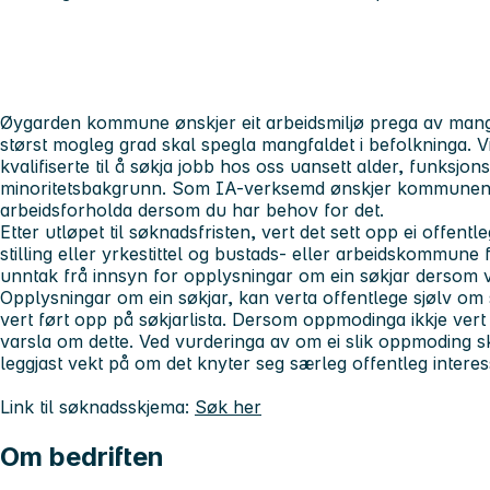
Øygarden kommune ønskjer eit arbeidsmiljø prega av mangf
størst mogleg grad skal spegla mangfaldet i befolkninga. 
kvalifiserte til å søkja jobb hos oss uansett alder, funksjon
minoritetsbakgrunn. Som IA-verksemd ønskjer kommunen å l
arbeidsforholda dersom du har behov for det.
Etter utløpet til søknadsfristen, vert det sett opp ei offent
stilling eller yrkestittel og bustads- eller arbeidskommune 
unntak frå innsyn for opplysningar om ein søkjar dersom 
Opplysningar om ein søkjar, kan verta offentlege sjølv om
vert ført opp på søkjarlista. Dersom oppmodinga ikkje vert t
varsla om dette. Ved vurderinga av om ei slik oppmoding skal
leggjast vekt på om det knyter seg særleg offentleg interesse 
Link til søknadsskjema:
Søk her
Om bedriften