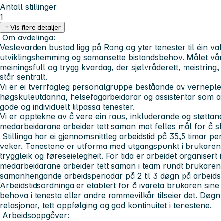
Antall stillinger
1
Vis flere detaljer
Om avdelinga:
Veslevarden bustad
ligg på Rong og yter tenester til éin 
utviklingshemming og samansette bistandsbehov. Målet vårt er
meiningsfull og trygg kvardag, der sjølvråderett, meistring, 
står sentralt.
Vi er ei tverrfagleg personalgruppe beståande av verneplei
høgskuleutdanna, helsefagarbeidarar og assistentar som ar
gode og individuelt tilpassa tenester.
Vi er opptekne av å vere ein raus, inkluderande og støttan
medarbeidarane arbeider tett saman mot felles mål for å s
Stillinga har ei gjennomsnittleg arbeidstid på 35,5 timar pe
veker. Tenestene er utforma med utgangspunkt i brukaren s
tryggleik og føreseielegheit. For tida er arbeidet organisert
medarbeidarane arbeider tett saman i team rundt brukare
samanhengande arbeidsperiodar på 2 til 3 døgn på arbeidsst
Arbeidstidsordninga er etablert for å ivareta brukaren si
behova i tenesta eller andre rammevilkår tilseier det. Døgnt
relasjonar, tett oppfølging og god kontinuitet i tenestene.
Arbeidsoppgåver: