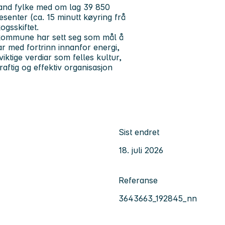
and fylke med om lag 39 850
senter (ca. 15 minutt køyring frå
gsskiftet.
 kommune har sett seg som mål å
r med fortrinn innanfor energi,
ktige verdiar som felles kultur,
aftig og effektiv organisasjon
Sist endret
18. juli 2026
Referanse
3643663_192845_nn