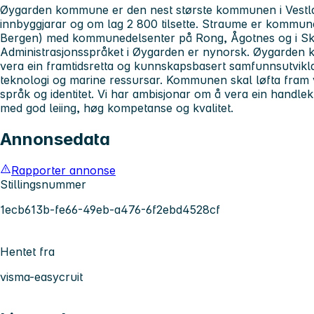
Øygarden kommune er den nest største kommunen i Vestl
innbyggjarar og om lag 2 800 tilsette. Straume er kommune
Bergen) med kommunedelsenter på Rong, Ågotnes og i Sko
Administrasjonsspråket i Øygarden er nynorsk. Øygarden
vera ein framtidsretta og kunnskapsbasert samfunnsutvikla
teknologi og marine ressursar. Kommunen skal løfta fram vi
språk og identitet. Vi har ambisjonar om å vera ein handlekr
med god leiing, høg kompetanse og kvalitet.
Annonsedata
Rapporter annonse
Stillingsnummer
1ecb613b-fe66-49eb-a476-6f2ebd4528cf
Hentet fra
visma-easycruit