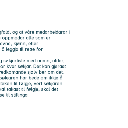
ald, og at våre medarbeidarar i
Vi oppmodar alle som er
sevne, kjønn, eller
eggja til rette for
leg søkjarliste med namn, alder,
for kvar søkjar. Det kan gjerast
vedkomande sjølv ber om det.
 søkjaren har bede om ikkje å
eken til følgje, vert søkjaren
 takast til følgje, skal det
til stillinga.