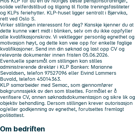
Hos KLP får du en av Norges beste pensjonsordninger,
solide velferdstilbud og tilgang til flotte treningsfasiliteter
og KLPs feriehytter. KLP-huset ligger sentralt i Bjørvika,
rett ved Oslo S.
Virker stillingen interessant for deg?
Kanskje kjenner du at
dette kunne vært midt i blinken, selv om du ikke oppfyller
alle kvalifikasjonskrav. Vi vektlegger personlig egnethet og
motivasjon høyt, og dette kan veie opp for enkelte faglige
kvalifikasjoner. Send inn din søknad og last opp CV og
relevante dokumenter innen
fristen 05.06.2026.
Eventuelle spørsmål om stillingen kan stilles
administrerende direktør i KLP Banken: Marianne
Sevaldsen, telefon 97527096 eller Eivind Lammers
Buvald, telefon 45014363.
KLP samarbeider med Semac, som gjennomfører
bakgrunnssjekk av den som tilsettes. Formålet er å
verifisere CV, annen søknadsdokumentasjon og sikre lik og
objektiv behandling. Dersom stillingen krever autorisasjon
og/eller godkjenning av egnethet, forutsettes fremlagt
politiattest.
Om bedriften