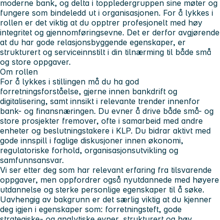
moderne bank, og delta i toppledergruppen sine møter og
fungere som bindeledd ut i organisasjonen. For å lykkes i
rollen er det viktig at du opptrer profesjonelt med høy
integritet og gjennomføringsevne. Det er derfor avgjørende
at du har gode relasjonsbyggende egenskaper, er
strukturert og serviceinnstilt i din tilnærming til både små
og store oppgaver.
Om rollen
For å lykkes i stillingen må du ha god
forretningsforståelse, gjerne innen bankdrift og
digitalisering, samt innsikt i relevante trender innenfor
bank- og finansnæringen. Du evner å drive både små- og
store prosjekter fremover, ofte i samarbeid med andre
enheter og beslutningstakere i KLP. Du bidrar aktivt med
gode innspill i faglige diskusjoner innen økonomi,
regulatoriske forhold, organisasjonsutvikling og
samfunnsansvar.
Vi ser etter deg som har relevant erfaring fra tilsvarende
oppgaver, men oppfordrer også nyutdannede med høyere
utdannelse og sterke personlige egenskaper til å søke.
Uavhengig av bakgrunn er det særlig viktig at du kjenner
deg igjen i egenskaper som: forretningsteft, gode
strategiske- og analytiske evner, strukturert og høy