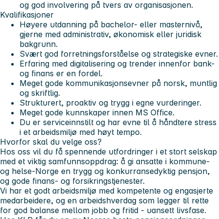
og god involvering på tvers av organisasjonen.
Kvalifikasjoner
Høyere utdanning på bachelor- eller masternivå,
gjerne med administrativ, økonomisk eller juridisk
bakgrunn.
Svært god forretningsforståelse og strategiske evner.
Erfaring med digitalisering og trender innenfor bank-
og finans er en fordel.
Meget gode kommunikasjonsevner på norsk, muntlig
og skriftlig.
Strukturert, proaktiv og trygg i egne vurderinger.
Meget gode kunnskaper innen MS Office.
Du er serviceinnstilt og har evne til å håndtere stress
i et arbeidsmiljø med høyt tempo.
Hvorfor skal du velge oss?
Hos oss vil du få spennende utfordringer i et stort selskap
med et viktig samfunnsoppdrag: å gi ansatte i kommune‑
og helse‑Norge en trygg og konkurransedyktig pensjon,
og gode finans- og forsikringstjenester.
Vi har et godt arbeidsmiljø med kompetente og engasjerte
medarbeidere, og en arbeidshverdag som legger til rette
for god balanse mellom jobb og fritid - uansett livsfase.