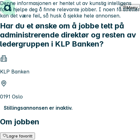
Denne informasjonen er hentet ut av kunstig intelligens
Hopp til innhold
Meny
for å hjelpe deg å finne relevante jobber. I noen få tilfeller
kan det være feil, så husk å sjekke hele annonsen.
Har du et ønske om å jobbe tett på
administrerende direktør og resten av
ledergruppen i KLP Banken?
KLP Banken
0191 Oslo
Stillingsannonsen er inaktiv.
Om jobben
Lagre favoritt