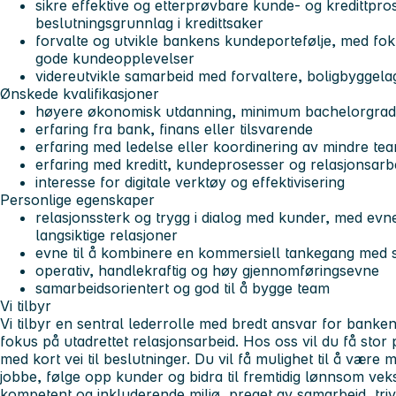
sikre effektive og etterprøvbare kunde- og kredittpr
beslutningsgrunnlag i kredittsaker
forvalte og utvikle bankens kundeportefølje, med fok
gode kundeopplevelser
videreutvikle samarbeid med forvaltere, boligbyggel
Ønskede kvalifikasjoner
høyere økonomisk utdanning, minimum bachelorgrad
erfaring fra bank, finans eller tilsvarende
erfaring med ledelse eller koordinering av mindre te
erfaring med kreditt, kundeprosesser og relasjonsarb
interesse for digitale verktøy og effektivisering
Personlige egenskaper
relasjonssterk og trygg i dialog med kunder, med evne t
langsiktige relasjoner
evne til å kombinere en kommersiell tankegang med st
operativ, handlekraftig og høy gjennomføringsevne
samarbeidsorientert og god til å bygge team
Vi tilbyr
Vi tilbyr en sentral lederrolle med bredt ansvar for bank
fokus på utadrettet relasjonsarbeid. Hos oss vil du få stor 
med kort vei til beslutninger. Du vil få mulighet til å være
jobbe, følge opp kunder og bidra til fremtidig lønnsom veks
kompetent og inkluderende miljø, preget av samarbeid, triv