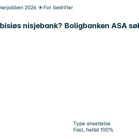
erjobben
2026
☀️
For bedrifter
mbisiøs nisjebank? Boligbanken ASA sø
Type ansettelse
Fast, heltid 100%