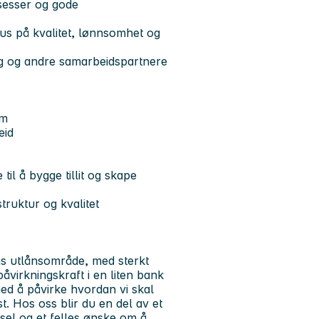
osesser og gode
us på kvalitet, lønnsomhet og
ag og andre samarbeidspartnere
am
eid
il å bygge tillit og skape
ruktur og kvalitet
ens utlånsområde, med sterkt
påvirkningskraft i en liten bank
 med å påvirke hvordan vi skal
t. Hos oss blir du en del av et
sel og et felles ønske om å