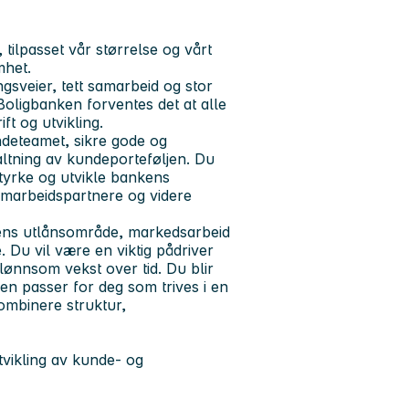
tilpasset vår størrelse og vårt
mhet.
gsveier, tett samarbeid og stor
 Boligbanken forventes det at alle
ft og utvikling.
undeteamet, sikre gode og
altning av kundeporteføljen. Du
 styrke og utvikle bankens
marbeidspartnere og videre
ens utlånsområde, markedsarbeid
Du vil være en viktig pådriver
lønnsom vekst over tid. Du blir
len passer for deg som trives i en
kombinere struktur,
vikling av kunde- og