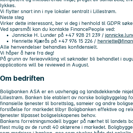
lykkes.
Vi flytter snart inn i nye lokaler sentralt i Lillestrøm.
Neste steg
Virker dette interessant, ber vi deg i henhold til GDPR sø
Ved spørsmål kan du kontakte FinancePeople ved:
Jannicke H. Lunder på +47 928 21 239 /
jannicke.lu
Henriette Kjærås på +47 976 15 226 /
henriette@fina
Alle henvendelser behandles konfidensielt.
Vi håper å høre fra deg!
På grunn av ferieavvikling vil søknader bli behandlet i au
applications will be reviewed in August.
Om bedriften
Boligbanken ASA er en uavhengig og landsdekkende nisj
Lillestrøm. Banken ble etablert av norske boligbyggelag fo
finansielle tjenester til borettslag, sameier og andre boli
forståelse for markedet tilbyr Boligbanken effektive og rel
tjenester tilpasset boligselskapenes behov.
Bankens forretningsmodell bygger på nærhet til landets 
flest mulig av de rundt 40 aktørene i markedet. Boligbygge
som medeiere i banken, noe som styrker både det enkelte