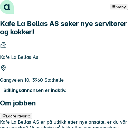
Hopp til innhold
Meny
Kafe La Bellas AS søker nye servitører
og kokker!
Kafe La Bellas As
Gangveien 10, 3960 Stathelle
Stillingsannonsen er inaktiv.
Om jobben
Lagre favoritt
Kafe La Bellas AS er på utkikk etter nye ansatte, er du vår
nye servitør? Vi er stadig på kikk etter nye mennesker i