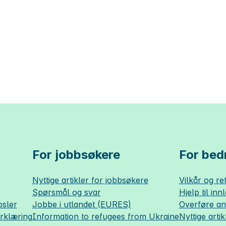
For jobbsøkere
For bedr
Nyttige artikler for jobbsøkere
Vilkår og ret
Spørsmål og svar
Hjelp til inn
sler
Jobbe i utlandet (EURES)
Overføre a
erklæring
Information to refugees from Ukraine
Nyttige artik