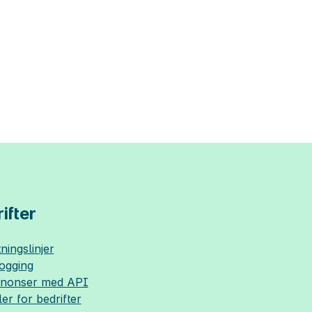
ifter
ningslinjer
logging
nnonser med API
ler for bedrifter