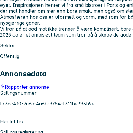
øyet. Inspirasjonen henter vi fra små bistroer i Paris og en
der mat handler om mer enn bare smak, men også om stem
Atmosfæren hos oss er uformell og varm, med rom for både
nysgjerrige ganer.
Vi tror på at god mat ikke trenger å være komplisert, bare 
2025 og er et ambisiøst team som tror på å skape de gode
Sektor
Offentlig
Annonsedata
Rapporter annonse
Stillingsnummer
f73cc410-7a6a-4a6b-9754-f311be393b9e
Hentet fra
Stillingsregistrering