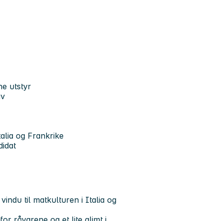
e utstyr
av
talia og Frankrike
didat
vindu til matkulturen i Italia og
r råvarene og et lite glimt i