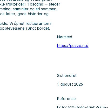
kle trattoriaer i Toscana -- steder
ning, samtaler og tid sammen.
 latter, gode historier og
ekte. Vi åpnet restauranten i
 opplevelsene rundt bordet.
Nettsted
https://pazzo.no/
Sist endret
1. august 2026
Referanse
f73cc410-7a6a-4a6b-9754-