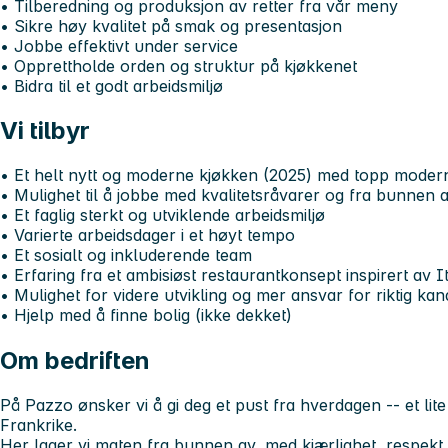
• Tilberedning og produksjon av retter fra vår meny
• Sikre høy kvalitet på smak og presentasjon
• Jobbe effektivt under service
• Opprettholde orden og struktur på kjøkkenet
• Bidra til et godt arbeidsmiljø
Vi tilbyr
• Et helt nytt og moderne kjøkken (2025) med topp modern
• Mulighet til å jobbe med kvalitetsråvarer og fra bunnen 
• Et faglig sterkt og utviklende arbeidsmiljø
• Varierte arbeidsdager i et høyt tempo
• Et sosialt og inkluderende team
• Erfaring fra et ambisiøst restaurantkonsept inspirert av I
• Mulighet for videre utvikling og mer ansvar for riktig kan
• Hjelp med å finne bolig (ikke dekket)
Om bedriften
På Pazzo ønsker vi å gi deg et pust fra hverdagen -- et lite 
Frankrike.
Her lager vi maten fra bunnen av, med kjærlighet, respekt fo