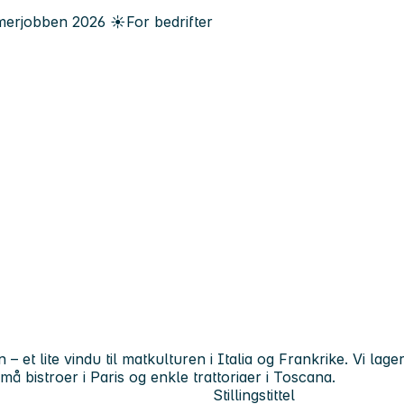
erjobben
2026
☀️
For bedrifter
– et lite vindu til matkulturen i Italia og Frankrike. Vi la
må bistroer i Paris og enkle trattoriaer i Toscana.
Stillingstittel