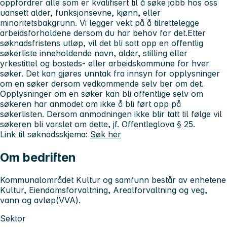
oppfordrer alle som er kvalifisert til å søke jobb hos oss
uansett alder, funksjonsevne, kjønn, eller
minoritetsbakgrunn. Vi legger vekt på å tilrettelegge
arbeidsforholdene dersom du har behov for det.
Etter
søknadsfristens utløp, vil det bli satt opp en offentlig
søkerliste inneholdende navn, alder, stilling eller
yrkestittel og bosteds- eller arbeidskommune for hver
søker. Det kan gjøres unntak fra innsyn for opplysninger
om en søker dersom vedkommende selv ber om det.
Opplysninger om en søker kan bli offentlige selv om
søkeren har anmodet om ikke å bli ført opp på
søkerlisten. Dersom anmodningen ikke blir tatt til følge vil
søkeren bli varslet om dette, jf. Offentleglova § 25.
Link til søknadsskjema:
Søk her
Om bedriften
Kommunalområdet Kultur og samfunn består av enhetene
Kultur, Eiendomsforvaltning, Arealforvaltning og veg,
vann og avløp(VVA).
Sektor