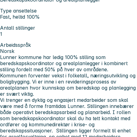
Type ansettelse
Fast, heltid 100%
Antall stillinger
1
Arbeidsspråk
Norsk
Lunner kommune har ledig 100% stilling som
beredskapskoordinator og arealplanlegger i kombinert
stilling fordelt med 50% på hver av områdene.
Kommunen forventer vekst i folketall, næringsutvikling og
boligbygging. Vi er inne i en revideringsprosess av
arealplanen hvor kunnskap om beredskap og planlegging
er svært viktig.
Vi trenger en dyktig og engasjert medarbeider som skal
være med å forme framtidas Lunner. Stillingen innebærer
både operativt beredskapsarbeid og planarbeid. I rollen
som beredskapskoordinator skal du ha tett kontakt med
ordfører og kommunedirektør i krise- og
beredskapssituasjoner. Stillingen ligger formelt til enhet
for arealforvaltning, en enhet med 12 medarbeidere