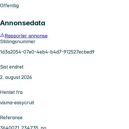
Offentlig
Annonsedata
Rapporter annonse
Stillingsnummer
1d3a2054-07e0-4eb4-b4d7-912527ecbed9
Sist endret
2. august 2026
Hentet fra
visma-easycruit
Referanse
3640071_234735_no