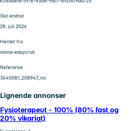
634abe1e-5916-45b8-9acf-dfd3a19aa725
Sist endret
28. juli 2026
Hentet fra
visma-easycruit
Referanse
3640081_208947_no
Lignende annonser
Fysioterapeut - 100% (80% fast og
20% vikariat)