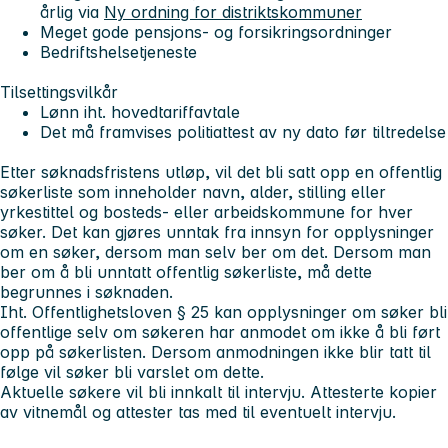
årlig via
Ny ordning for distriktskommuner
Meget gode pensjons- og forsikringsordninger
Bedriftshelsetjeneste
Tilsettingsvilkår
Lønn iht. hovedtariffavtale
Det må framvises politiattest av ny dato før tiltredelse
Etter søknadsfristens utløp, vil det bli satt opp en offentlig
søkerliste som inneholder navn, alder, stilling eller
yrkestittel og bosteds- eller arbeidskommune for hver
søker. Det kan gjøres unntak fra innsyn for opplysninger
om en søker, dersom man selv ber om det. Dersom man
ber om å bli unntatt offentlig søkerliste, må dette
begrunnes i søknaden.
Iht. Offentlighetsloven § 25 kan opplysninger om søker bli
offentlige selv om søkeren har anmodet om ikke å bli ført
opp på søkerlisten. Dersom anmodningen ikke blir tatt til
følge vil søker bli varslet om dette.
Aktuelle søkere vil bli innkalt til intervju. Attesterte kopier
av vitnemål og attester tas med til eventuelt intervju.