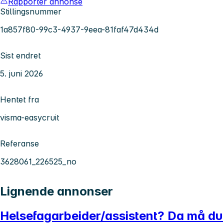
Rapporter annonse
Stillingsnummer
1a857f80-99c3-4937-9eea-81faf47d434d
Sist endret
5. juni 2026
Hentet fra
visma-easycruit
Referanse
3628061_226525_no
Lignende annonser
Helsefagarbeider/assistent? Da må du