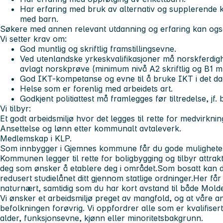
Har erfaring med bruk av alternativ og supplerende 
med barn.
Søkere med annen relevant utdanning og erfaring kan også
Vi setter krav om:
God muntlig og skriftlig framstillingsevne.
Ved utenlandske yrkeskvalifikasjoner må norskferdi
avlagt norskprøve (minimum nivå A2 skriftlig og B1 mu
God IKT-kompetanse og evne til å bruke IKT i det dag
Helse som er forenlig med arbeidets art.
Godkjent politiattest må framlegges før tiltredelse, jf
Vi tilbyr:
Et godt arbeidsmiljø hvor det legges til rette for medvirkning
Ansettelse og lønn etter kommunalt avtaleverk.
Medlemskap i KLP.
Som innbygger i Gjemnes kommune får du gode muligheter 
Kommunen legger til rette for boligbygging og tilbyr attrak
deg som ønsker å etablere deg i området.Som bosatt kan du
redusert studielånet ditt gjennom statlige ordninger.Her får
naturnært, samtidig som du har kort avstand til både Molde
Vi ønsker et arbeidsmiljø preget av mangfold, og at våre an
befolkningen forøvrig. Vi oppfordrer alle som er kvalifisert
alder, funksjonsevne, kjønn eller minoritetsbakgrunn.