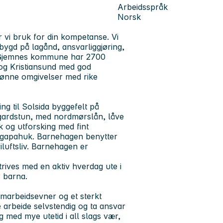
Arbeidsspråk
Norsk
 vi bruk for din kompetanse. Vi
e bygd på lagånd, ansvarliggjøring,
n. Gjemnes kommune har 2700
 og Kristiansund med god
jønne omgivelser med rike
ng til Solsida byggefelt på
 gardstun, med nordmørslån, låve
k og utforsking med fint
 og gapahuk. Barnehagen benytter
luftsliv. Barnehagen er
trives med en aktiv hverdag ute i
r barna.
arbeidsevner og et sterkt
 arbeide selvstendig og ta ansvar
med mye utetid i all slags vær,