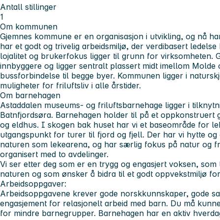
Antall stillinger
1
Om kommunen
Gjemnes kommune er en organisasjon i utvikling, og nå har
har et godt og trivelig arbeidsmiljø, der verdibasert ledels
lojalitet og brukerfokus ligger til grunn for virksomhete
innbyggere og ligger sentralt plassert midt imellom Molde
bussforbindelse til begge byer. Kommunen ligger i natursk
muligheter for friluftsliv i alle årstider.
Om barnehagen
Astaddalen museums- og friluftsbarnehage ligger i tilknytni
Batnfjordsøra. Barnehagen holder til på et oppkonstruert
og eldhus. I skogen bak huset har vi et baseområde for le
utgangspunkt for turer til fjord og fjell. Der har vi hytte
naturen som lekearena, og har særlig fokus på natur og fri
organisert med to avdelinger.
Vi ser etter deg som er en trygg og engasjert voksen, som 
naturen og som ønsker å bidra til et godt oppvekstmiljø fo
Arbeidsoppgaver:
Arbeidsoppgavene krever gode norskkunnskaper, gode sam
engasjement for relasjonelt arbeid med barn. Du må kunne
for mindre barnegrupper. Barnehagen har en aktiv hverdag 