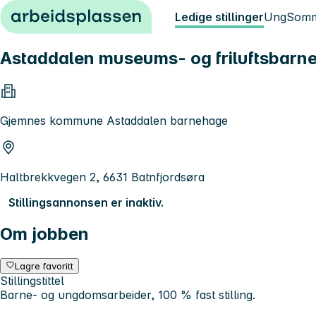
Hopp til innhold
Ledige stillinger
Ung
Somm
Astaddalen museums- og friluftsbarn
Gjemnes kommune Astaddalen barnehage
Haltbrekkvegen 2, 6631 Batnfjordsøra
Stillingsannonsen er inaktiv.
Om jobben
Lagre favoritt
Stillingstittel
Barne- og ungdomsarbeider, 100 % fast stilling.