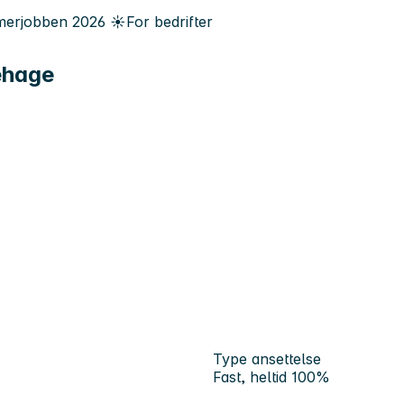
erjobben
2026
☀️
For bedrifter
ehage
Type ansettelse
Fast, heltid 100%