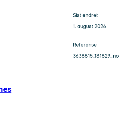
Sist endret
1. august 2026
Referanse
3638815_181829_no
mnes