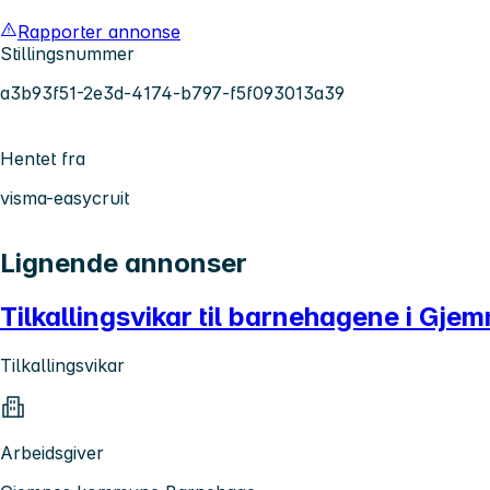
Rapporter annonse
Stillingsnummer
a3b93f51-2e3d-4174-b797-f5f093013a39
Hentet fra
visma-easycruit
Lignende annonser
Tilkallingsvikar til barnehagene i Gje
Tilkallingsvikar
Arbeidsgiver