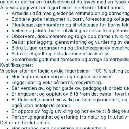
og det er derfor en forutsetning at du trives med en fysisk
Arbeidsoppgaver for fagarbeider innebærer blant annet:
Arbeide i tråd med gjeldende rammeplan og barnehag
Etablere gode relasjoner til barn, foresatte og kollege
Planlegge, gjennomføre og tilrettelegge for barns lek o
Veilede og støtte barn i utvikling av sosial kompetanse
Observere, dokumentere og følge opp barns utvikling 
Delta i planlegging, gjennomføring og vurdering av d
Bidra til god organisering og tilrettelegging av avdel
Bidra til et godt og inkluderende arbeidsmiljø.
Samarbeide godt med foresatte og øvrige samarbeids
Kvalifikasjoner:
Vi søker etter en faglig dyktig fagarbeider i 100 % stilling s
Har fagbrev som barne- og ungdomsarbeider.
Legger særlig vekt på barns medvirkning.
Ser verdien av, og har glede av, pedagogisk arbeid 
Er engasjert og opptatt av å få frem det beste i hvert 
Er fleksibel, samarbeidsvillig og løsningsorientert, 
også uten detaljerte planer.
Er opptatt av faglig utvikling og har evne til å tilegn
Personlig egnethet og erfaring fra natur og friluftsliv
Det er en fordel om du:
Har erfaring med oppfølging av enkeltbarn.