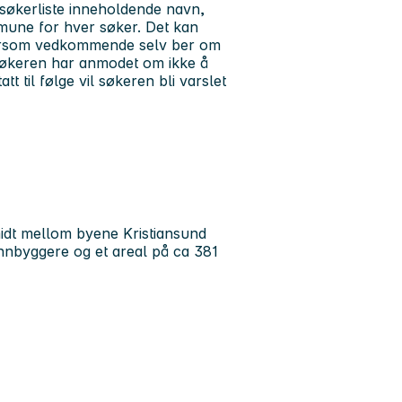
ig søkerliste inneholdende navn,
ommune for hver søker. Det kan
dersom vedkommende selv ber om
 søkeren har anmodet om ikke å
t til følge vil søkeren bli varslet
idt mellom byene Kristiansund
nnbyggere og et areal på ca 381