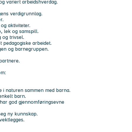
 og variert arbeidshverdag.
ens verdigrunnlag.
r.
g aktiviteter.
, lek og samspill.
og trivsel.
et pedagogiske arbeidet.
ingen og barnegruppen.
partnere.
om:
ute i naturen sammen med barna.
enkelt barn.
og har god gjennomføringsevne
e seg ny kunnskap.
 vektlegges.