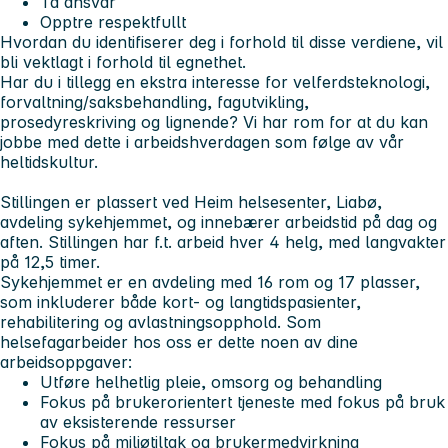
Ta ansvar
Opptre respektfullt
Hvordan du identifiserer deg i forhold til disse verdiene, vil
bli vektlagt i forhold til egnethet.
Har du i tillegg en ekstra interesse for velferdsteknologi,
forvaltning/saksbehandling, fagutvikling,
prosedyreskriving og lignende? Vi har rom for at du kan
jobbe med dette i arbeidshverdagen som følge av vår
heltidskultur.
Stillingen er plassert ved Heim helsesenter, Liabø,
avdeling sykehjemmet, og innebærer arbeidstid på dag og
aften. Stillingen har f.t. arbeid hver 4 helg, med langvakter
på 12,5 timer.
Sykehjemmet er en avdeling med 16 rom og 17 plasser,
som inkluderer både kort- og langtidspasienter,
rehabilitering og avlastningsopphold. Som
helsefagarbeider hos oss er dette noen av dine
arbeidsoppgaver:
Utføre helhetlig pleie, omsorg og behandling
Fokus på brukerorientert tjeneste med fokus på bruk
av eksisterende ressurser
Fokus på miljøtiltak og brukermedvirkning