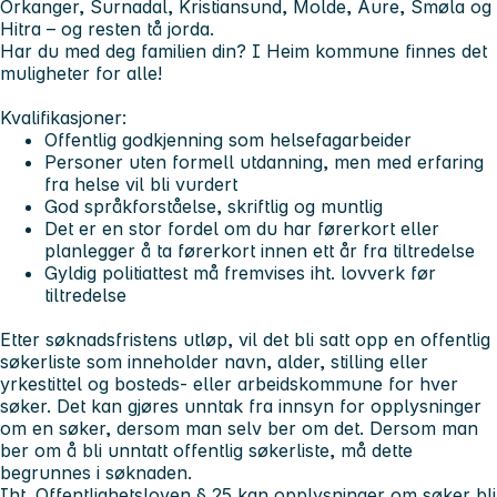
Orkanger, Surnadal, Kristiansund, Molde, Aure, Smøla og
Hitra – og resten tå jorda.
Har du med deg familien din? I Heim kommune finnes det
muligheter for alle!
Kvalifikasjoner:
Offentlig godkjenning som helsefagarbeider
Personer uten formell utdanning, men med erfaring
fra helse vil bli vurdert
God språkforståelse, skriftlig og muntlig
Det er en stor fordel om du har førerkort eller
planlegger å ta førerkort innen ett år fra tiltredelse
Gyldig politiattest må fremvises iht. lovverk før
tiltredelse
Etter søknadsfristens utløp, vil det bli satt opp en offentlig
søkerliste som inneholder navn, alder, stilling eller
yrkestittel og bosteds- eller arbeidskommune for hver
søker. Det kan gjøres unntak fra innsyn for opplysninger
om en søker, dersom man selv ber om det. Dersom man
ber om å bli unntatt offentlig søkerliste, må dette
begrunnes i søknaden.
Iht. Offentlighetsloven § 25 kan opplysninger om søker bli