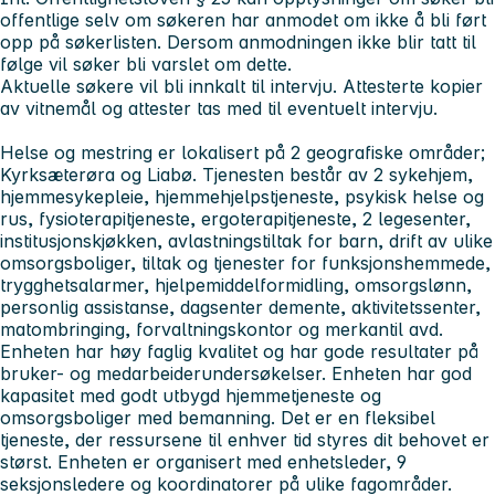
offentlige selv om søkeren har anmodet om ikke å bli ført
opp på søkerlisten. Dersom anmodningen ikke blir tatt til
følge vil søker bli varslet om dette.
Aktuelle søkere vil bli innkalt til intervju. Attesterte kopier
av vitnemål og attester tas med til eventuelt intervju.
Helse og mestring er lokalisert på 2 geografiske områder;
Kyrksæterøra og Liabø. Tjenesten består av 2 sykehjem,
hjemmesykepleie, hjemmehjelpstjeneste, psykisk helse og
rus, fysioterapitjeneste, ergoterapitjeneste, 2 legesenter,
institusjonskjøkken, avlastningstiltak for barn, drift av ulike
omsorgsboliger, tiltak og tjenester for funksjonshemmede,
trygghetsalarmer, hjelpemiddelformidling, omsorgslønn,
personlig assistanse, dagsenter demente, aktivitetssenter,
matombringing, forvaltningskontor og merkantil avd.
Enheten har høy faglig kvalitet og har gode resultater på
bruker- og medarbeiderundersøkelser. Enheten har god
kapasitet med godt utbygd hjemmetjeneste og
omsorgsboliger med bemanning. Det er en fleksibel
tjeneste, der ressursene til enhver tid styres dit behovet er
størst. Enheten er organisert med enhetsleder, 9
seksjonsledere og koordinatorer på ulike fagområder.