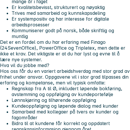
mange år i faget
Er kvalitetsbevisst, strukturert og nøyaktig
Trives med samarbeid og kunnskapsdeling
Er systempositiv og har interesse for digitale
arbeidsprosesser
Kommuniserer godt på norsk, både skriftlig og
muntlig
Det er en fordel om du har erfaring med Finago
(24SevenOffice), PowerOffice og Tripletex, men dette er
ikke et krav. Det viktigste er at du har lyst og evne til å
lære nye systemer.
Hva vil du jobbe med?
Hos oss får du en variert arbeidshverdag med stor grad av
frihet under ansvar. Oppgavene vil i stor grad tilpasses din
erfaring og kompetanse, men vil typisk omfatte:
Regnskap fra A til Ø, inkludert løpende bokføring,
avstemming og oppfølging av kundeportefølje
Lønnskjøring og tilhørende oppfølging
Kundeoppfølging og løpende dialog med kunder
Samarbeid med kollegaer på tvers av kunder og
fagområder
Bidra til at kundene får korrekt og oppdatert
regnskapsinformasjon gjennom året