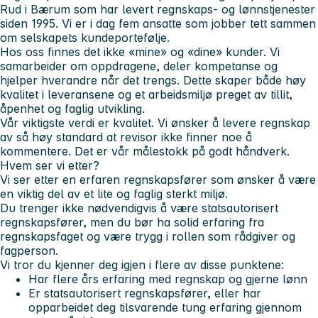
Rud i Bærum som har levert regnskaps- og lønnstjenester
siden 1995. Vi er i dag fem ansatte som jobber tett sammen
om selskapets kundeportefølje.
Hos oss finnes det ikke «mine» og «dine» kunder. Vi
samarbeider om oppdragene, deler kompetanse og
hjelper hverandre når det trengs. Dette skaper både høy
kvalitet i leveransene og et arbeidsmiljø preget av tillit,
åpenhet og faglig utvikling.
Vår viktigste verdi er kvalitet. Vi ønsker å levere regnskap
av så høy standard at revisor ikke finner noe å
kommentere. Det er vår målestokk på godt håndverk.
Hvem ser vi etter?
Vi ser etter en erfaren regnskapsfører som ønsker å være
en viktig del av et lite og faglig sterkt miljø.
Du trenger ikke nødvendigvis å være statsautorisert
regnskapsfører, men du bør ha solid erfaring fra
regnskapsfaget og være trygg i rollen som rådgiver og
fagperson.
Vi tror du kjenner deg igjen i flere av disse punktene:
Har flere års erfaring med regnskap og gjerne lønn
Er statsautorisert regnskapsfører, eller har
opparbeidet deg tilsvarende tung erfaring gjennom