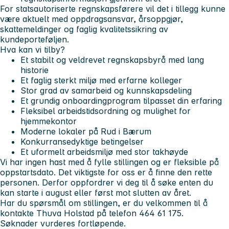
For statsautoriserte regnskapsførere vil det i tillegg kunne
være aktuelt med oppdragsansvar, årsoppgjør,
skattemeldinger og faglig kvalitetssikring av
kundeporteføljen.
Hva kan vi tilby?
Et stabilt og veldrevet regnskapsbyrå med lang
historie
Et faglig sterkt miljø med erfarne kolleger
Stor grad av samarbeid og kunnskapsdeling
Et grundig onboardingprogram tilpasset din erfaring
Fleksibel arbeidstidsordning og mulighet for
hjemmekontor
Moderne lokaler på Rud i Bærum
Konkurransedyktige betingelser
Et uformelt arbeidsmiljø med stor takhøyde
Vi har ingen hast med å fylle stillingen og er fleksible på
oppstartsdato. Det viktigste for oss er å finne den rette
personen. Derfor oppfordrer vi deg til å søke enten du
kan starte i august eller først mot slutten av året.
Har du spørsmål om stillingen, er du velkommen til å
kontakte Thuva Holstad på telefon 464 61 175.
Søknader vurderes fortløpende.