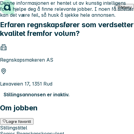
Denne informasjonen er hentet ut av kunstig intelligens
Hopp til innhold
Meny
for å hjelpe deg å finne relevante jobber. I noen få tilfeller
kan det være feil, så husk å sjekke hele annonsen.
Erfaren regnskapsfører som verdsetter
kvalitet fremfor volum?
Regnskapsmakeren AS
Løxaveien 17, 1351 Rud
Stillingsannonsen er inaktiv.
Om jobben
Lagre favoritt
Stillingstittel
Senior Regnskapskonsulent