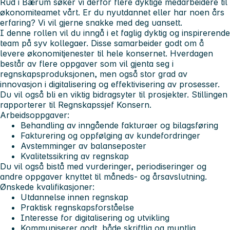
Rud i Bærum søker vi derfor flere dyktige medarbeidere til
økonomiteamet vårt. Er du nyutdannet eller har noen års
erfaring? Vi vil gjerne snakke med deg uansett.
I denne rollen vil du inngå i et faglig dyktig og inspirerende
team på syv kollegaer. Disse samarbeider godt om å
levere økonomitjenester til hele konsernet. Hverdagen
består av flere oppgaver som vil gjenta seg i
regnskapsproduksjonen, men også stor grad av
innovasjon i digitalisering og effektivisering av prosesser.
Du vil også bli en viktig bidragsyter til prosjekter. Stillingen
rapporterer til Regnskapssjef Konsern.
Arbeidsoppgaver:
Behandling av inngående fakturaer og bilagsføring
Fakturering og oppfølging av kundefordringer
Avstemminger av balanseposter
Kvalitetssikring av regnskap
Du vil også bistå med vurderinger, periodiseringer og
andre oppgaver knyttet til måneds- og årsavslutning.
Ønskede kvalifikasjoner:
Utdannelse innen regnskap
Praktisk regnskapsforståelse
Interesse for digitalisering og utvikling
Kommuniserer godt, både skriftlig og muntlig