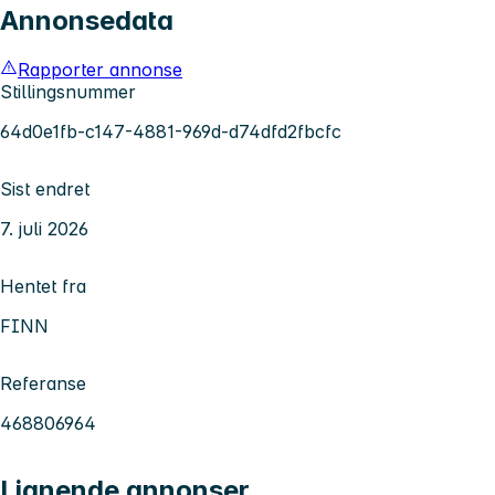
Annonsedata
Rapporter annonse
Stillingsnummer
64d0e1fb-c147-4881-969d-d74dfd2fbcfc
Sist endret
7. juli 2026
Hentet fra
FINN
Referanse
468806964
Lignende annonser