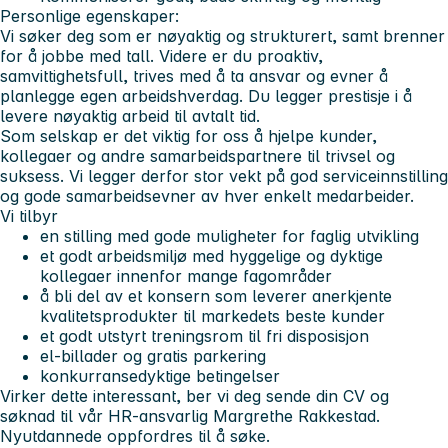
Personlige egenskaper:
Vi søker deg som er nøyaktig og strukturert, samt brenner
for å jobbe med tall. Videre er du proaktiv,
samvittighetsfull, trives med å ta ansvar og evner å
planlegge egen arbeidshverdag. Du legger prestisje i å
levere nøyaktig arbeid til avtalt tid.
Som selskap er det viktig for oss å hjelpe kunder,
kollegaer og andre samarbeidspartnere til trivsel og
suksess. Vi legger derfor stor vekt på god serviceinnstilling
og gode samarbeidsevner av hver enkelt medarbeider.
Vi tilbyr
en stilling med gode muligheter for faglig utvikling
et godt arbeidsmiljø med hyggelige og dyktige
kollegaer innenfor mange fagområder
å bli del av et konsern som leverer anerkjente
kvalitetsprodukter til markedets beste kunder
et godt utstyrt treningsrom til fri disposisjon
el-billader og gratis parkering
konkurransedyktige betingelser
Virker dette interessant, ber vi deg sende din CV og
søknad til vår HR-ansvarlig Margrethe Rakkestad.
Nyutdannede oppfordres til å søke.