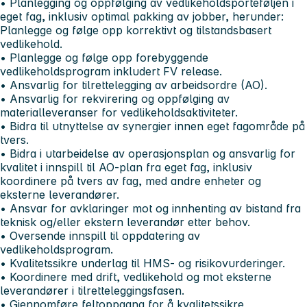
• Planlegging og oppfølging av vedlikeholdsporteføljen i
eget fag, inklusiv optimal pakking av jobber, herunder:
Planlegge og følge opp korrektivt og tilstandsbasert
vedlikehold.
• Planlegge og følge opp forebyggende
vedlikeholdsprogram inkludert FV release.
• Ansvarlig for tilrettelegging av arbeidsordre (AO).
• Ansvarlig for rekvirering og oppfølging av
materialleveranser for vedlikeholdsaktiviteter.
• Bidra til utnyttelse av synergier innen eget fagområde på
tvers.
• Bidra i utarbeidelse av operasjonsplan og ansvarlig for
kvalitet i innspill til AO-plan fra eget fag, inklusiv
koordinere på tvers av fag, med andre enheter og
eksterne leverandører.
• Ansvar for avklaringer mot og innhenting av bistand fra
teknisk og/eller ekstern leverandør etter behov.
• Oversende innspill til oppdatering av
vedlikeholdsprogram.
• Kvalitetssikre underlag til HMS- og risikovurderinger.
• Koordinere med drift, vedlikehold og mot eksterne
leverandører i tilretteleggingsfasen.
• Gjennomføre feltoppgang for å kvalitetssikre