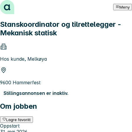
Hopp til innhold
Meny
Stanskoordinator og tilrettelegger -
Mekanisk statisk
Hos kunde, Melkøya
9600 Hammerfest
Stillingsannonsen er inaktiv.
Om jobben
Lagre favoritt
Oppstart
31. mai 2026