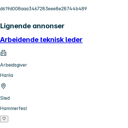
d619d008aaa3467283eee8e28744b489
Lignende annonser
Arbeidende teknisk leder
Arbeidsgiver
Harila
Sted
Hammerfest