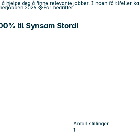
 å hjelpe deg å finne relevante jobber. I noen få tilfeller 
erjobben
2026
☀️
For bedrifter
00% til Synsam Stord!
Antall stillinger
1