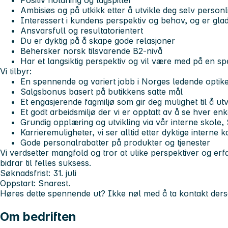
Positiv holdning og lagspiller
Ambisiøs og på utkikk etter å utvikle deg selv personli
Interessert i kundens perspektiv og behov, og er glad 
Ansvarsfull og resultatorientert
Du er dyktig på å skape gode relasjoner
Behersker norsk tilsvarende B2-nivå
Har et langsiktig perspektiv og vil være med på en s
Vi tilbyr:
En spennende og variert jobb i Norges ledende optik
Salgsbonus basert på butikkens satte mål
Et engasjerende fagmiljø som gir deg mulighet til å utv
Et godt arbeidsmiljø der vi er opptatt av å se hver en
Grundig opplæring og utvikling via vår interne skol
Karrieremuligheter, vi ser alltid etter dyktige interne 
Gode personalrabatter på produkter og tjenester
Vi verdsetter mangfold og tror at ulike perspektiver og erf
bidrar til felles suksess.
Søknadsfrist:
31. juli
Oppstart:
Snarest.
Høres dette spennende ut? Ikke nøl med å ta kontakt ders
Om bedriften