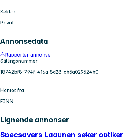
Sektor
Privat
Annonsedata
Rapporter annonse
Stillingsnummer
18742bf8-794f-416a-8d28-cb5a029524b0
Hentet fra
FINN
Lignende annonser
Specsavers Lagunen søker optiker