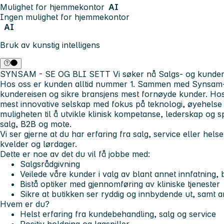
Mulighet for hjemmekontor
AI
Ingen mulighet for hjemmekontor
AI
Bruk av kunstig intelligens
SYNSAM - SE OG BLI SETT
Vi søker nå Salgs- og kunde
Hos oss er kunden alltid nummer 1. Sammen med Synsam-te
kundereisen og sikre bransjens mest fornøyde kunder. Hos 
mest innovative selskap med fokus på teknologi, øyehelse
muligheten til å utvikle klinisk kompetanse, lederskap og s
salg, B2B og mote.
Vi ser gjerne at du har erfaring fra salg, service eller he
kvelder og lørdager.
Dette er noe av det du vil få jobbe med:
Salgsrådgivning
Veilede våre kunder i valg av blant annet innfatning, b
Bistå optiker med gjennomføring av kliniske tjenester
Sikre at butikken ser ryddig og innbydende ut, samt a
Hvem er du?
Helst erfaring fra kundebehandling, salg og service