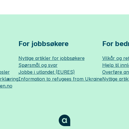
For jobbsøkere
For bedr
Nyttige artikler for jobbsøkere
Vilkår og ret
Spørsmål og svar
Hjelp til inn
sler
Jobbe i utlandet (EURES)
Overføre a
erklæring
Information to refugees from Ukraine
Nyttige artik
sen.no