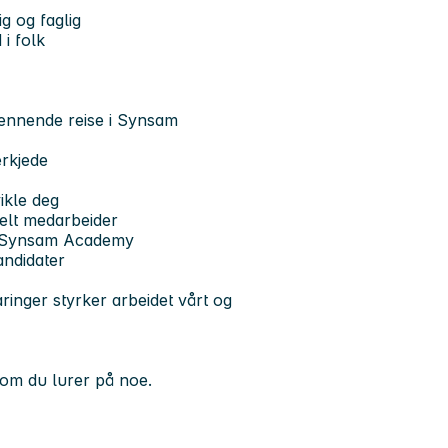
g og faglig
i folk
pennende reise i Synsam
erkjede
ikle deg
kelt medarbeider
e, Synsam Academy
kandidater
aringer styrker arbeidet vårt og
om du lurer på noe.