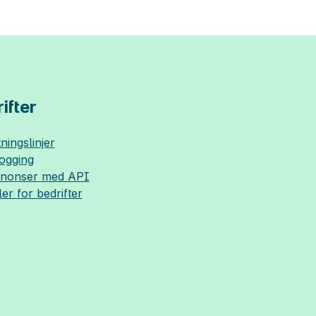
ifter
ningslinjer
logging
nnonser med API
ler for bedrifter