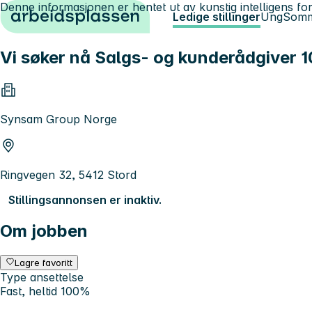
Denne informasjonen er hentet ut av kunstig intelligens for
Hopp til innhold
Ledige stillinger
Ung
Somm
Vi søker nå Salgs- og kunderådgiver 1
Synsam Group Norge
Ringvegen 32, 5412 Stord
Stillingsannonsen er inaktiv.
Om jobben
Lagre favoritt
Type ansettelse
Fast, heltid 100%