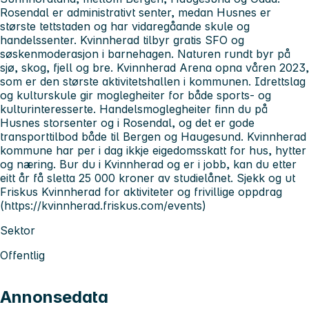
Rosendal er administrativt senter, medan Husnes er
største tettstaden og har vidaregåande skule og
handelssenter. Kvinnherad tilbyr gratis SFO og
søskenmoderasjon i barnehagen. Naturen rundt byr på
sjø, skog, fjell og bre. Kvinnherad Arena opna våren 2023,
som er den største aktivitetshallen i kommunen. Idrettslag
og kulturskule gir moglegheiter for både sports- og
kulturinteresserte. Handelsmoglegheiter finn du på
Husnes storsenter og i Rosendal, og det er gode
transporttilbod både til Bergen og Haugesund. Kvinnherad
kommune har per i dag ikkje eigedomsskatt for hus, hytter
og næring. Bur du i Kvinnherad og er i jobb, kan du etter
eitt år få sletta 25 000 kroner av studielånet. Sjekk og ut
Friskus Kvinnherad for aktiviteter og frivillige oppdrag
(https://kvinnherad.friskus.com/events)
Sektor
Offentlig
Annonsedata