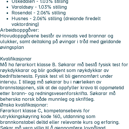
Uskedalen - 1.03% stilling
Varaldsøy - 1.03% stilling
Rosendal - 2.06% stilling
Husnes - 2.06% stilling (dreiande firedelt
vaktordning)
Arbeidsoppgåver:
Hovudoppgåvene består av innsats ved brannar og
ulukker, samt deltaking på øvingar i tråd med gjeldande
øvingsplan
Kvalifikasjonar
Må ha førarkort klasse B. Søkarar må bestå fysisk test for
røykdykkarar og blir godkjent som røykdykkar av
bedriftstenesta. Fysisk test vil bli gjennomført under
intervju. I tillegg må søkarar bu i nærleiken av
brannstasjonen, slik at dei oppfyller krava til oppmøtetid
etter brann- og redningsvesenforskrifta. Søkarar må
beherska norsk både munnleg og skriftleg.
Ønska kvalifikasjonar:
Førarkort klasse C, kompetansebevis for
utrykkingskøyring kode 160, utdanning som
brannkonstabel deltid eller relevante kurs og erfaring.
Søkar må vera villig til å gjennomføre lovpålagd