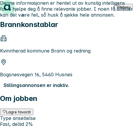
Denne informasjonen er hentet ut av kunstig intelligens
Hopp til innhold
Meny
for å hjelpe deg å finne relevante jobber. I noen få tilfeller
kan det være feil, så husk å sjekke hele annonsen.
Brannkonstablar
Kvinnherad kommune Brann og redning
Bogsnesvegen 16, 5460 Husnes
Stillingsannonsen er inaktiv.
Om jobben
Lagre favoritt
Type ansettelse
Fast, deltid 2%