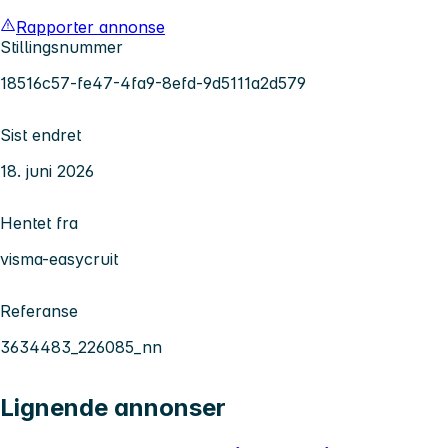
Rapporter annonse
Stillingsnummer
18516c57-fe47-4fa9-8efd-9d5111a2d579
Sist endret
18. juni 2026
Hentet fra
visma-easycruit
Referanse
3634483_226085_nn
Lignende annonser