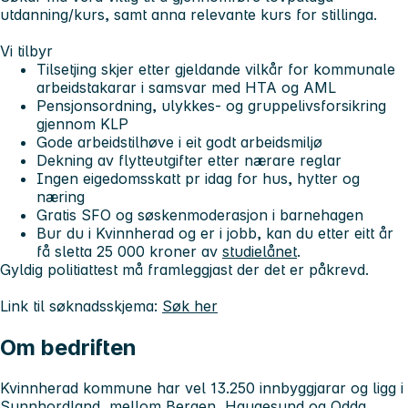
utdanning/kurs, samt anna relevante kurs for stillinga.
Vi tilbyr
Tilsetjing skjer etter gjeldande vilkår for kommunale
arbeidstakarar i samsvar med HTA og AML
Pensjonsordning, ulykkes- og gruppelivsforsikring
gjennom KLP
Gode arbeidstilhøve i eit godt arbeidsmiljø
Dekning av flytteutgifter etter nærare reglar
Ingen eigedomsskatt pr idag for hus, hytter og
næring
Gratis SFO og søskenmoderasjon i barnehagen
Bur du i Kvinnherad og er i jobb, kan du etter eitt år
få sletta 25 000 kroner av
studielånet
.
Gyldig politiattest må framleggjast der det er påkrevd.
Link til søknadsskjema:
Søk her
Om bedriften
Kvinnherad kommune har vel 13.250 innbyggjarar og ligg i
Sunnhordland, mellom Bergen, Haugesund og Odda.