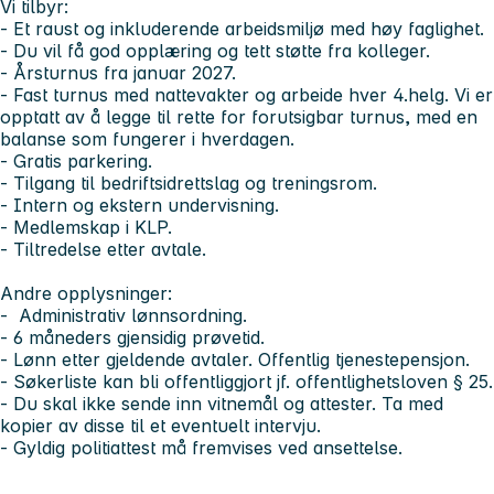
Vi tilbyr:
- Et raust og inkluderende arbeidsmiljø med høy faglighet.
- Du vil få god opplæring og tett støtte fra kolleger.
- Årsturnus fra januar 2027.
- Fast turnus med nattevakter og arbeide hver 4.helg. Vi er
opptatt av å legge til rette for forutsigbar turnus, med en
balanse som fungerer i hverdagen.
- Gratis parkering.
- Tilgang til bedriftsidrettslag og treningsrom.
- Intern og ekstern undervisning.
- Medlemskap i KLP.
- Tiltredelse etter avtale.
Andre opplysninger:
- Administrativ lønnsordning.
- 6 måneders gjensidig prøvetid.
- Lønn etter gjeldende avtaler. Offentlig tjenestepensjon.
- Søkerliste kan bli offentliggjort jf. offentlighetsloven § 25.
- Du skal ikke sende inn vitnemål og attester. Ta med
kopier av disse til et eventuelt intervju.
- Gyldig politiattest må fremvises ved ansettelse.