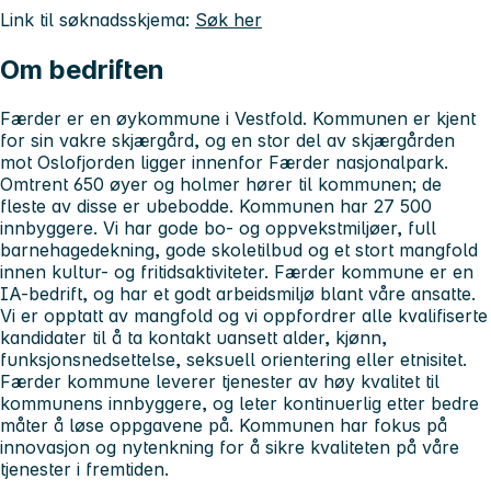
Link til søknadsskjema:
Søk her
Om bedriften
Færder er en øykommune i Vestfold. Kommunen er kjent
for sin vakre skjærgård, og en stor del av skjærgården
mot Oslofjorden ligger innenfor Færder nasjonalpark.
Omtrent 650 øyer og holmer hører til kommunen; de
fleste av disse er ubebodde. Kommunen har 27 500
innbyggere. Vi har gode bo- og oppvekstmiljøer, full
barnehagedekning, gode skoletilbud og et stort mangfold
innen kultur- og fritidsaktiviteter. Færder kommune er en
IA-bedrift, og har et godt arbeidsmiljø blant våre ansatte.
Vi er opptatt av mangfold og vi oppfordrer alle kvalifiserte
kandidater til å ta kontakt uansett alder, kjønn,
funksjonsnedsettelse, seksuell orientering eller etnisitet.
Færder kommune leverer tjenester av høy kvalitet til
kommunens innbyggere, og leter kontinuerlig etter bedre
måter å løse oppgavene på. Kommunen har fokus på
innovasjon og nytenkning for å sikre kvaliteten på våre
tjenester i fremtiden.