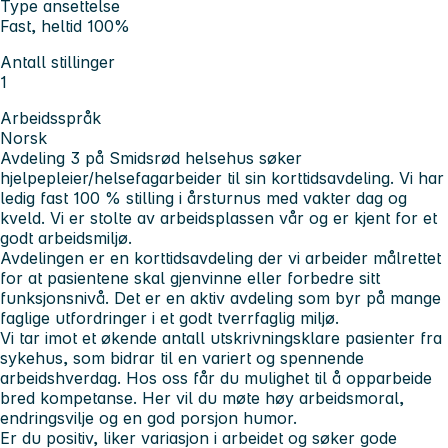
Type ansettelse
Fast, heltid 100%
Antall stillinger
1
Arbeidsspråk
Norsk
Avdeling 3 på Smidsrød helsehus søker
hjelpepleier/helsefagarbeider til sin korttidsavdeling. Vi har
ledig fast 100 % stilling i årsturnus med vakter dag og
kveld. Vi er stolte av arbeidsplassen vår og er kjent for et
godt arbeidsmiljø.
Avdelingen er en korttidsavdeling der vi arbeider målrettet
for at pasientene skal gjenvinne eller forbedre sitt
funksjonsnivå. Det er en aktiv avdeling som byr på mange
faglige utfordringer i et godt tverrfaglig miljø.
Vi tar imot et økende antall utskrivningsklare pasienter fra
sykehus, som bidrar til en variert og spennende
arbeidshverdag. Hos oss får du mulighet til å opparbeide
bred kompetanse. Her vil du møte høy arbeidsmoral,
endringsvilje og en god porsjon humor.
Er du positiv, liker variasjon i arbeidet og søker gode