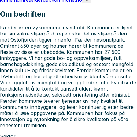
Om bedriften
Færder er en øykommune i Vestfold. Kommunen er kjent
for sin vakre skjærgård, og en stor del av skjærgården
mot Oslofjorden ligger innenfor Færder nasjonalpark.
Omtrent 650 øyer og holmer hører til kommunen; de
fleste av disse er ubebodde. Kommunen har 27 500
innbyggere. Vi har gode bo- og oppvekstmiljøer, full
barnehagedekning, gode skoletilbud og et stort mangfold
innen kultur- og fritidsaktiviteter. Færder kommune er en
IA-bedrift, og har et godt arbeidsmiljø blant våre ansatte.
Vi er opptatt av mangfold og vi oppfordrer alle kvalifiserte
kandidater til å ta kontakt uansett alder, kjønn,
funksjonsnedsettelse, seksuell orientering eller etnisitet.
Færder kommune leverer tjenester av høy kvalitet til
kommunens innbyggere, og leter kontinuerlig etter bedre
måter å løse oppgavene på. Kommunen har fokus på
innovasjon og nytenkning for å sikre kvaliteten på våre
tjenester i fremtiden.
Sektor