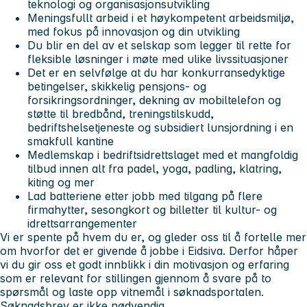
teknologi og organisasjonsutvikling
Meningsfullt arbeid i et høykompetent arbeidsmiljø,
med fokus på innovasjon og din utvikling
Du blir en del av et selskap som legger til rette for
fleksible løsninger i møte med ulike livssituasjoner
Det er en selvfølge at du har konkurransedyktige
betingelser, skikkelig pensjons- og
forsikringsordninger, dekning av mobiltelefon og
støtte til bredbånd, treningstilskudd,
bedriftshelsetjeneste og subsidiert lunsjordning i en
smakfull kantine
Medlemskap i bedriftsidrettslaget med et mangfoldig
tilbud innen alt fra padel, yoga, padling, klatring,
kiting og mer
Lad batteriene etter jobb med tilgang på flere
firmahytter, sesongkort og billetter til kultur- og
idrettsarrangementer
Vi er spente på hvem du er, og gleder oss til å fortelle mer
om hvorfor det er givende å jobbe i Eidsiva. Derfor håper
vi du gir oss et godt innblikk i din motivasjon og erfaring
som er relevant for stillingen gjennom å svare på to
spørsmål og laste opp vitnemål i søknadsportalen.
Søknadsbrev er ikke nødvendig.