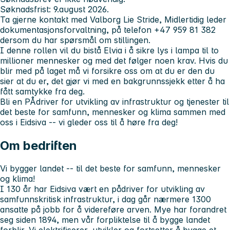
Søknadsfrist: 9.august 2026.
Ta gjerne kontakt med Valborg Lie Stride, Midlertidig leder
dokumentasjonsforvaltning, på telefon +47 959 81 382
dersom du har spørsmål om stillingen.
I denne rollen vil du bistå Elvia i å sikre lys i lampa til to
millioner mennesker og med det følger noen krav. Hvis du
blir med på laget må vi forsikre oss om at du er den du
sier at du er, det gjør vi med en bakgrunnssjekk etter å ha
fått samtykke fra deg.
Bli en PÅdriver for utvikling av infrastruktur og tjenester til
det beste for samfunn, mennesker og klima sammen med
oss i Eidsiva -- vi gleder oss til å høre fra deg!
Om bedriften
Vi bygger landet -- til det beste for samfunn, mennesker
og klima!
I 130 år har Eidsiva vært en pådriver for utvikling av
samfunnskritisk infrastruktur, i dag går nærmere 1300
ansatte på jobb for å videreføre arven. Mye har forandret
seg siden 1894, men vår forpliktelse til å bygge landet