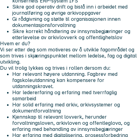
konsernets ERP-system IFS
Sikre god operativ drift og bistå inn i arbeidet med
journalføring og øvrige arkivoppgaver
Gi rådgivning og støtte til organisasjonen innen
dokumentasjonsforvaltning
Sikre korrekt håndtering av innsynsbegjæringer og
etterlevelse av arkivlovverk og offentlighetslov
Hvem er du?
Vi ser etter deg som motiveres av å utvikle fagområdet og
som trives i skjæringspunktet mellom ledelse, fag og digital
utvikling.
Du vil trolig lykkes og trives i rollen dersom du:
Har relevant høyere utdanning. Fagbrev med
fagskoleutdanning kan kompensere for
utdanningskravet.
Har ledererfaring og erfaring med tverrfaglig
samarbeid
Har solid erfaring med arkiv, arkivsystemer og
dokumentforvaltning
Kjennskap til relevant lovverk, herunder
forvaltningsloven, arkivloven og offentleglova, og
erfaring med behandling av innsynsbegjæringer
Har erfaring med digitalisering, prosessforbedring