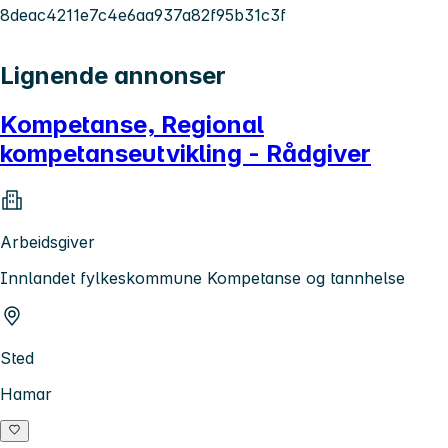
8deac4211e7c4e6aa937a82f95b31c3f
Lignende annonser
Kompetanse, Regional
kompetanseutvikling - Rådgiver
Arbeidsgiver
Innlandet fylkeskommune Kompetanse og tannhelse
Sted
Hamar