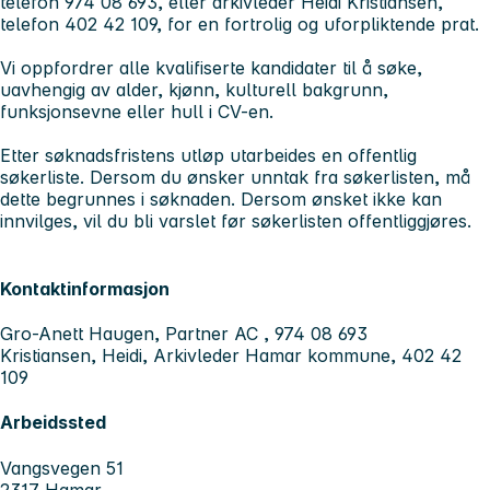
telefon 974 08 693, eller arkivleder Heidi Kristiansen,
telefon 402 42 109, for en fortrolig og uforpliktende prat.
Vi oppfordrer alle kvalifiserte kandidater til å søke,
uavhengig av alder, kjønn, kulturell bakgrunn,
funksjonsevne eller hull i CV-en.
Etter søknadsfristens utløp utarbeides en offentlig
søkerliste. Dersom du ønsker unntak fra søkerlisten, må
dette begrunnes i søknaden. Dersom ønsket ikke kan
innvilges, vil du bli varslet før søkerlisten offentliggjøres.
Kontaktinformasjon
Gro-Anett Haugen, Partner AC , 974 08 693
Kristiansen, Heidi, Arkivleder Hamar kommune, 402 42
109
Arbeidssted
Vangsvegen 51
2317 Hamar