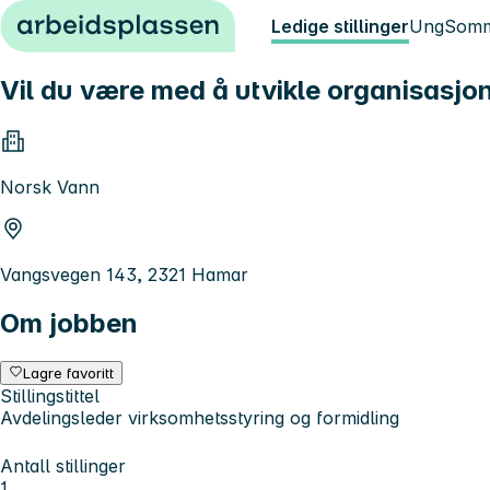
Hopp til innhold
Ledige stillinger
Ung
Somm
Vil du være med å utvikle organisasj
Norsk Vann
Vangsvegen 143, 2321 Hamar
Om jobben
Lagre favoritt
Stillingstittel
Avdelingsleder virksomhetsstyring og formidling
Antall stillinger
1