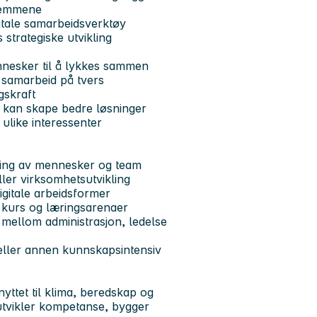
dlemmene
gitale samarbeidsverktøy
 strategiske utvikling
nnesker til å lykkes sammen
g samarbeid på tvers
gskraft
y kan skape bedre løsninger
ulike interessenter
kling av mennesker og team
ller virksomhetsutvikling
gitale arbeidsformer
, kurs og læringsarenaer
t mellom administrasjon, ledelse
 eller annen kunnskapsintensiv
yttet til klima, beredskap og
tvikler kompetanse, bygger