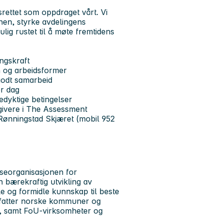
srettet som oppdraget vårt. Vi
nen, styrke avdelingens
lig rustet til å møte fremtidens
ingskraft
n og arbeidsformer
godt samarbeid
er dag
edyktige betingelser
givere i The Assessment
Rønningstad Skjæret (mobil 952
seorganisasjonen for
n bærekraftig utvikling av
e og formidle kunnskap til beste
atter norske kommuner og
a, samt FoU-virksomheter og