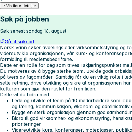
Vis flere detaljer
Søk på jobben
Søk senest søndag 16. august
Gå til søknad
Norsk Vann søker
avdelingsleder virksomhetsstyring og fo
videreutvikle organisasjonen, vår kurs- og konferansepor
formidling til medlemsbedriftene.
Dette er en rolle for deg som trives i skjæringspunktet me
Du motiveres av å bygge sterke team, utvikle gode arbeid
på tvers av fagområder. Samtidig får du en viktig rolle i le
sette retning, drive utvikling og sikre at organisasjonen h
kulturen som gjør den rustet for fremtiden.
Dette vil du bidra med
Lede og utvikle et team på 10 medarbeidere som job
og læring, kommunikasjon, økonomi og administrativ s
Bygge en sterk organisasjon gjennom god samhandli
Bidra til god virksomhet- og økonomistyring, hensikt
prioriteringer
Videreutvikle kurs, konferanser, møteplasser, publikas