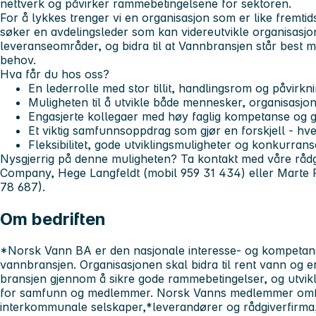
nettverk og påvirker rammebetingelsene for sektoren.
For å lykkes trenger vi en organisasjon som er like fremtid
søker en avdelingsleder som kan videreutvikle organisasjo
leveranseområder, og bidra til at Vannbransjen står best mu
behov.
Hva får du hos oss?
En lederrolle med stor tillit, handlingsrom og påvirkn
Muligheten til å utvikle både mennesker, organisasjo
Engasjerte kollegaer med høy faglig kompetanse og 
Et viktig samfunnsoppdrag som gjør en forskjell - hv
Fleksibilitet, gode utviklingsmuligheter og konkurrans
Nysgjerrig på denne muligheten? Ta kontakt med våre råd
Company, Hege Langfeldt (mobil 959 31 434) eller Marte 
78 687).
Om bedriften
*Norsk Vann BA er den nasjonale interesse- og kompetan
vannbransjen. Organisasjonen skal bidra til rent vann og e
bransjen gjennom å sikre gode rammebetingelser, og utvikl
for samfunn og medlemmer. Norsk Vanns medlemmer omf
interkommunale selskaper,*leverandører og rådgiverfirm