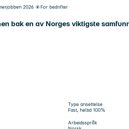
erjobben
2026
☀️
For bedrifter
onen bak en av Norges viktigste samfu
Type ansettelse
Fast, heltid 100%
Arbeidsspråk
Norsk