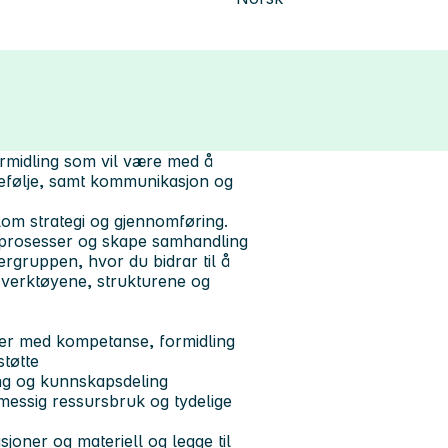
rmidling
som vil være med å
tefølje, samt kommunikasjon og
llom strategi og gjennomføring.
sprosesser og skape samhandling
dergruppen, hvor du bidrar til å
ar verktøyene, strukturene og
ber med kompetanse, formidling
tøtte
ng og kunnskapsdeling
smessig ressursbruk og tydelige
joner og materiell og legge til