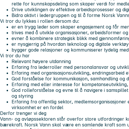
rette for kunnskapsdeling som skaper verdi for me
Drive utviklingen av effektive arbeidsprosesser og di
Bidra aktivt i ledergruppen og til å forme Norsk Vanns
Vi tror du lykkes i rollen dersom du:
er en trygg leder som skaper engasjement og får me
trives med å utvikle organisasjoner, arbeidsformer o
evner å kombinere strategisk blikk med gjennomførin
er nysgjerrig på hvordan teknologi og digitale verktø
bygger gode relasjoner og kommuniserer tydelig med 
Vi tror du har
Relevant høyere utdanning
Erfaring fra lederroller med personalansvar og utvi
Erfaring med organisasjonsutvikling, endringsarbeid e
God forståelse for kommunikasjon, samhandling og di
Erfaring med eller interesse for kompetanseutvikling
God rolleforståelse og evne til å navigere i samspille
og styring
Erfaring fra offentlig sektor, medlemsorganisasjoner
virksomhet er en fordel
Derfor trenger vi deg
Vann- og avløpssektoren står overfor store utfordringer kn
bærekraft. Norsk Vann skal være en samlende kraft som u