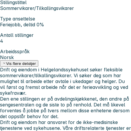
Stillingstittel
Sommervikarer/Tilkallingsvikarer
Type ansettelse
Feriejobb, deltid 0%
Antall stillinger
4
Arbeidsspråk
Norsk
Vis flere detaljer
Drift og eiendom i Helgelandssykehuset søker fleksible
sommervikarer/tilkallingsvikarer. Vi søker deg som har
mulighet til arbeide etter avtale i ukedager og helger. Du
vil først og fremst arbeide når det er ferieavvikling og ved
sykefravær.
Den ene stillingen er på avdelingskjøkkenet, den andre på
sengesentralen og de siste to på renhold. Det må likevel
forventes å jobbe på tvers mellom disse enhetene dersom
det oppstår behov for det.
Drift og eiendom har ansvaret for de ikke-medisinske
tjenestene ved sykehusene. Våre driftsrelaterte tjenester er