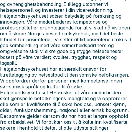
og avhengighetsbehandling. I tillegg utdanner vi
helsepersonell og investerer i din videreutdanning.
Helgelandssykehuset satser betydelig på forskning og
innovasjon. Våre medarbeideres kompetanse og
profesjonalitet er grunnleggende for at vi skal nå visjonen
om å skape Norges beste lokalsykehus, med det beste
tilbudet for pasientene. Vi setter alltid pasientene i fokus. I
god samhandling med våre samarbeidspartnere og
omgivelsene skal vi sikre gode og trygge helsetjenester
basert på våre verdier; kvalitet, trygghet, respekt og
lagspill.
Helgelandssykehuset har et særskilt ansvar for
tilrettelegging av helsetilbud til den samiske befolkningen.
Vi oppfordrer derfor personer med kompetanse innen
sør-samisk språk og kultur til å søke.
Helgelandssykehuset HF ønsker at våre medarbeidere
skal gjenspeile befolkningens mangfold og vi oppfordrer
alle som er kvalifiserte til å søke hos oss, uansett kjønn,
alder, funksjonshemming, nasjonal eller etnisk bakgrunn.
Det samme gjelder dersom du har hatt et lengre opphold
fra arbeidslivet. Vi forplikter oss til å kalle inn kvalifiserte
søkere i henhold til dette, til alle utlyste stillinger.