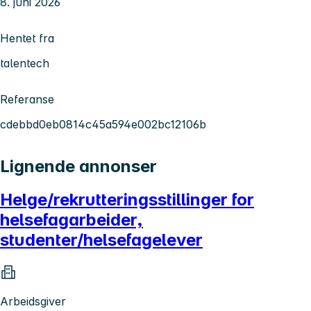
8. juni 2026
Hentet fra
talentech
Referanse
cdebbd0eb0814c45a594e002bc12106b
Lignende annonser
Helge/rekrutteringsstillinger for
helsefagarbeider,
studenter/helsefagelever
Arbeidsgiver