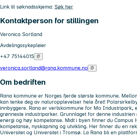
Link til søknadsskjema:
Søk her
Kontaktperson for stillingen
Veronica Sortland
Avdelingssykepleier
+47 75144015
veronica.sortland@rana.kommune.no
Om bedriften
Rana kommune er Norges fjerde største kommune. Mellom fj
kan tenke deg av naturopplevelser hele året! Polarsirkel
innbyggere. Rana er vertskommune for Mo Industripark, en
grønneste industriparker. Grunnlaget for denne industrien 
energi og høy kompetanse. Midt i byen finner du Campus 
kompetanse, nyskapning og utvikling. Her finner du en rekk
Universitet og Universitet i Tromsø. La Rana bli en plattform