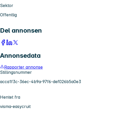
Sektor
Offentlig
Del annonsen
Annonsedata
Rapporter annonse
Stillingsnummer
acca1f3c-36ec-4b9a-97f6-def026b5a0e3
Hentet fra
visma-easycruit