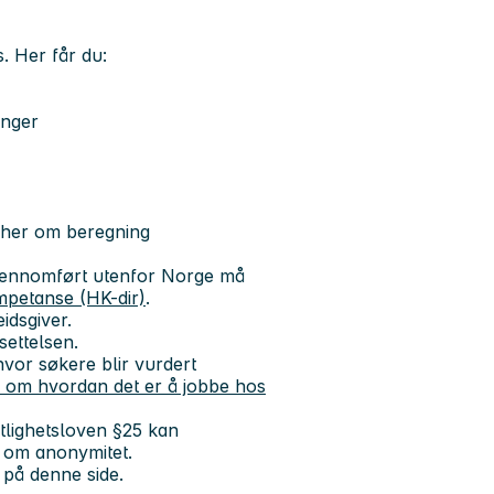
. Her får du:
inger
 her om beregning
 gjennomført utenfor Norge må
mpetanse (HK-dir)
.
idsgiver.
settelsen.
vor søkere blir vurdert
 om hvordan det er å jobbe hos
tlighetsloven §25 kan
r om anonymitet.
 på denne side.