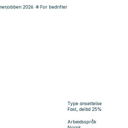
erjobben
2026
☀️
For bedrifter
Type ansettelse
Fast, deltid 25%
Arbeidsspråk
Norsk