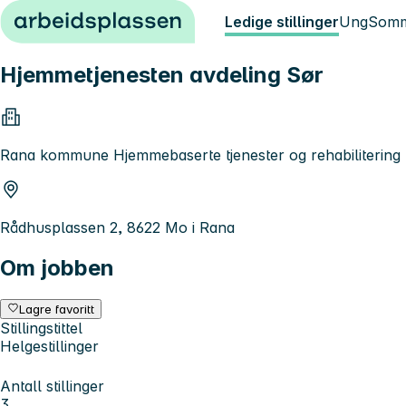
Hopp til innhold
Ledige stillinger
Ung
Somm
Hjemmetjenesten avdeling Sør
Rana kommune Hjemmebaserte tjenester og rehabilitering
Rådhusplassen 2, 8622 Mo i Rana
Om jobben
Lagre favoritt
Stillingstittel
Helgestillinger
Antall stillinger
3