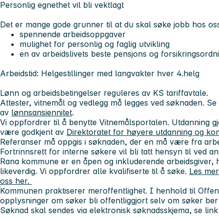
Personlig egnethet vil bli vektlagt
Det er mange gode grunner til at du skal søke jobb hos oss
spennende arbeidsoppgaver
mulighet for personlig og faglig utvikling
en av arbeidslivets beste pensjons og forsikringsordn
Arbeidstid: Helgestillinger med langvakter hver 4.helg
Lønn og arbeidsbetingelser reguleres av KS tariffavtale.
Attester, vitnemål og vedlegg må legges ved søknaden. Se
av
lønnsansiennitet
.
Vi oppfordrer til å benytte Vitnemålsportalen. Utdanning
være godkjent av
Direktoratet for høyere utdanning og ko
Referanser må oppgis i søknaden, der en må være fra arbe
Fortrinnsrett for interne søkere vil bli tatt hensyn til ved an
Rana kommune er en åpen og inkluderende arbeidsgiver, h
likeverdig. Vi oppfordrer alle kvalifiserte til å søke.
Les mer
oss her.
Kommunen praktiserer meroffentlighet. I henhold til Offen
opplysninger om søker bli offentliggjort selv om søker be
Søknad skal sendes via elektronisk søknadsskjema, se link