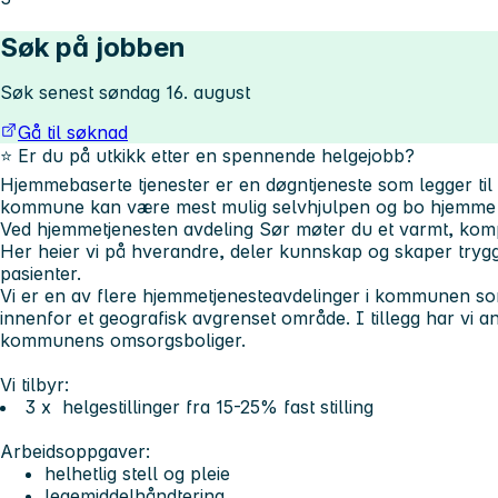
Søk på jobben
Søk senest søndag 16. august
Gå til søknad
⭐
Er du på utkikk etter en spennende helgejobb?
Hjemmebaserte tjenester er en døgntjeneste som legger til 
kommune kan være mest mulig selvhjulpen og bo hjemme 
Ved
hjemmetjenesten avdeling Sør
møter du et varmt, komp
Her heier vi på hverandre, deler kunnskap og skaper tryg
pasienter.
Vi er en av flere hjemmetjenesteavdelinger i kommunen so
innenfor et geografisk avgrenset område. I tillegg har vi 
kommunens omsorgsboliger.
Vi tilbyr:
3 x helgestillinger fra 15-25% fast stilling
Arbeidsoppgaver:
helhetlig stell og pleie
legemiddelhåndtering