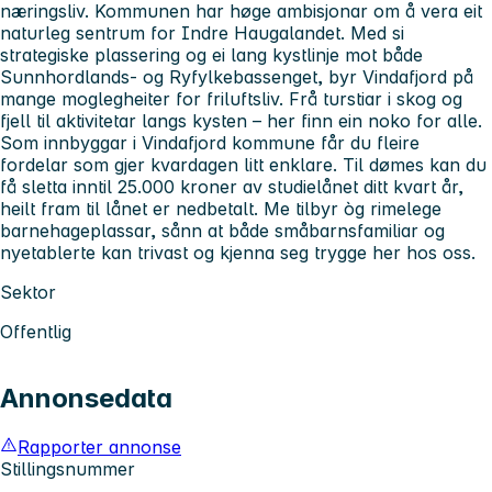
næringsliv. Kommunen har høge ambisjonar om å vera eit
naturleg sentrum for Indre Haugalandet. Med si
strategiske plassering og ei lang kystlinje mot både
Sunnhordlands- og Ryfylkebassenget, byr Vindafjord på
mange moglegheiter for friluftsliv. Frå turstiar i skog og
fjell til aktivitetar langs kysten – her finn ein noko for alle.
Som innbyggar i Vindafjord kommune får du fleire
fordelar som gjer kvardagen litt enklare. Til dømes kan du
få sletta inntil 25.000 kroner av studielånet ditt kvart år,
heilt fram til lånet er nedbetalt. Me tilbyr òg rimelege
barnehageplassar, sånn at både småbarnsfamiliar og
nyetablerte kan trivast og kjenna seg trygge her hos oss.
Sektor
Offentlig
Annonsedata
Rapporter annonse
Stillingsnummer