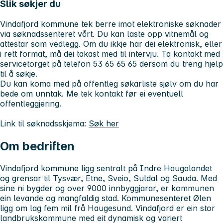
Slik søkjer du
Vindafjord kommune tek berre imot elektroniske søknader
via søknadssenteret vårt. Du kan laste opp vitnemål og
attestar som vedlegg. Om du ikkje har dei elektronisk, eller
i rett format, må dei takast med til intervju. Ta kontakt med
servicetorget på telefon 53 65 65 65 dersom du treng hjelp
til å søkje.
Du kan koma med på offentleg søkarliste sjølv om du har
bede om unntak. Me tek kontakt før ei eventuell
offentleggjering.
Link til søknadsskjema:
Søk her
Om bedriften
Vindafjord kommune ligg sentralt på Indre Haugalandet
og grensar til Tysvær, Etne, Sveio, Suldal og Sauda. Med
sine ni bygder og over 9000 innbyggjarar, er kommunen
ein levande og mangfaldig stad. Kommunesenteret Ølen
ligg om lag fem mil frå Haugesund. Vindafjord er ein stor
landbrukskommune med eit dynamisk og variert