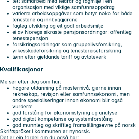
tett samarbeid med leiarar og fagmiljø i ein
organisasjon med viktige samfunnsoppdrag
varierte arbeidsoppgåver som betyr noko for både
tenestene og innbyggjarane
fagleg utvikling og eit godt arbeidsmiljø
ei av Noregs sikraste pensjonsordningar: offentleg
tenestepensjon
forsikringsordningar som gruppelivsforsikring,
yrkesskadeforsikring og tenestereiseforsikring
lønn etter gjeldande tariff og avtaleverk
Kvalifikasjonar
Me ser etter deg som har:
høgare utdanning på masternivå, gjerne innan
rekneskap, revisjon eller samfunnsøkonomi, men
andre spesialiseringar innan økonomi blir også
vurderte
god forståing for økonomistyring og analyse
god digital kompetanse og systemforståing
god munnleg og skriftleg framstillingsevne på norsk
Skriftspråket i kommunen er nynorsk.
Det er ein fordel om du også har: