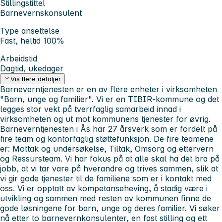
Stillingstittel
Barnevernskonsulent
Type ansettelse
Fast, heltid 100%
Arbeidstid
Dagtid, ukedager
Vis flere detaljer
Barneverntjenesten er en av flere enheter i virksomheten
"Barn, unge og familier". Vi er en TIBIR-kommune og det
legges stor vekt på tverrfaglig samarbeid innad i
virksomheten og ut mot kommunens tjenester for øvrig.
Barneverntjenesten i Ås har 27 årsverk som er fordelt på
fire team og kontorfaglig støttefunksjon. De fire teamene
er: Mottak og undersøkelse, Tiltak, Omsorg og ettervern
og Ressursteam. Vi har fokus på at alle skal ha det bra på
jobb, at vi tar vare på hverandre og trives sammen, slik at
vi gir gode tjenester til de familiene som er i kontakt med
oss. Vi er opptatt av kompetanseheving, å stadig være i
utvikling og sammen med resten av kommunen finne de
gode løsningene for barn, unge og deres familier. Vi søker
nå etter to barnevernkonsulenter, en fast stilling og ett