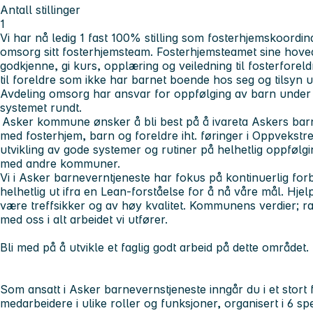
Antall stillinger
1
Vi har nå ledig 1 fast 100% stilling som fosterhjemskoordina
omsorg sitt fosterhjemsteam. Fosterhjemsteamet sine hove
godkjenne, gi kurs, opplæring og veiledning til fosterforel
til foreldre som ikke har barnet boende hos seg og tilsyn
Avdeling omsorg har ansvar for oppfølging av barn unde
systemet rundt.
Asker kommune ønsker å bli best på å ivareta Askers barn o
med fosterhjem, barn og foreldre iht. føringer i Oppvekstre
utvikling av gode systemer og rutiner på helhetlig oppfølgi
med andre kommuner.
Vi i Asker barneverntjeneste har fokus på kontinuerlig forb
helhetlig ut ifra en Lean-forståelse for å nå våre mål. Hjelp
være treffsikker og av høy kvalitet. Kommunens verdier; 
med oss i alt arbeidet vi utfører.
Bli med på å utvikle et faglig godt arbeid på dette området.
Som ansatt i Asker barnevernstjeneste inngår du i et stort 
medarbeidere i ulike roller og funksjoner, organisert i 6 sp