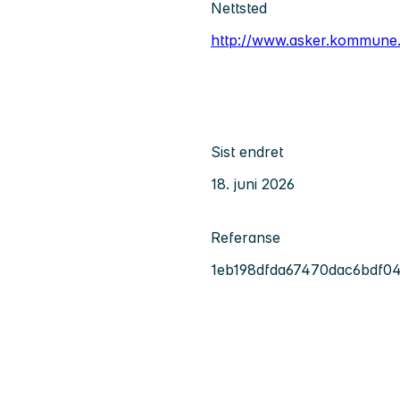
Nettsted
http://www.asker.kommune
Sist endret
18. juni 2026
Referanse
1eb198dfda67470dac6bdf0