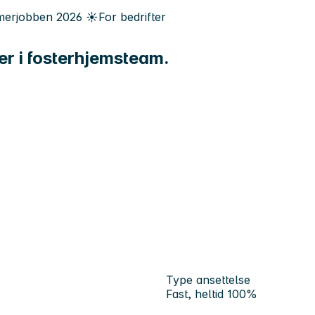
erjobben
2026
☀️
For bedrifter
er i fosterhjemsteam.
Type ansettelse
Fast, heltid 100%