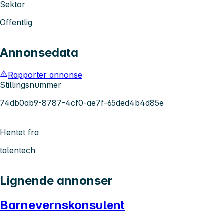
Sektor
Offentlig
Annonsedata
Rapporter annonse
Stillingsnummer
74db0ab9-8787-4cf0-ae7f-65ded4b4d85e
Hentet fra
talentech
Lignende annonser
Barnevernskonsulent