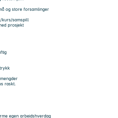
små og store forsamlinger
 /kurs/samspill
med prosjekt
ftig
trykk
dsmengder
us raskt.
forme egen arbeidshverdag