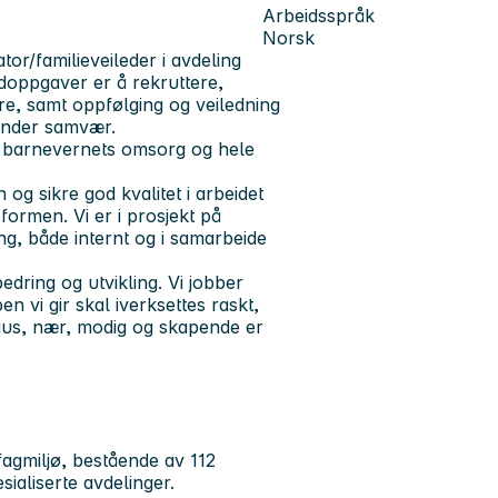
Arbeidsspråk
Norsk
tor/familieveileder i avdeling
doppgaver er å rekruttere,
dre, samt oppfølging og veiledning
 under samvær.
r barnevernets omsorg og hele
g sikre god kvalitet i arbeidet
formen. Vi er i prosjekt på
ng, både internt og i samarbeide
edring og utvikling. Vi jobber
en vi gir skal iverksettes raskt,
raus, nær, modig og skapende er
fagmiljø, bestående av 112
esialiserte avdelinger.