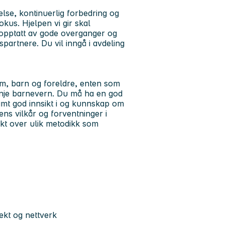
else, kontinuerlig forbedring og
kus. Hjelpen vi gir skal
er opptatt av gode overganger og
partnere. Du vil inngå i avdeling
em, barn og foreldre, enten som
. linje barnevern. Du må ha en god
mt god innsikt i og kunnskap om
ns vilkår og forventninger i
ikt over ulik metodikk som
ekt og nettverk