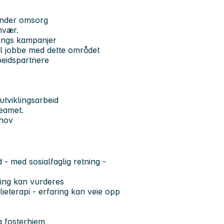
under omsorg
mvær.
rings kampanjer
kal jobbe med dette området
beidspartnere
utviklingsarbeid
eamet.
ehov
- med sosialfaglig retning -
ning kan vurderes
ieterapi - erfaring kan veie opp
g fosterhjem