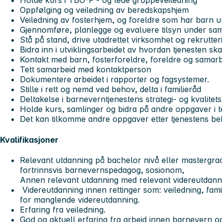
Holde kurs i TBO-F - og lede gruppeveiledning
Oppfølging og veiledning av beredskapshjem
Veiledning av fosterhjem, og foreldre som har barn 
Gjennomføre, planlegge og evaluere tilsyn under sa
Stå på stand, drive utadrettet virksomhet og rekrutte
Bidra inn i utviklingsarbeidet av hvordan tjenesten s
Kontakt med barn, fosterforeldre, foreldre og samar
Tett samarbeid med kontaktperson
Dokumentere arbeidet i rapporter og fagsystemer.
Stille i rett og nemd ved behov, delta i familieråd
Deltakelse i barneverntjenestens strategi- og kvalitets
Holde kurs, samlinger og bidra på andre oppgaver i t
Det kan tilkomme andre oppgaver etter tjenestens b
Kvalifikasjoner
Relevant utdanning på bachelor nivå eller mastergrad 
fortrinnsvis barnevernspedagog, sosionom,
Annen relevant utdanning med relevant videreutdan
Videreutdanning innen rettinger som: veiledning, famil
for manglende videreutdanning.
Erfaring fra veiledning.
God og aktuell erfaring fra arbeid innen barnevern o