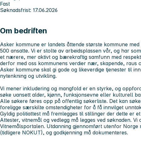
Fast
Søknadsfrist: 17.06.2026
Om bedriften
Asker kommune er landets åttende største kommune med 
500 ansatte. Vi er stolte av arbeidsplassen vår, og har so
et nærere, mer aktivt og bærekraftig samfunn med respekt,
derfor med oss kommunens verdier
nær, skapende, raus
Asker kommune skal gi gode og likeverdige tjenester til in
nytenkning og utvikling.
Vi mener inkludering og mangfold er en styrke, og oppfordre
søke uansett alder, kjønn, funksjonsevne eller kulturell b
Alle søkere føres opp på offentlig søkerliste. Det kan sø
foreligge særskilte omstendigheter for å få innvilget unnta
Gyldig politiattest må fremlegges til stillinger der dette er et
Attester, vitnemål og vedlegg må legges ved søknaden. Vi o
Vitnemålsportalen. Utdanning gjennomført utenfor Norge 
(tidligere NOKUT), og godkjenning må dokumenteres.