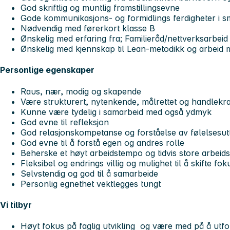
God skriftlig og muntlig framstillingsevne
Gode kommunikasjons- og formidlings ferdigheter i 
Nødvendig med førerkort klasse B
Ønskelig med erfaring fra; Familieråd/nettverksarbeid
Ønskelig med kjennskap til Lean-metodikk og arbeid 
Personlige egenskaper
Raus, nær, modig og skapende
Være strukturert, nytenkende, målrettet og handlekra
Kunne være tydelig i samarbeid med også ydmyk
God evne til refleksjon
God relasjonskompetanse og forståelse av følelsesut
God evne til å forstå egen og andres rolle
Beherske et høyt arbeidstempo og tidvis store arbei
Fleksibel og endrings villig og mulighet til å skifte fok
Selvstendig og god til å samarbeide
Personlig egnethet vektlegges tungt
Vi tilbyr
Høyt fokus på faglig utvikling og være med på å ut