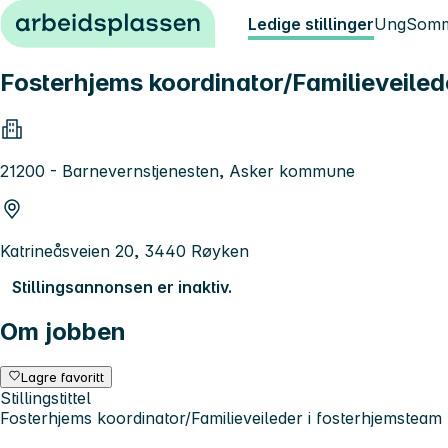
Hopp til innhold
Ledige stillinger
Ung
Somm
Fosterhjems koordinator/Familieveiled
21200 - Barnevernstjenesten, Asker kommune
Katrineåsveien 20, 3440 Røyken
Stillingsannonsen er inaktiv.
Om jobben
Lagre favoritt
Stillingstittel
Fosterhjems koordinator/Familieveileder i fosterhjemsteam