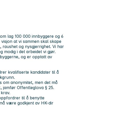
om lag 100 000 innbyggere og 6
m visjon at vi sammen skal skape
 raushet og nysgjerrighet. Vi har
og
modig
i det arbeidet vi gjør.
nbyggerne, og er opptatt av
r kvalifiserte kandidater til å
akgrunn.
kes om anonymitet, men det må
k, jamfør Offentleglova § 25.
 krav.
ppfordrer til å benytte
må være godkjent av HK-dir