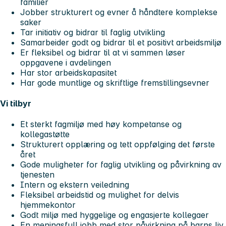
familier
Jobber strukturert og evner å håndtere komplekse
saker
Tar initiativ og bidrar til faglig utvikling
Samarbeider godt og bidrar til et positivt arbeidsmiljø
Er fleksibel og bidrar til at vi sammen løser
oppgavene i avdelingen
Har stor arbeidskapasitet
Har gode muntlige og skriftlige fremstillingsevner
Vi tilbyr
Et sterkt fagmiljø med høy kompetanse og
kollegastøtte
Strukturert opplæring og tett oppfølging det første
året
Gode muligheter for faglig utvikling og påvirkning av
tjenesten
Intern og ekstern veiledning
Fleksibel arbeidstid og mulighet for delvis
hjemmekontor
Godt miljø med hyggelige og engasjerte kollegaer
En meningsfull jobb med stor påvirkning på barns liv