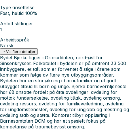
Type ansettelse
Fast, heltid 100%
Antall stillinger
1
Arbeidsspråk
Norsk
Vis flere detaljer
Bydel Bjerke ligger i Groruddalen, nord-øst for
Sinsenkrysset. Folketallet i bydelen er på omtrent 33 500
innbyggere, et tall som er forventet å stige i årene som
kommer som følge av flere nye utbyggingsområder.
Bydelen har en stor økning i barnefamilier og et godt
utbygget tilbud til barn og unge. Bjerke barneverntjeneste
har 68 ansatte fordelt på åtte avdelinger; avdeling for
mottak /undersøkelse, avdeling tiltak, avdeling omsorg,
avdeling ressurs, avdeling for familieveiledning, avdeling
for ungdomstjenester, avdeling for ungjobb og mestring og
avdeling stab og støtte. Kontoret tilbyr opplæring i
Barnesamtalen DCM og har et spesielt fokus på
kompetanse på traumebevisst omsorg.