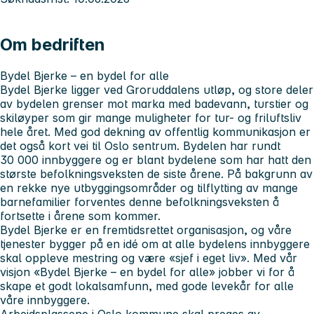
Om bedriften
Bydel Bjerke – en bydel for alle
Bydel Bjerke ligger ved Groruddalens utløp, og store deler
av bydelen grenser mot marka med badevann, turstier og
skiløyper som gir mange muligheter for tur- og friluftsliv
hele året. Med god dekning av offentlig kommunikasjon er
det også kort vei til Oslo sentrum. Bydelen har rundt
30 000 innbyggere og er blant bydelene som har hatt den
største befolkningsveksten de siste årene. På bakgrunn av
en rekke nye utbyggingsområder og tilflytting av mange
barnefamilier forventes denne befolkningsveksten å
fortsette i årene som kommer.
Bydel Bjerke er en fremtidsrettet organisasjon, og våre
tjenester bygger på en idé om at alle bydelens innbyggere
skal oppleve mestring og være «sjef i eget liv». Med vår
visjon «Bydel Bjerke – en bydel for alle» jobber vi for å
skape et godt lokalsamfunn, med gode levekår for alle
våre innbyggere.
Arbeidsplassene i Oslo kommune skal preges av