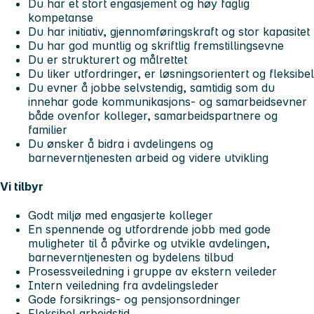
Du har et stort engasjement og høy faglig
kompetanse
Du har initiativ, gjennomføringskraft og stor kapasitet
Du har god muntlig og skriftlig fremstillingsevne
Du er strukturert og målrettet
Du liker utfordringer, er løsningsorientert og fleksibel
Du evner å jobbe selvstendig, samtidig som du
innehar gode kommunikasjons- og samarbeidsevner
både ovenfor kolleger, samarbeidspartnere og
familier
Du ønsker å bidra i avdelingens og
barneverntjenesten arbeid og videre utvikling
Vi tilbyr
Godt miljø med engasjerte kolleger
En spennende og utfordrende jobb med gode
muligheter til å påvirke og utvikle avdelingen,
barneverntjenesten og bydelens tilbud
Prosessveiledning i gruppe av ekstern veileder
Intern veiledning fra avdelingsleder
Gode forsikrings- og pensjonsordninger
Fleksibel arbeidstid