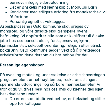
barnevernfaglig videreutdanning
Det er ønskelig med kjennskap til Modulus Barn
Kandidater med tidligere erfaring fra mottaksarbeid vil
få fortrinn
Personlig egnethet vektlegges.
Arbeidsplassene i Oslo kommune skal preges av
mangfold, og våre ansatte skal gjenspeile byens
befolkning. Vi oppfordrer alle som er kvalifisert til å søke
jobb hos oss uansett alder, funksjonsevne, kjønn,
kjønnsidentitet, seksuell orientering, religion eller etnisk
bakgrunn. Oslo kommune legger vekt på å tilrettelegge
arbeidsforholdene dersom du har behov for det.
Personlige egenskaper
På avdeling mottak og undersøkelse er arbeidshverdagen
preget av blant annet høyt tempo, raske omstillinger,
spennende utfordringer og sårbare menneskemøter. Vi
tror at du vil trives best hos oss hvis du kjenner deg igjen i
beskrivelsene under:
Du er en som bistår ved behov, er fleksibel og stiller
opp for kollegaer