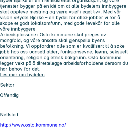
Bydel Bjerke er en fremtidsrettet organisasjon, og våre
tjenester bygger på en idé om at alle bydelens innbyggere
skal oppleve mestring og være «sjef i eget liv». Med vår
visjon «Bydel Bjerke – en bydel for alle» jobber vi for å
skape et godt lokalsamfunn, med gode levekår for alle
våre innbyggere.
Arbeidsplassene i Oslo kommune skal preges av
mangfold, og våre ansatte skal gjenspeile byens
befolkning. Vi oppfordrer alle som er kvalifisert til å søke
jobb hos oss uansett alder, funksjonsevne, kjønn, seksuell
orientering, religion og etnisk bakgrunn. Oslo kommune
legger vekt på å tilrettelegge arbeidsforholdene dersom du
har behov for det.
Les mer om bydelen
Sektor
Offentlig
Nettsted
http://www.oslo.kommune.no/