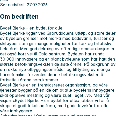
Søknadsfrist: 27.07.2026
Om bedriften
Bydel Bjerke – en bydel for alle
Bydel Bjerke ligger ved Groruddalens utløp, og store deler
av bydelen grenser mot marka med badevann, turstier og
skiløyper som gir mange muligheter for tur- og friluftsliv
hele året. Med god dekning av offentlig kommunikasjon er
det også kort vei til Oslo sentrum. Bydelen har rundt
30 000 innbyggere og er blant bydelene som har hatt den
største befolkningsveksten de siste årene. På bakgrunn av
en rekke nye utbyggingsområder og tilflytting av mange
barnefamilier forventes denne befolkningsveksten å
fortsette i årene som kommer.
Bydel Bjerke er en fremtidsrettet organisasjon, og våre
tjenester bygger på en idé om at alle bydelens innbyggere
skal oppleve mestring og være «sjef i eget liv». Med vår
visjon «Bydel Bjerke – en bydel for alle» jobber vi for å
skape et godt lokalsamfunn, med gode levekår for alle
våre innbyggere.
Arbeidsplassene i Oslo kommune skal preges av