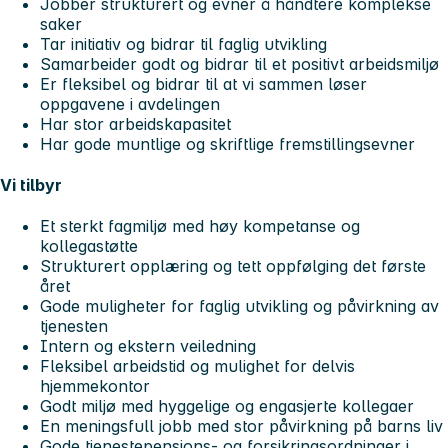
Jobber strukturert og evner å håndtere komplekse
saker
Tar initiativ og bidrar til faglig utvikling
Samarbeider godt og bidrar til et positivt arbeidsmiljø
Er fleksibel og bidrar til at vi sammen løser
oppgavene i avdelingen
Har stor arbeidskapasitet
Har gode muntlige og skriftlige fremstillingsevner
Vi tilbyr
Et sterkt fagmiljø med høy kompetanse og
kollegastøtte
Strukturert opplæring og tett oppfølging det første
året
Gode muligheter for faglig utvikling og påvirkning av
tjenesten
Intern og ekstern veiledning
Fleksibel arbeidstid og mulighet for delvis
hjemmekontor
Godt miljø med hyggelige og engasjerte kollegaer
En meningsfull jobb med stor påvirkning på barns liv
Gode tjenestepensjons- og forsikringsordninger i