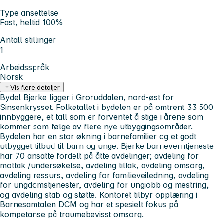
Type ansettelse
Fast, heltid 100%
Antall stillinger
1
Arbeidsspråk
Norsk
Vis flere detaljer
Bydel Bjerke ligger i Groruddalen, nord-øst for
Sinsenkrysset. Folketallet i bydelen er på omtrent 33 500
innbyggere, et tall som er forventet å stige i årene som
kommer som følge av flere nye utbyggingsområder.
Bydelen har en stor økning i barnefamilier og et godt
utbygget tilbud til barn og unge. Bjerke barneverntjeneste
har 70 ansatte fordelt på åtte avdelinger; avdeling for
mottak /undersøkelse, avdeling tiltak, avdeling omsorg,
avdeling ressurs, avdeling for familieveiledning, avdeling
for ungdomstjenester, avdeling for ungjobb og mestring,
og avdeling stab og støtte. Kontoret tilbyr opplæring i
Barnesamtalen DCM og har et spesielt fokus på
kompetanse på traumebevisst omsorg.