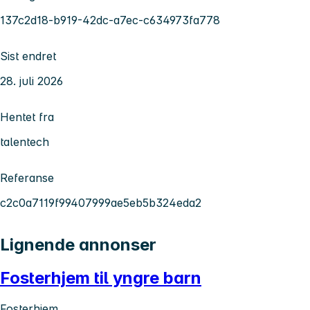
137c2d18-b919-42dc-a7ec-c634973fa778
Sist endret
28. juli 2026
Hentet fra
talentech
Referanse
c2c0a7119f99407999ae5eb5b324eda2
Lignende annonser
Fosterhjem til yngre barn
Fosterhjem