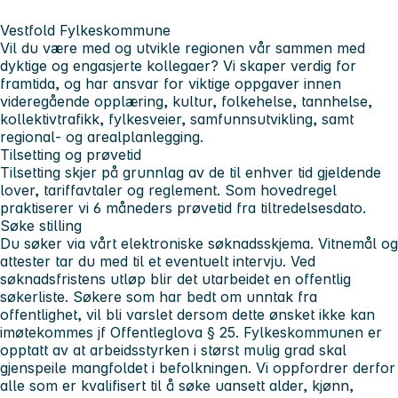
Vestfold Fylkeskommune
Vil du være med og utvikle regionen vår sammen med
dyktige og engasjerte kollegaer? Vi skaper verdig for
framtida, og har ansvar for viktige oppgaver innen
videregående opplæring, kultur, folkehelse, tannhelse,
kollektivtrafikk, fylkesveier, samfunnsutvikling, samt
regional- og arealplanlegging.
Tilsetting og prøvetid
Tilsetting skjer på grunnlag av de til enhver tid gjeldende
lover, tariffavtaler og reglement. Som hovedregel
praktiserer vi 6 måneders prøvetid fra tiltredelsesdato.
Søke stilling
Du søker via vårt elektroniske søknadsskjema. Vitnemål og
attester tar du med til et eventuelt intervju. Ved
søknadsfristens utløp blir det utarbeidet en offentlig
søkerliste. Søkere som har bedt om unntak fra
offentlighet, vil bli varslet dersom dette ønsket ikke kan
imøtekommes jf Offentleglova § 25. Fylkeskommunen er
opptatt av at arbeidsstyrken i størst mulig grad skal
gjenspeile mangfoldet i befolkningen. Vi oppfordrer derfor
alle som er kvalifisert til å søke uansett alder, kjønn,