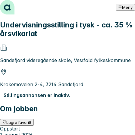
Hopp til innhold
Meny
Undervisningsstilling i tysk - ca. 35 %
årsvikariat
Sandefjord videregående skole, Vestfold fylkeskommune
Krokemoveien 2-4, 3214 Sandefjord
Stillingsannonsen er inaktiv.
Om jobben
Lagre favoritt
Oppstart
1. august 2026