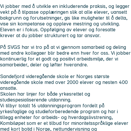
Vi jobber med å utvikle en inkluderende praksis, og legger
vekt på å tilpasse opplæringen slik at alle elever, uansett
bakgrunn og forutsetninger, gis like muligheter til å delta,
vise sin kompetanse og oppleve mestring og utvikling.
Eleven er i fokus. Oppfølging av elever og foresatte
krever at du jobber strukturert og tar ansvar.
På SVGS har vi tro på at vi gjennom samarbeid og deling
med andre kollegaer blir bedre enn hver for oss. Vi jobber
kontinuerlig for et godt og positivt arbeidsmiljø, der vi
samarbeider, deler og løfter hverandre.
Sandefjord videregående skole er Norges største
videregående skole med over 2000 elever og nesten 400
ansatte.
Skolen har linjer for både yrkesrettet og
studiespesialiserende utdanning.
Vi tilbyr totalt 16 utdanningsprogram fordelt på
yrkesfaglige og studieforberedende program og har i
tillegg enheter for arbeids- og hverdagslivstrening,
Kombiløpet som er et tilbud for minoritetsspråklige elever
med kort botid i Norge, nettundervisning og