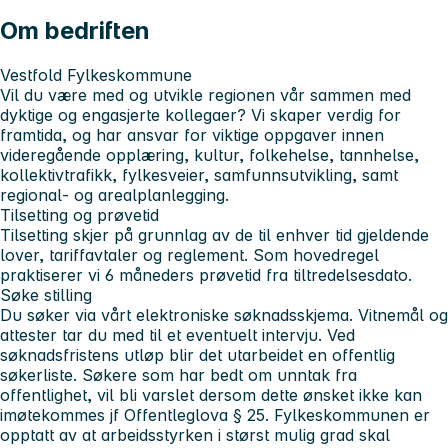
Om bedriften
Vestfold Fylkeskommune
Vil du være med og utvikle regionen vår sammen med
dyktige og engasjerte kollegaer? Vi skaper verdig for
framtida, og har ansvar for viktige oppgaver innen
videregående opplæring, kultur, folkehelse, tannhelse,
kollektivtrafikk, fylkesveier, samfunnsutvikling, samt
regional- og arealplanlegging.
Tilsetting og prøvetid
Tilsetting skjer på grunnlag av de til enhver tid gjeldende
lover, tariffavtaler og reglement. Som hovedregel
praktiserer vi 6 måneders prøvetid fra tiltredelsesdato.
Søke stilling
Du søker via vårt elektroniske søknadsskjema. Vitnemål og
attester tar du med til et eventuelt intervju. Ved
søknadsfristens utløp blir det utarbeidet en offentlig
søkerliste. Søkere som har bedt om unntak fra
offentlighet, vil bli varslet dersom dette ønsket ikke kan
imøtekommes jf Offentleglova § 25. Fylkeskommunen er
opptatt av at arbeidsstyrken i størst mulig grad skal