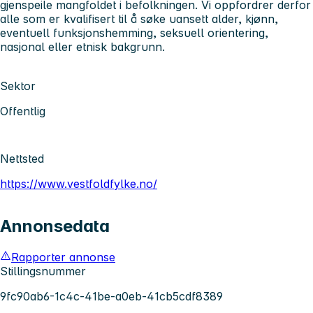
gjenspeile mangfoldet i befolkningen. Vi oppfordrer derfor
alle som er kvalifisert til å søke uansett alder, kjønn,
eventuell funksjonshemming, seksuell orientering,
nasjonal eller etnisk bakgrunn.
Sektor
Offentlig
Nettsted
https://www.vestfoldfylke.no/
Annonsedata
Rapporter annonse
Stillingsnummer
9fc90ab6-1c4c-41be-a0eb-41cb5cdf8389