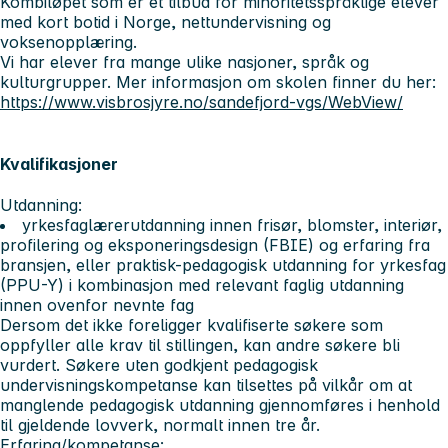
Kombiløpet som er et tilbud for minoritetsspråklige elever
med kort botid i Norge, nettundervisning og
voksenopplæring.
Vi har elever fra mange ulike nasjoner, språk og
kulturgrupper. Mer informasjon om skolen finner du her:
https://www.visbrosjyre.no/sandefjord-vgs/WebView/
Kvalifikasjoner
Utdanning:
yrkesfaglærerutdanning innen frisør, blomster, interiør,
profilering og eksponeringsdesign (FBIE) og erfaring fra
bransjen, eller praktisk-pedagogisk utdanning for yrkesfag
(PPU-Y) i kombinasjon med relevant faglig utdanning
innen ovenfor nevnte fag
Dersom det ikke foreligger kvalifiserte søkere som
oppfyller alle krav til stillingen, kan andre søkere bli
vurdert. Søkere uten godkjent pedagogisk
undervisningskompetanse kan tilsettes på vilkår om at
manglende pedagogisk utdanning gjennomføres i henhold
til gjeldende lovverk, normalt innen tre år.
Erfaring/kompetanse: