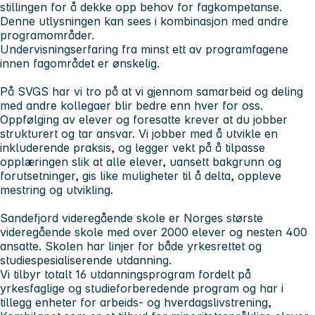
stillingen for å dekke opp behov for fagkompetanse.
Denne utlysningen kan sees i kombinasjon med andre
programområder.
Undervisningserfaring fra minst ett av programfagene
innen fagområdet er ønskelig.
På SVGS har vi tro på at vi gjennom samarbeid og deling
med andre kollegaer blir bedre enn hver for oss.
Oppfølging av elever og foresatte krever at du jobber
strukturert og tar ansvar. Vi jobber med å utvikle en
inkluderende praksis, og legger vekt på å tilpasse
opplæringen slik at alle elever, uansett bakgrunn og
forutsetninger, gis like muligheter til å delta, oppleve
mestring og utvikling.
Sandefjord videregående skole er Norges største
videregående skole med over 2000 elever og nesten 400
ansatte. Skolen har linjer for både yrkesrettet og
studiespesialiserende utdanning.
Vi tilbyr totalt 16 utdanningsprogram fordelt på
yrkesfaglige og studieforberedende program og har i
tillegg enheter for arbeids- og hverdagslivstrening,