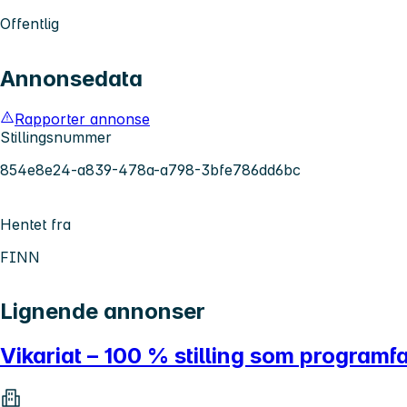
Offentlig
Annonsedata
Rapporter annonse
Stillingsnummer
854e8e24-a839-478a-a798-3bfe786dd6bc
Hentet fra
FINN
Lignende annonser
Vikariat – 100 % stilling som programf