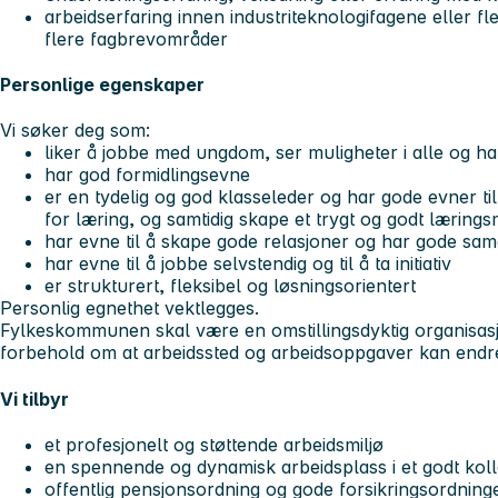
arbeidserfaring innen industriteknologifagene eller fle
flere fagbrevområder
Personlige egenskaper
Vi søker deg som:
liker å jobbe med ungdom, ser muligheter i alle og ha
har god formidlingsevne
er en tydelig og god klasseleder og har gode evner ti
for læring, og samtidig skape et trygt og godt læringsm
har evne til å skape gode relasjoner og har gode sa
har evne til å jobbe selvstendig og til å ta initiativ
er strukturert, fleksibel og løsningsorientert
Personlig egnethet vektlegges.
Fylkeskommunen skal være en omstillingsdyktig organisasj
forbehold om at arbeidssted og arbeidsoppgaver kan endr
Vi tilbyr
et profesjonelt og støttende arbeidsmiljø
en spennende og dynamisk arbeidsplass i et godt kolle
offentlig pensjonsordning og gode forsikringsordning