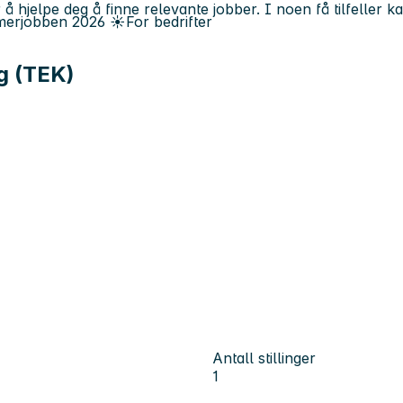
 å hjelpe deg å finne relevante jobber. I noen få tilfeller 
erjobben
2026
☀️
For bedrifter
ag (TEK)
Antall stillinger
1