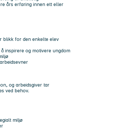
re års erfaring innen ett eller
r blikk for den enkelte elev
l å inspirere og motivere ungdom
iljø
marbeidsevner
on, og arbeidsgiver tar
es ved behov.
gialt miljø
er