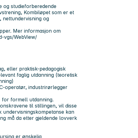
ige og studieforberedende
ivstrening, Kombiløpet som er et
e, nettundervisning og
rupper. Mer informasjon om
ord-vgs/WebView/
g, eller praktisk-pedagogisk
evant faglig utdanning (teoretisk
nning)
NC-operatør, industrirørlegger
 for formell utdanning.
onskravene til stillingen, vil disse
isk undervisningskompetanse kan
ing må da etter gjeldende lovverk
ursing er ønskelig