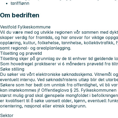
tarifflønn
Om bedriften
Vestfold Fylkeskommune
Vil du være med og utvikle regionen vår sammen med dykti
skaper verdig for framtida, og har ansvar for viktige opp
opplæring, kultur, folkehelse, tannhelse, kollektivtrafikk, 
samt regional- og arealplanlegging.
Tilsetting og prøvetid
Tilsetting skjer på grunnlag av de til enhver tid gjeldende l
Som hovedregel praktiserer vi 6 måneders prøvetid fra tilt
Søke stilling
Du søker via vårt elektroniske søknadsskjema. Vitnemål og a
eventuelt intervju. Ved søknadsfristens utløp blir det utarbe
Søkere som har bedt om unntak fra offentlighet, vil bli va
kan imøtekommes jf Offentleglova § 25. Fylkeskommunen er
størst mulig grad skal gjenspeile mangfoldet i befolkninge
er kvalifisert til å søke uansett alder, kjønn, eventuell fu
orientering, nasjonal eller etnisk bakgrunn.
Sektor