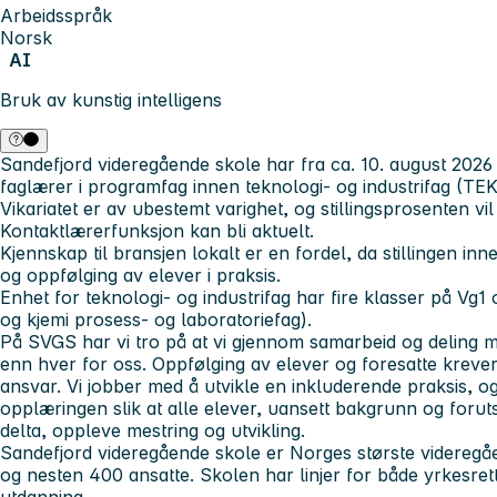
Arbeidsspråk
Norsk
AI
Bruk av kunstig intelligens
Sandefjord videregående skole har fra ca. 10. august 2026
faglærer i programfag innen teknologi- og industrifag (TEK
Vikariatet er av ubestemt varighet, og stillingsprosenten vil
Kontaktlærerfunksjon kan bli aktuelt.
Kjennskap til bransjen lokalt er en fordel, da stillingen i
og oppfølging av elever i praksis.
Enhet for teknologi- og industrifag har fire klasser på Vg1 
og kjemi prosess- og laboratoriefag).
På SVGS har vi tro på at vi gjennom samarbeid og deling m
enn hver for oss. Oppfølging av elever og foresatte krever 
ansvar. Vi jobber med å utvikle en inkluderende praksis, og
opplæringen slik at alle elever, uansett bakgrunn og forutse
delta, oppleve mestring og utvikling.
Sandefjord videregående skole er Norges største videreg
og nesten 400 ansatte. Skolen har linjer for både yrkesrett