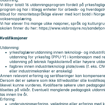
utdanning.
Vi tilbyr totalt 16 utdanningsprogram fordelt på yrkesfagl
program og har i tillegg enheter for arbeids- og hverdagsl
tilbud for minoritetsspråklige elever med kort botid i Norg
voksenopplæring.
Vi har elever fra mange ulike nasjoner, språk og kulturg
skolen finner du her: https://www.visbrosjyre.no/sandefj
Kvalifikasjoner
Utdanning:
yrkesfaglærerutdanning innen teknologi- og industrifa
utdanning for yrkesfag (PPU-Y) i kombinasjon med rel
utdanning på teknisk fagskkolenivå eller høyere utda
fagbrev innen industriteknologi plate/sveis (f. eks. C
eller industrimekaniker er ønskelig)
Annen relevant erfaring og sertifiseringer kan kompensere
Dersom det er søkere som ikke tilfredsstiller alle kvalifikasj
likevel kunne vurderes. Kvalifiserte søkere uten pedagog
tilsettes på vilkår. Eventuelt manglende pedagogisk utdann
tas innen tre år.
Erfaring:
undervisningserfaring, veiledning eller erfaring med k