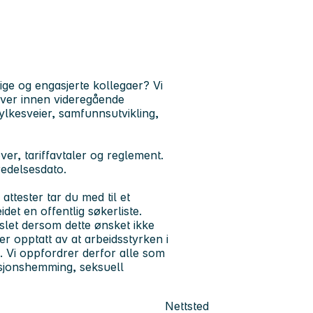
ge og engasjerte kollegaer? Vi
gaver innen videregående
fylkesveier, samfunnsutvikling,
over, tariffavtaler og reglement.
redelsesdato.
ttester tar du med til et
idet en offentlig søkerliste.
rslet dersom dette ønsket ikke
 opptatt av at arbeidsstyrken i
n. Vi oppfordrer derfor alle som
nksjonshemming, seksuell
Nettsted