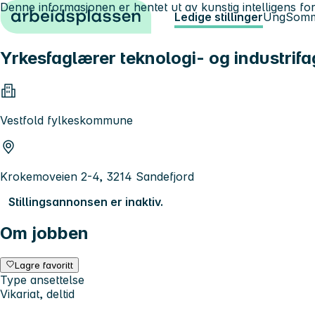
Denne informasjonen er hentet ut av kunstig intelligens for
Hopp til innhold
Ledige stillinger
Ung
Somm
Yrkesfaglærer teknologi- og industrif
Vestfold fylkeskommune
Krokemoveien 2-4, 3214 Sandefjord
Stillingsannonsen er inaktiv.
Om jobben
Lagre favoritt
Type ansettelse
Vikariat, deltid