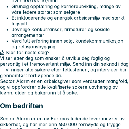
over 100.000 kr/mnd
Grundig opplæring og karriereutvikling, mange av
våre ledere startet som selgere
Et inkluderende og energisk arbeidsmiljø med sterkt
lagspill
Jevnlige konkurranser, firmaturer og sosiale
arrangementer
Verdifull erfaring innen salg, kundekommunikasjon
og relasjonsbygging
📩 Klar for neste steg?
Vi ser etter deg som ønsker å utvikle deg faglig og
personlig i et fremoverlent miljø. Send inn din søknad i dag
-- Vi ringer alle søkere etter fellesferien, og intervjuer blir
gjennomført fortløpende da.
Sector Alarm er en arbeidsgiver som verdsetter mangfold,
og vi oppfordrer alle kvalifiserte søkere uavhengig av
kjønn, alder og bakgrunn til å søke.
Om bedriften
Sector Alarm er en av Europas ledende leverandører av
sikkerhet, og har mer enn 680 000 fornøyde og trygge