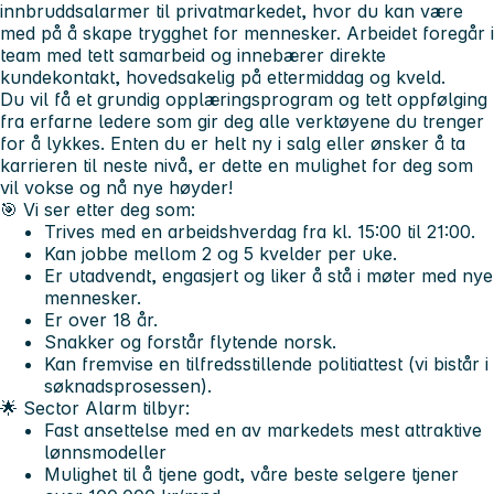
innbruddsalarmer til privatmarkedet, hvor du kan være
med på å skape trygghet for mennesker. Arbeidet foregår i
team med tett samarbeid og innebærer direkte
kundekontakt, hovedsakelig på ettermiddag og kveld.
Du vil få et grundig opplæringsprogram og tett oppfølging
fra erfarne ledere som gir deg alle verktøyene du trenger
for å lykkes. Enten du er helt ny i salg eller ønsker å ta
karrieren til neste nivå, er dette en mulighet for deg som
vil vokse og nå nye høyder!
🎯 Vi ser etter deg som:
Trives med en arbeidshverdag fra kl. 15:00 til 21:00.
Kan jobbe mellom 2 og 5 kvelder per uke.
Er utadvendt, engasjert og liker å stå i møter med nye
mennesker.
Er over 18 år.
Snakker og forstår flytende norsk.
Kan fremvise en tilfredsstillende politiattest (vi bistår i
søknadsprosessen).
🌟 Sector Alarm tilbyr:
Fast ansettelse med en av markedets mest attraktive
lønnsmodeller
Mulighet til å tjene godt, våre beste selgere tjener