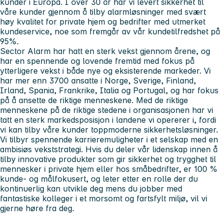
kunder i Europa. I over 30 år har vi levert sikkerhet til
våre kunder gjennom å tilby alarmløsninger med svært
høy kvalitet for private hjem og bedrifter med utmerket
kundeservice, noe som fremgår av vår kundetilfredshet på
95%.
Sector Alarm har hatt en sterk vekst gjennom årene, og
har en spennende og lovende fremtid med fokus på
ytterligere vekst i både nye og eksisterende markeder. Vi
har mer enn 3700 ansatte i Norge, Sverige, Finland,
Irland, Spania, Frankrike, Italia og Portugal, og har fokus
på å ansette de riktige menneskene. Med de riktige
menneskene på de riktige stedene i organisasjonen har vi
tatt en sterk markedsposisjon i landene vi opererer i, fordi
vi kan tilby våre kunder toppmoderne sikkerhetsløsninger.
Vi tilbyr spennende karrieremuligheter i et selskap med en
ambisiøs vekststrategi. Hvis du deler vår lidenskap innen å
tilby innovative produkter som gir sikkerhet og trygghet til
mennesker i private hjem eller hos småbedrifter, er 100 %
kunde- og målfokusert, og leter etter en rolle der du
kontinuerlig kan utvikle deg mens du jobber med
fantastiske kolleger i et morsomt og fartsfylt miljø, vil vi
gjerne høre fra deg.