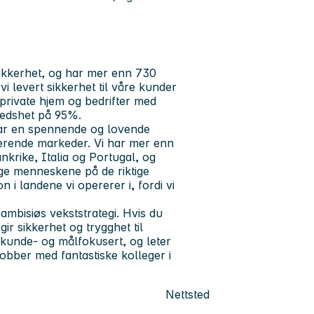
ikkerhet, og har mer enn 730
i levert sikkerhet til våre kunder
private hjem og bedrifter med
redshet på 95%.
har en spennende og lovende
sterende markeder. Vi har mer enn
nkrike, Italia og Portugal, og
ige menneskene på de riktige
 i landene vi opererer i, fordi vi
ambisiøs vekststrategi. Hvis du
ir sikkerhet og trygghet til
 kunde- og målfokusert, og leter
jobber med fantastiske kolleger i
Nettsted