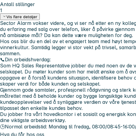
Antall stillinger
1
Vis flere detaljer
Sector Alarm vokser videre, og vi ser nå etter en ny kolle
du erfaring med salg over telefon, liker å påvirke gjenno
nå ambisiøse mål? Da kan dette være muligheten for deg.
Hos oss blir du en del av et engasjert team med høyt tempo
vinnerkultur. Samtidig legger vi stor vekt på trivsel, samar
sammen.
📞
Din arbeidshverdag:
Som
HQ Sales Representative
jobber du med noen av de vi
selskapet. Du møter kunder som har meldt ønske om å avsl
oppgave er å forstå kundens situasjon, identifisere behov
skaper verdi for både kunden og selskapet.
Gjennom gode samtaler, profesjonell rådgivning og sterk
målrettet med å beholde kunder og bygge langsiktige kunde
kundeopplevelser ved å synliggjøre verdien av våre tjenes
tilpasset den enkelte kundes behov.
Du jobber fra vårt hovedkontor i et sosialt og energisk kon
dine viktigste arbeidsverktøy.
🕒Normal arbeidstid:
Mandag til fredag, 08:00/08:45-16:00/
Hva du får hos oss