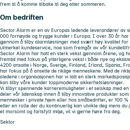
frem til å komme tilbake til deg etter sommeren.
Om bedriften
Sector Alarm er en av Europas ledende leverandører av s
000 fornøyde og trygge kunder i Europa. I over 30 år har v
gjennom å tilby alarmløsninger med svært høy kvalitet for 
utmerket kundeservice, noe som fremgår av vår kundetilf
Sector Alarm har hatt en sterk vekst gjennom årene, og 
fremtid med fokus på ytterligere vekst i både nye og eksi
4200 ansatte i Norge, Sverige, Finland, Irland, Spania, Fra
har fokus på å ansette de riktige menneskene. Med de rikt
stedene i organisasjonen har vi tatt en sterk markedsposisjon
kan tilby våre kunder toppmoderne sikkerhetsløsninger.
Vi tilbyr spennende karrieremuligheter i et selskap med en 
deler vår lidenskap innen å tilby innovative produkter som g
mennesker i private hjem eller hos småbedrifter, er 100 %
etter en rolle der du kontinuerlig kan utvikle deg mens du 
et morsomt og fartsfylt miljø, vil vi gjerne høre fra deg.
Sektor