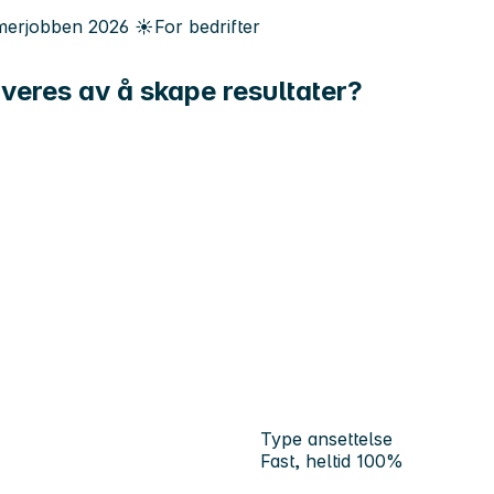
erjobben
2026
☀️
For bedrifter
veres av å skape resultater?
Type ansettelse
Fast, heltid 100%