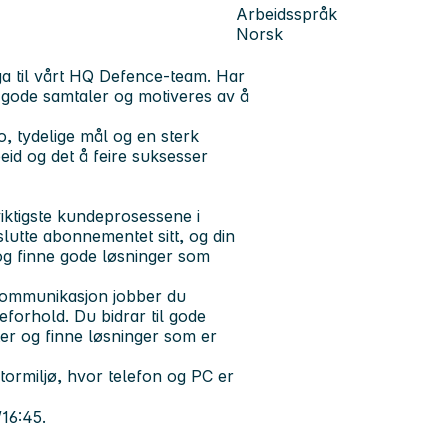
Arbeidsspråk
Norsk
ga til vårt HQ Defence-team. Har
m gode samtaler og motiveres av å
, tydelige mål og en sterk
beid og det å feire suksesser
ktigste kundeprosessene i
utte abonnementet sitt, og din
 og finne gode løsninger som
 kommunikasjon jobber du
forhold. Du bidrar til gode
ter og finne løsninger som er
tormiljø, hvor telefon og PC er
16:45.