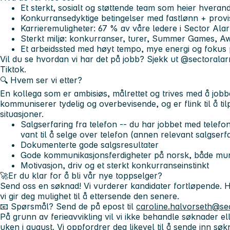
Et sterkt, sosialt og støttende team som heier hveran
Konkurransedyktige betingelser med fastlønn + prov
Karrieremuligheter: 67 % av våre ledere i Sector Alar
Sterkt miljø: konkurranser, turer, Summer Games, Aw
Et arbeidssted med høyt tempo, mye energi og fokus p
Vil du se hvordan vi har det på jobb? Sjekk ut
@sectorala
Tiktok.
🔍 Hvem ser vi etter?
En kollega som er ambisiøs, målrettet og trives med å jobb
kommuniserer tydelig og overbevisende, og er flink til å ti
situasjoner.
Salgserfaring fra telefon
-- du har jobbet med telefons
vant til å selge over telefon (annen relevant salgserf
Dokumenterte gode salgsresultater
Gode kommunikasjonsferdigheter på norsk
, både munt
Motivasjon, driv og et sterkt konkurranseinstinkt
🚀
Er du klar for å bli vår nye toppselger?
Send oss en søknad! Vi vurderer kandidater fortløpende. H
vi gir deg mulighet til å ettersende den senere.
📧 Spørsmål? Send de på epost til
caroline.halvorseth@se
På grunn av ferieavvikling vil vi ikke behandle søknader el
uken i august. Vi oppfordrer deg likevel til å sende inn sø