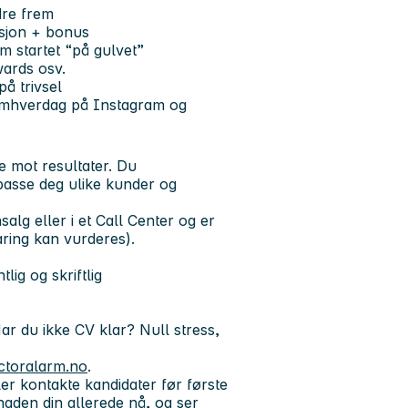
dre frem
isjon + bonus
m startet “på gulvet”
ards osv.
å trivsel
rmhverdag
på Instagram og
e mot resultater. Du
lpasse deg ulike kunder og
alg eller i et Call Center og er
aring kan vurderes).
lig og skriftlig
ar du ikke CV klar? Null stress,
ctoralarm.no
.
ler kontakte kandidater før første
knaden din allerede nå, og ser