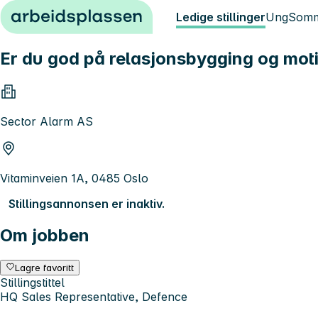
Hopp til innhold
Ledige stillinger
Ung
Somm
Er du god på relasjonsbygging og moti
Sector Alarm AS
Vitaminveien 1A, 0485 Oslo
Stillingsannonsen er inaktiv.
Om jobben
Lagre favoritt
Stillingstittel
HQ Sales Representative, Defence