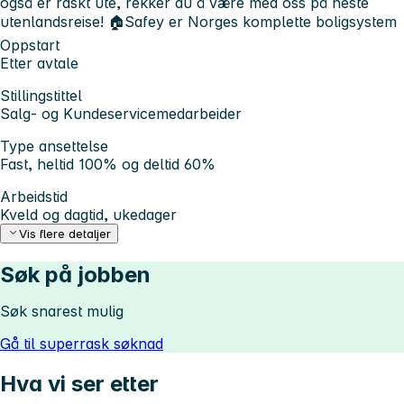
også er raskt ute, rekker du å være med oss på neste
utenlandsreise! 🏠Safey er Norges komplette boligsystem
Oppstart
Etter avtale
Stillingstittel
Salg- og Kundeservicemedarbeider
Type ansettelse
Fast, heltid 100% og deltid 60%
Arbeidstid
Kveld og dagtid, ukedager
Vis flere detaljer
Søk på jobben
Søk snarest mulig
Gå til superrask søknad
Hva vi ser etter