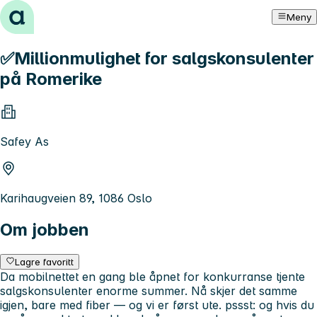
Hopp til innhold
Meny
✅Millionmulighet for salgskonsulenter
på Romerike
Safey As
Karihaugveien 89, 1086 Oslo
Om jobben
Lagre favoritt
Da mobilnettet en gang ble åpnet for konkurranse tjente
salgskonsulenter enorme summer. Nå skjer det samme
igjen, bare med fiber — og vi er først ute. pssst: og hvis du