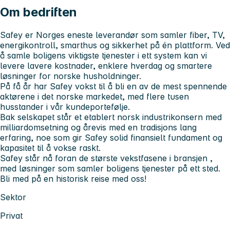
Om bedriften
Safey er Norges eneste leverandør som samler
fiber, TV,
energikontroll, smarthus og sikkerhet på én plattform.
Ved
å samle boligens viktigste tjenester i ett system kan vi
levere
lavere kostnader, enklere hverdag og smartere
løsninger
for norske husholdninger.
På få år har Safey vokst til å bli
en av de mest spennende
aktørene i det norske markedet
, med flere tusen
husstander i vår kundeportefølje.
Bak selskapet står
et etablert norsk industrikonsern med
milliardomsetning og årevis med en tradisjons lang
erfaring
, noe som gir Safey solid finansielt fundament og
kapasitet til å vokse raskt.
Safey står nå foran
de største vekstfasene i bransjen
,
med løsninger som samler boligens tjenester på ett sted.
Bli med på en
historisk
reise med oss!
Sektor
Privat