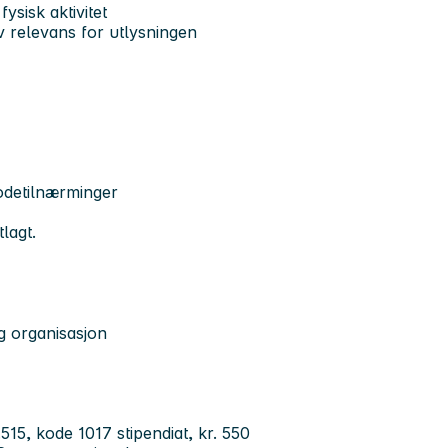
ysisk aktivitet
v relevans for utlysningen
todetilnærminger
ktlagt.
ig organisasjon
515, kode 1017 stipendiat, kr. 550