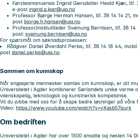
Førsteamanuensis Ingirid Geirsdatter Heald Kjær, tlf. 
e-post
ingirid.g.kjar@uia.no
Professor Bjørge Herman Hansen, tlf. 38 14 14 21, mo
post
bjorge.h.hansen@uia.no
Professor/instituttleder Sveinung Berntsen, tlf. 38 14
post:
sveinung.berntsen@uia.no
For spørsmål om søknadsprosessen:
Rådgiver Daniel Øverdahl Perkis, tlf. 38 14 18 44, mobil
post
daniel.perkis@uia.no
Sammen om kunnskap
Når engasjerte mennesker samles om kunnskap, er alt mul
Universitetet i Agder kombinerer Sørlandets unike varme 
vitenskapelig, teknologisk og kunstnerisk kompetanse.
Vil du jobbe med oss for å skape bedre løsninger på våre f
Video:
https://www.youtube.com/watch?v=yXqsb57qurk
Om bedriften
Universitetet i Agder har over 1500 ansatte og nesten 14 00