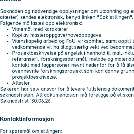
Søknaden og nødvendige opplysninger om utdanning og erf
attester) sendes elektronisk, benytt linken
"Søk stillingen"
.
Følgende må lastes opp elektronisk:
Vitnemål med karakterer
Kopi av masteroppgave/hovedoppgave
Vitenskapelig arbeid og FoU-virksomhet, samt opptil 
vedkommende vil ha tillagt særlig vekt ved bedømme
Prosjektbeskrivelse på engelsk i henhold til mal, inkl
referanser), forskningsspørsmål, metode og materiale
kontakt med fagpersoner nevnt nedenfor for å få til
ovennevnte forskningsprosjekt som kan danne grunn
prosjektbeskrivelse.
Attester
Søkeren har selv ansvar for å levere fullstendig dokumenta
søknadsfristen. All dokumentasjon må foreligge på et skand
Søknadsfrist: 30.06.26.
Kontaktinformasjon
For spørsmål om stillingen: