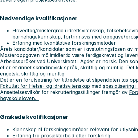
Nødvendige kvalifikasjoner
Hovedfag/mastergrad i idrettsvitenskap, folkehelsevit
barnehagekunnskap, fortrinnsvis med oppgave/prosjekt
Erfaring med kvantitative forskningsmetoder
Årets kandidater/kandidater som er i avslutningsfasen av 
Masteroppgaven må imidlertid være ferdigskrevet og leve
Arbeidsspråket ved Universitetet i Agder er norsk. Den s
eller et annet skandinavisk språk, skriftlig og muntlig. De
engelsk, skriftlig og muntlig.
Det er en forutsetning for tiltredelse at stipendiaten tas o
Fakultet for Helse- og idrettsvitenskap
med
spesialisering 
Ansettelsesvilkår for rekrutteringsstillinger fremgår av
Fors
høyskoleloven.
Ønskede kvalifikasjoner
Kjennskap til forskningsområder relevant for utlysni
Erfaring fra prosjektarbeid eller forskning