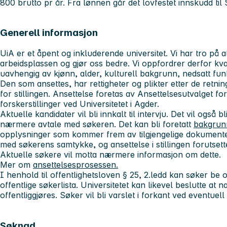
800 brutto pr år. Fra lønnen går det lovfestet innskudd ti
Generell informasjon
UiA er et åpent og inkluderende universitet. Vi har tro på 
arbeidsplassen og gjør oss bedre. Vi oppfordrer derfor kvali
uavhengig av kjønn, alder, kulturell bakgrunn, nedsatt fun
Den som ansettes, har rettigheter og plikter etter de retning
for stillingen. Ansettelse foretas av Ansettelsesutvalget fo
forskerstillinger ved Universitetet i Agder.
Aktuelle kandidater vil bli innkalt til intervju. Det vil også b
nærmere avtale med søkeren. Det kan bli foretatt
bakgrun
opplysninger som kommer frem av tilgjengelige dokumenter
med søkerens samtykke, og ansettelse i stillingen forutset
Aktuelle søkere vil motta nærmere informasjon om dette.
Mer om
ansettelsesprosessen.
I henhold til offentlighetsloven § 25, 2.ledd kan søker be 
offentlige søkerlista. Universitetet kan likevel beslutte at
offentliggjøres. Søker vil bli varslet i forkant ved eventuell 
Søknad