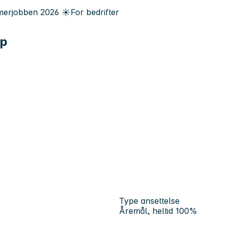
erjobben
2026
☀️
For bedrifter
ap
Type ansettelse
Åremål, heltid 100%