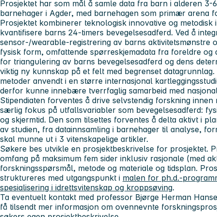
Prosjektet har som mål å samle data fra barn i alderen 3-6 
barnehager i Agder, med barnehagen som primær arena fo
Prosjektet kombinerer teknologisk innovative og metodisk i
kvantifisere barns 24-timers bevegelsesadferd. Ved å integr
sensor‑/wearable‑registrering av barns aktivitetsmønstre o
fysisk form, omfattende spørreskjemadata fra foreldre og an
for triangulering av barns bevegelsesadferd og dens determ
viktig ny kunnskap på et felt med begrenset datagrunnla
metoder anvendt i en større internasjonal kartleggingsstudi
derfor kunne innebære tverrfaglig samarbeid med nasjonal
Stipendiaten forventes å drive selvstendig forskning inne
særlig fokus på utfallsvariabler som bevegelsesadferd: fysis
og skjermtid. Den som tilsettes forventes å delta aktivt i 
av studien, fra datainnsamling i barnehager til analyse, for
skal munne ut i 3 vitenskapelige artikler.
Søkere bes utvikle en prosjektbeskrivelse for prosjektet. P
omfang på maksimum fem sider inklusiv rasjonale (med akt
forskningsspørsmål, metode og materiale og tidsplan. Pros
struktureres med utgangspunkt i
malen for ph.d.-programme
spesialisering i idrettsvitenskap og kroppsøving
.
Ta eventuelt kontakt med professor Bjørge Herman Hans
få tilsendt mer informasjon om ovennevnte forskningspro
søkers egen prosjektbeskrivelse.