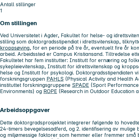
Antall stillinger
1
Om stillingen
Ved Universitetet i Agder, Fakultet for helse- og idrettsvit
stilling som doktorgradsstipendiat i idrettsvitenskap, tilknyt
kroppsøving
, for en periode på tre år, eventuelt fire år 
arbeid. Arbeidssted er Campus Kristiansand. Tiltredelse ett
Fakultetet har fem institutter: Institutt for ernæring og folk
sykepleievitenskap, Institutt for idrettsvitenskap og kropps
helse og Institutt for psykologi. Doktorgradsstipendiaten vil
forskningsgruppen
PAHLS
(Physical Activity and Health Ac
instituttet forskningsgruppene
SPADE
(Sport Performance
Environments) og
ROPE
(Research in Outdoor Education a
Arbeidsoppgaver
Dette doktorgradsprosjektet integrerer følgende to hovedt
24-timers bevegelsesadferd, og 2. identifisering av mulige 
og miljømessige faktorer som hemmer eller fremmer små 