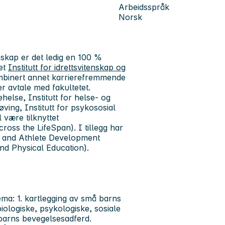
Arbeidsspråk
Norsk
enskap er det ledig en 100 %
tet
Institutt for idrettsvitenskap og
kombinert annet karrierefremmende
er avtale med fakultetet.
ehelse, Institutt for helse- og
øving, Institutt for psykososial
 være tilknyttet
ross the LifeSpan). I tillegg har
 and Athlete Development
nd Physical Education).
ema: 1. kartlegging av små barns
biologiske, psykologiske, sosiale
barns bevegelsesadferd.