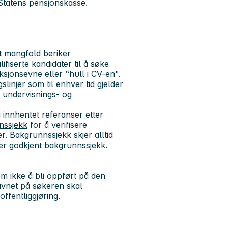
l Statens pensjonskasse.
at mangfold beriker
fiserte kandidater til å søke
ksjonsevne eller “hull i CV-en".
slinjer som til enhver tid gjelder
r undervisnings- og
li innhentet referanser etter
nssjekk
for å verifisere
. Bakgrunnssjekk skjer alltid
ter godkjent bakgrunnssjekk.
om ikke å bli oppført på den
 navnet på søkeren skal
offentliggjøring.