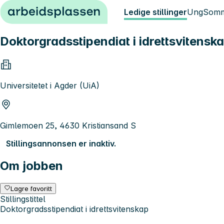
Hopp til innhold
Ledige stillinger
Ung
Somm
Doktorgradsstipendiat i idrettsvitensk
Universitetet i Agder (UiA)
Gimlemoen 25, 4630 Kristiansand S
Stillingsannonsen er inaktiv.
Om jobben
Lagre favoritt
Stillingstittel
Doktorgradsstipendiat i idrettsvitenskap