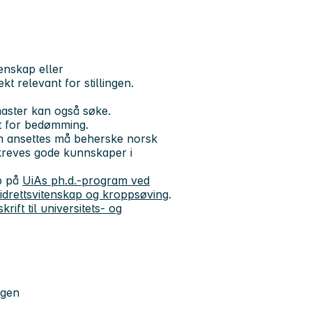
enskap eller
 relevant for stillingen.
master kan også søke.
rt for bedømming.
om ansettes må beherske norsk
t kreves gode kunnskaper i
pp på
UiAs ph.d.-program ved
i idrettsvitenskap og kroppsøving
.
krift til universitets- og
ngen