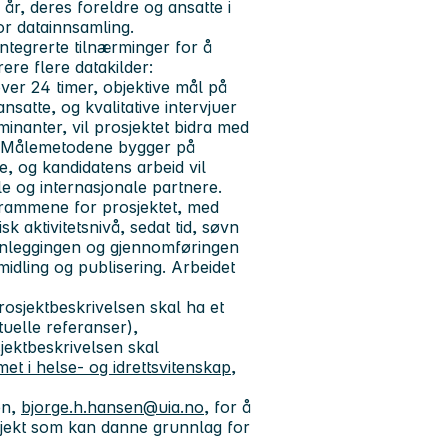
år, deres foreldre og ansatte i
r datainnsamling.
ntegrerte tilnærminger for å
ere flere datakilder:
ver 24 timer, objektive mål på
satte, og kvalitative intervjuer
inanter, vil prosjektet bidra med
g. Målemetodene bygger på
e, og kandidatens arbeid vil
e og internasjonale partnere.
n rammene for prosjektet, med
k aktivitetsnivå, sedat tid, søvn
planleggingen og gjennomføringen
midling og publisering. Arbeidet
rosjektbeskrivelsen skal ha et
uelle referanser),
jektbeskrivelsen skal
t i helse- og idrettsvitenskap,
en,
bjorge.h.hansen@uia.no
, for å
sjekt som kan danne grunnlag for