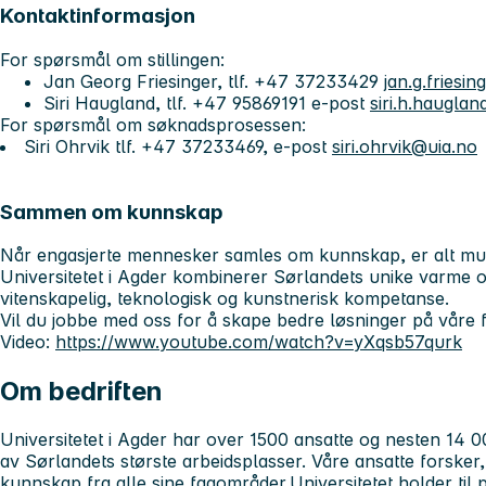
Kontaktinformasjon
For spørsmål om stillingen:
Jan Georg Friesinger, tlf. +47 37233429
jan.g.friesi
Siri Haugland, tlf. +47 95869191 e-post
siri.h.haugla
For spørsmål om søknadsprosessen:
Siri Ohrvik tlf. +47 37233469, e-post
siri.ohrvik@uia.no
Sammen om kunnskap
Når engasjerte mennesker samles om kunnskap, er alt mul
Universitetet i Agder kombinerer Sørlandets unike varme 
vitenskapelig, teknologisk og kunstnerisk kompetanse.
Vil du jobbe med oss for å skape bedre løsninger på våre f
Video:
https://www.youtube.com/watch?v=yXqsb57qurk
Om bedriften
Universitetet i Agder har over 1500 ansatte og nesten 14 00
av Sørlandets største arbeidsplasser. Våre ansatte forsker
kunnskap fra alle sine fagområder.Universitetet holder til