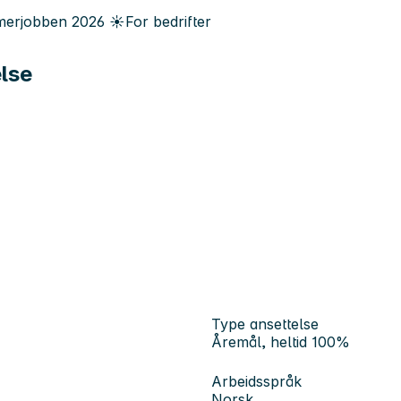
erjobben
2026
☀️
For bedrifter
else
Type ansettelse
Åremål, heltid 100%
Arbeidsspråk
Norsk