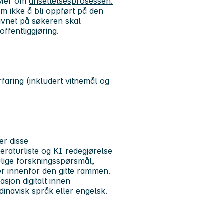
. Mer om
ansettelsesprosessen.
om ikke å bli oppført på den
 navnet på søkeren skal
 offentliggjøring.
aring (inkludert vitnemål og
er disse
teraturliste og KI redegjørelse
ulige forskningsspørsmål,
der innenfor den gitte rammen.
sjon digitalt innen
inavisk språk eller engelsk.