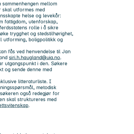
 om sammenhengen mellom
er skal utformes med
nsskapte helse og levekår:
m fattigdom, utenforskap,
erdsstatens rolle i å sikre
øke trygghet og stedstilhørighet,
l utforming, boligpolitikk og
kan fås ved henvendelse til Jan
land
siri.h.haugland@uia.no
.
ar utgangspunkt i den. Søkere
jekt og sende denne med
usive litteraturliste. I
kningsspørsmål, metodisk
t søkeren også redegjør for
lsen skal struktureres med
ettsvitenskap
.