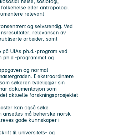
ososial helse, sosiologi,
 folkehelse eller antropologi.
umentere relevant
, konsentrert og selvstendig. Ved
nsresultater, relevansen av
publiserte arbeider, samt
opp på UiAs ph.d.-program ved
om ph.d.-programmet og
eroppgaven og normal
 mastergraden. I ekstraordinære
rsom søkeren tydeliggjør sin
 har dokumentasjon som
det aktuelle forskningsprosjektet
master kan også søke.
om ansettes må beherske norsk
t kreves gode kunnskaper i
krift til universitets- og