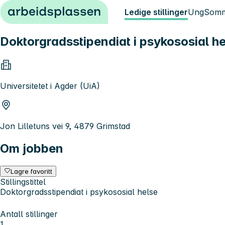
Hopp til innhold
Ledige stillinger
Ung
Somm
Doktorgradsstipendiat i psykososial h
Universitetet i Agder (UiA)
Jon Lilletuns vei 9, 4879 Grimstad
Om jobben
Lagre favoritt
Stillingstittel
Doktorgradsstipendiat i psykososial helse
Antall stillinger
1