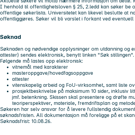
Aktuelle søkere vil motta nærmere informasjon om dette
I henhold til offentlighetsloven § 25, 2.ledd kan søker be 
offentlige søkerlista. Universitetet kan likevel beslutte at
offentliggjøres. Søker vil bli varslet i forkant ved eventuell
Søknad
Søknaden og nødvendige opplysninger om utdanning og erf
attester) sendes elektronisk, benytt linken
"Søk stillingen"
.
Følgende må lastes opp elektronisk:
vitnemål med karakterer
masteroppgave/hovedfagsoppgave
attester
vitenskapelig arbeid og FoU-virksomhet, samt liste ov
prosjektbeskrivelse på maksimum 10 sider, inklusiv lit
jmf. betenkning. Skissen skal presentere og drøfte m
teoriperspektiver, materiale, fremdriftsplan og meto
Søkeren har selv ansvar for å levere fullstendig dokumenta
søknadsfristen. All dokumentasjon må foreligge på et skand
Søknadsfrist: 10.08.26.