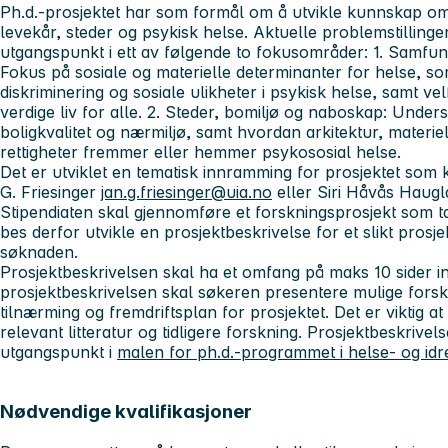
Ph.d.-prosjektet har som formål om å utvikle kunnskap
levekår, steder og psykisk helse. Aktuelle problemstilling
utgangspunkt i ett av følgende to fokusområder: 1. Samfun
Fokus på sosiale og materielle determinanter for helse, so
diskriminering og sosiale ulikheter i psykisk helse, samt velf
verdige liv for alle. 2. Steder, bomiljø og naboskap: Unders
boligkvalitet og nærmiljø, samt hvordan arkitektur, materiel
rettigheter fremmer eller hemmer psykososial helse.
Det er utviklet en tematisk innramming for prosjektet som 
G. Friesinger
jan.g.friesinger@uia.no
eller Siri Håvås Haug
Stipendiaten skal gjennomføre et forskningsprosjekt som t
bes derfor utvikle en prosjektbeskrivelse for et slikt pros
søknaden.
Prosjektbeskrivelsen skal ha et omfang på maks 10 sider inkl
prosjektbeskrivelsen skal søkeren presentere mulige fors
tilnærming og fremdriftsplan for prosjektet. Det er viktig a
relevant litteratur og tidligere forskning. Prosjektbeskrive
utgangspunkt i
malen for ph.d.-programmet i helse- og idr
Nødvendige kvalifikasjoner