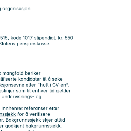
g organisasjon
515, kode 1017 stipendiat, kr. 550
 Statens pensjonskasse.
at mangfold beriker
fiserte kandidater til å søke
ksjonsevne eller “hull i CV-en".
slinjer som til enhver tid gjelder
r undervisnings- og
li innhentet referanser etter
nssjekk
for å verifisere
. Bakgrunnssjekk skjer alltid
ter godkjent bakgrunnssjekk.