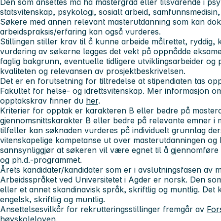
Den som ansettes må ha mastergrad eller tilsvarende i psyk
statsvitenskap, psykologi, sosialt arbeid, samfunnsmedisin,
Søkere med annen relevant masterutdanning som kan dok
arbeidspraksis/erfaring kan også vurderes.
Stillingen stiller krav til å kunne arbeide målrettet, ryddig
vurdering av søkerne legges det vekt på oppnådde eksame
faglig bakgrunn, eventuelle tidligere utviklingsarbeider og 
kvaliteten og relevansen av prosjektbeskrivelsen.
Det er en forutsetning for tiltredelse at stipendiaten tas 
Fakultet for helse- og idrettsvitenskap. Mer informasjon 
opptakskrav finner du
her
.
Kriterier for opptak er karakteren B eller bedre på mast
gjennomsnittskarakter B eller bedre på relevante emner i
tilfeller kan søknaden vurderes på individuelt grunnlag de
vitenskapelige kompetanse ut over masterutdanningen og
sannsynliggjør at søkeren vil være egnet til å gjennomføre 
og ph.d.-programmet.
Årets kandidater/kandidater som er i avslutningsfasen av 
Arbeidsspråket ved Universitetet i Agder er norsk. Den s
eller et annet skandinavisk språk, skriftlig og muntlig. De
engelsk, skriftlig og muntlig.
Ansettelsesvilkår for rekrutteringsstillinger fremgår av
Fors
høyskoleloven.