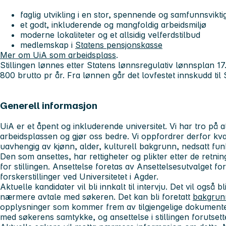
faglig utvikling i en stor, spennende og samfunnsvikti
et godt, inkluderende og mangfoldig arbeidsmiljø
moderne lokaliteter og et allsidig velferdstilbud
medlemskap i
Statens pensjonskasse
Mer om UiA som arbeidsplass
.
Stillingen lønnes etter Statens lønnsregulativ lønnsplan 17.
800 brutto pr år. Fra lønnen går det lovfestet innskudd til
Generell informasjon
UiA er et åpent og inkluderende universitet. Vi har tro på 
arbeidsplassen og gjør oss bedre. Vi oppfordrer derfor kvali
uavhengig av kjønn, alder, kulturell bakgrunn, nedsatt fun
Den som ansettes, har rettigheter og plikter etter de retning
for stillingen. Ansettelse foretas av Ansettelsesutvalget fo
forskerstillinger ved Universitetet i Agder.
Aktuelle kandidater vil bli innkalt til intervju. Det vil også b
nærmere avtale med søkeren. Det kan bli foretatt
bakgrun
opplysninger som kommer frem av tilgjengelige dokumenter
med søkerens samtykke, og ansettelse i stillingen forutset