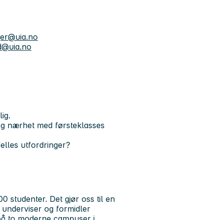
nger@uia.no
nd@uia.no
ig.
og nærhet med førsteklasses
elles utfordringer?
0 studenter. Det gjør oss til en
, underviser og formidler
 på to moderne campuser i