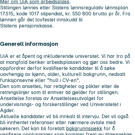
Mer om UiA som arbeidsplass
.
Stillingen lønnes etter Statens lønnsregulativ lønnsplan
17.515, kode 1017 stipendiat, kr. 550 800 brutto pr år. Fra
lønnen går det lovfestet innskudd til
Statens pensjonskasse.
Generell informasjon
UiA er et åpent og inkluderende universitet. Vi har tro på
at mangfold beriker arbeidsplassen og gjør oss bedre. Vi
oppfordrer derfor kvalifiserte kandidater til å søke
uavhengig av kjønn, alder, kulturell bakgrunn, nedsatt
funksjonsevne eller “hull i CV-en".
Den som ansettes, har rettigheter og plikter etter de
retningslinjer som til enhver tid gjelder for stillingen.
Ansettelse foretas av Ansettelsesutvalget for
undervisnings- og forskerstillinger ved Universitetet i
Agder.
Aktuelle kandidater vil bli innkalt til intervju. Det vil også
bli innhentet referanser etter nærmere avtale med
søkeren. Det kan bli foretatt
bakgrunnssjekk
for å
verifisere opplysninger som kommer frem av tilgjengelige