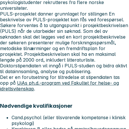
psykologistudenter rekrutteres fra flere norske
universiteter.
PULS-prosjektet danner grunnlaget for stillingen En
beskrivelse av PULS-prosjektet kan fås ved forespørsel.
Søkere forventes å ta utgangspunkt i prosjektbeskrivelsen
(PULS) når de utarbeider sin søknad. Som del av
søknaden skal det legges ved en kort prosjektbeskrivelse
der søkeren presenterer mulige forskningsspørsmål,
metodiske tilnærminger og en fremdriftsplan for
prosjektet. Prosjektbeskrivelsen skal ha en maksimal
lengde på 2000 ord, inkludert litteraturliste.
Doktorstipendiaten vil inngå i PULS-studien og bidra aktivt
til datainnsamling, analyse og publisering.
Det er en forutsetning for tiltredelse at stipendiaten tas
opp på
UiAs ph.d.-program ved Fakultet for helse- og
idrettsvitenskap
.
Nødvendige kvalifikasjoner
Cand.psychol (eller tilsvarende kompetanse i klinisk
psykologi)