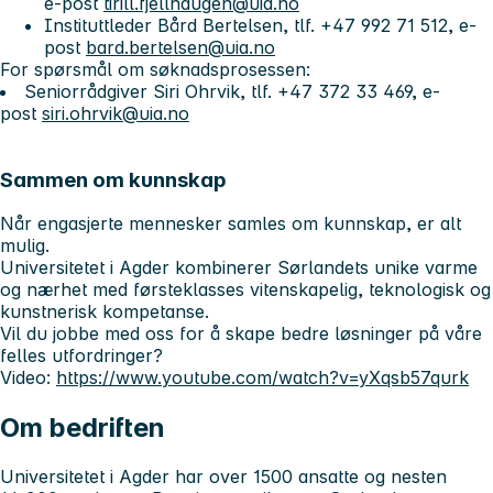
e-post
tirill.fjellhaugen@uia.no
Instituttleder Bård Bertelsen, tlf. +47 992 71 512, e-
post
bard.bertelsen@uia.no
For spørsmål om søknadsprosessen:
Seniorrådgiver Siri Ohrvik, tlf. +47 372 33 469, e-
post
siri.ohrvik@uia.no
Sammen om kunnskap
Når engasjerte mennesker samles om kunnskap, er alt
mulig.
Universitetet i Agder kombinerer Sørlandets unike varme
og nærhet med førsteklasses vitenskapelig, teknologisk og
kunstnerisk kompetanse.
Vil du jobbe med oss for å skape bedre løsninger på våre
felles utfordringer?
Video:
https://www.youtube.com/watch?v=yXqsb57qurk
Om bedriften
Universitetet i Agder har over 1500 ansatte og nesten