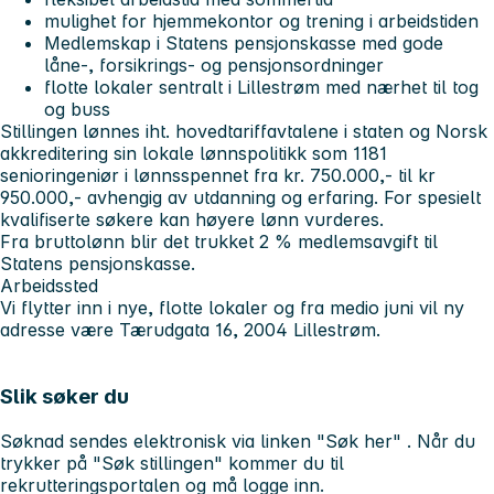
mulighet for hjemmekontor og trening i arbeidstiden
Medlemskap i Statens pensjonskasse med gode
låne-, forsikrings- og pensjonsordninger
flotte lokaler sentralt i Lillestrøm med nærhet til tog
og buss
Stillingen lønnes iht. hovedtariffavtalene i staten og Norsk
akkreditering sin lokale lønnspolitikk som 1181
senioringeniør i lønnsspennet fra kr. 750.000,- til kr
950.000,- avhengig av utdanning og erfaring. For spesielt
kvalifiserte søkere kan høyere lønn vurderes.
Fra bruttolønn blir det trukket 2 % medlemsavgift til
Statens pensjonskasse.
Arbeidssted
Vi flytter inn i nye, flotte lokaler og fra medio juni vil ny
adresse være Tærudgata 16, 2004 Lillestrøm.
Slik søker du
Søknad sendes elektronisk via linken "Søk her" . Når du
trykker på "Søk stillingen" kommer du til
rekrutteringsportalen og må logge inn.