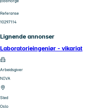
jobbnorge
Referanse
10297114
Lignende annonser
Laboratorieingeniør - vikariat
Arbeidsgiver
NIVA
Sted
Oslo