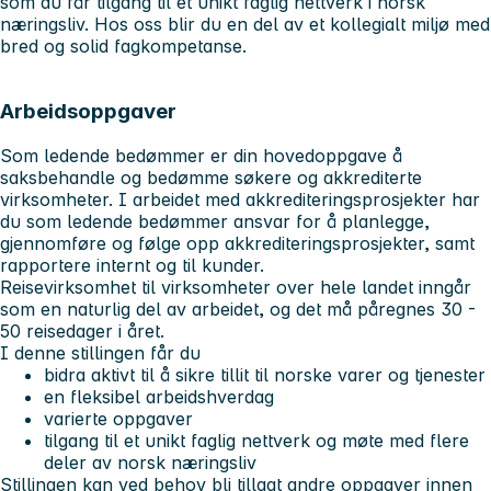
som du får tilgang til et unikt faglig nettverk i norsk
næringsliv. Hos oss blir du en del av et kollegialt miljø med
bred og solid fagkompetanse.
Arbeidsoppgaver
Som ledende bedømmer er din hovedoppgave å
saksbehandle og bedømme søkere og akkrediterte
virksomheter. I arbeidet med akkrediteringsprosjekter har
du som ledende bedømmer ansvar for å planlegge,
gjennomføre og følge opp akkrediteringsprosjekter, samt
rapportere internt og til kunder.
Reisevirksomhet til virksomheter over hele landet inngår
som en naturlig del av arbeidet, og det må påregnes 30 -
50 reisedager i året.
I denne stillingen får du
bidra aktivt til å sikre tillit til norske varer og tjenester
en fleksibel arbeidshverdag
varierte oppgaver
tilgang til et unikt faglig nettverk og møte med flere
deler av norsk næringsliv
Stillingen kan ved behov bli tillagt andre oppgaver innen