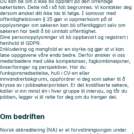
Du kan be om å ikke bli oppført på den offentlige
søkerlisten. Dette må i så fall begrunnes. Vi kontakter deg
dersom ønsket ditt ikke tas til følge. I samsvar med
offentlighetsloven § 25 gjør vi oppmerksom på at
opplysninger om søkeren kan bli offentliggjort selv om
søkeren har bedt å bli unntatt offentlighet.
Dine personopplysninger vil bli oppbevart og registrert i
henhold til GDPR.
Inkludering og mangfold er en styrke og gjør at vi kan
løse oppgavene våre enda bedre. Derfor ønsker vi oss
medarbeidere med ulike kompetanser, fagkombinasjoner,
livserfaringer og perspektiver. Har du
funksjonsnedsettelse, hull i CV-en eller
innvandrerbakgrunn, oppfordrer vi deg som søker til å
krysse av i jobbsøkerportalen. Er det kvalifiserte søkere,
kaller vi inn minst én i hver gruppe til intervju, og får du
jobben, legger vi til rette for deg om du trenger det.
Om bedriften
Norsk akkreditering (NA) er et forvaltningsorgan under