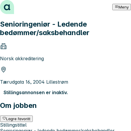
Hopp til innhold
Meny
Senioringeniør - Ledende
bedømmer/saksbehandler
Norsk akkreditering
Tærudgata 16, 2004 Lillestrøm
Stillingsannonsen er inaktiv.
Om jobben
Lagre favoritt
Stillingstittel
Senioringeniør - ledende bedømmer/saksbehandler