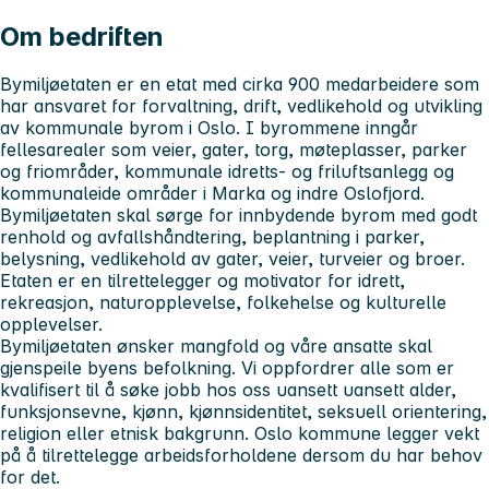
Om bedriften
Bymiljøetaten er en etat med cirka 900 medarbeidere som
har ansvaret for forvaltning, drift, vedlikehold og utvikling
av kommunale byrom i Oslo. I byrommene inngår
fellesarealer som veier, gater, torg, møteplasser, parker
og friområder, kommunale idretts- og friluftsanlegg og
kommunaleide områder i Marka og indre Oslofjord.
Bymiljøetaten skal sørge for innbydende byrom med godt
renhold og avfallshåndtering, beplantning i parker,
belysning, vedlikehold av gater, veier, turveier og broer.
Etaten er en tilrettelegger og motivator for idrett,
rekreasjon, naturopplevelse, folkehelse og kulturelle
opplevelser.
Bymiljøetaten ønsker mangfold og våre ansatte skal
gjenspeile byens befolkning. Vi oppfordrer alle som er
kvalifisert til å søke jobb hos oss uansett
uansett alder,
funksjonsevne, kjønn, kjønnsidentitet, seksuell orientering,
religion eller etnisk bakgrunn
. Oslo kommune legger vekt
på å tilrettelegge arbeidsforholdene dersom du har behov
for det.