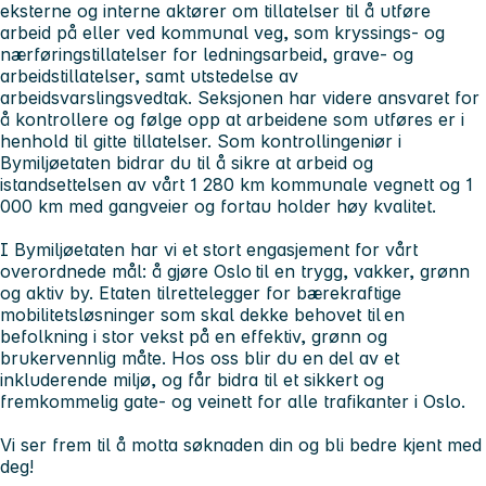
eksterne og interne aktører om tillatelser til å utføre
arbeid på eller ved kommunal veg, som kryssings- og
nærføringstillatelser for ledningsarbeid, grave- og
arbeidstillatelser, samt utstedelse av
arbeidsvarslingsvedtak. Seksjonen har videre ansvaret for
å kontrollere og følge opp at arbeidene som utføres er i
henhold til gitte tillatelser. Som kontrollingeniør i
Bymiljøetaten bidrar du til å sikre at arbeid og
istandsettelsen av vårt 1 280 km kommunale vegnett og 1
000 km med gangveier og fortau holder høy kvalitet.
I Bymiljøetaten har vi et stort engasjement for vårt
overordnede mål: å gjøre Oslo til en trygg, vakker, grønn
og aktiv by. Etaten tilrettelegger for bærekraftige
mobilitetsløsninger som skal dekke behovet til en
befolkning i stor vekst på en effektiv, grønn og
brukervennlig måte. Hos oss blir du en del av et
inkluderende miljø, og får bidra til et sikkert og
fremkommelig gate- og veinett for alle trafikanter i Oslo.
Vi ser frem til å motta søknaden din og bli bedre kjent med
deg!